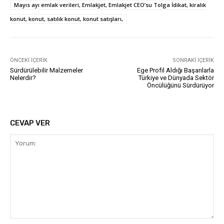
Mayıs ayı emlak verileri, Emlakjet, Emlakjet CEO’su Tolga İdikat, kiralık
konut, konut, satılık konut, konut satışları,
ÖNCEKI İÇERIK
SONRAKI İÇERIK
Sürdürülebilir Malzemeler
Ege Profil Aldığı Başarılarla
Nelerdir?
Türkiye ve Dünyada Sektör
Öncülüğünü Sürdürüyor
CEVAP VER
Yorum: