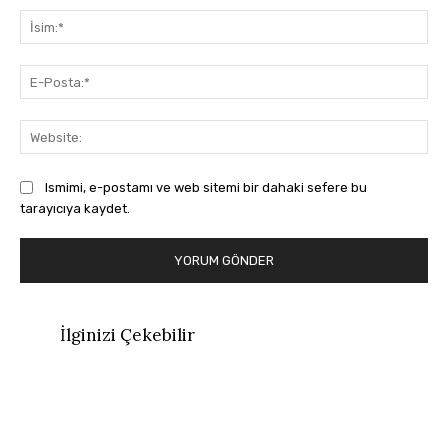
İsi
E-
Pos
Web
Ismimi, e-postamı ve web sitemi bir dahaki sefere bu
tarayıcıya kaydet.
İlginizi Çekebilir