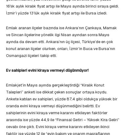
16’lık aylık kiralık fiyat artışı ile Mayıs ayında birinci sıraya geldi.
İzmir’i yüzde 13’lük aylık kiralık fiyat artışı ile Bursa izledi.
Emlak aranan ilçeler bazında ise Ankara’nın Çankaya, Mamak
ve Sincan ilçelerine yönelik ilgi Nisan ayından sonra Mayıs
ayında da devam etti. Ankara’nın üç ilçesi, Türkiye’de en çok
konut aranan ilçeler olurken, onları, İzmir’in Buca ve Bursa’nın
Osmangazi ilçeleri takip etti.
Ev sahipleri evini kiraya vermeyi düşünmüyor!
Emlakjet’in Mayıs ayında gerçekleştirdiği “Kiralık Konut
Talepleri” anketi ise dikkat çeken sonuçlar ortaya koydu.
Ankete katılan ev sahipleri, yüzde 87,4 gibi oldukça yüksek bir
oranda evini kiraya vermeyi düşünmediğini belirtti. Ev
sahiplerinin evini kiraya verme kararını etkileyen faktörler
arasında ise yüzde 44,9 ile “Finansal Getiri – Yüksek Kira Geliri”
cevabı öne çıktı. Evini kiraya verme kararını etkileyen ikinci
faktör ise yüzde 12 ile “evin bakım ve onarım masraflarının