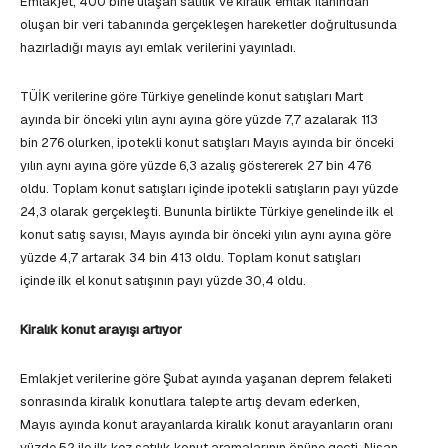
Emlakjet, 400 bine ulaşan satılık ve kiralık emlak ilanından
oluşan bir veri tabanında gerçekleşen hareketler doğrultusunda
hazırladığı mayıs ayı emlak verilerini yayınladı.
TÜİK verilerine göre Türkiye genelinde konut satışları Mart
ayında bir önceki yılın aynı ayına göre yüzde 7,7 azalarak 113
bin 276 olurken, ipotekli konut satışları Mayıs ayında bir önceki
yılın aynı ayına göre yüzde 6,3 azalış göstererek 27 bin 476
oldu. Toplam konut satışları içinde ipotekli satışların payı yüzde
24,3 olarak gerçekleşti. Bununla birlikte Türkiye genelinde ilk el
konut satış sayısı, Mayıs ayında bir önceki yılın aynı ayına göre
yüzde 4,7 artarak 34 bin 413 oldu. Toplam konut satışları
içinde ilk el konut satışının payı yüzde 30,4 oldu.
Kiralık konut arayışı artıyor
Emlakjet verilerine göre Şubat ayında yaşanan deprem felaketi
sonrasında kiralık konutlara talepte artış devam ederken,
Mayıs ayında konut arayanlarda kiralık konut arayanların oranı
yüzde 52 ile ilk kez satılık konut aramalarının önüne geçti. Nisan