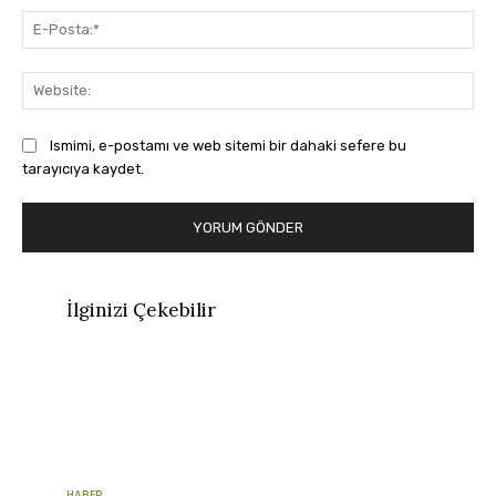
E-
Pos
Web
Ismimi, e-postamı ve web sitemi bir dahaki sefere bu
tarayıcıya kaydet.
İlginizi Çekebilir
HABER