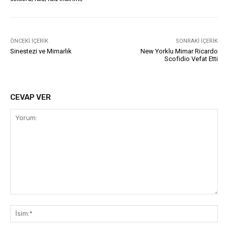
ÖNCEKI İÇERIK
SONRAKI İÇERIK
Sinestezi ve Mimarlık
New Yorklu Mimar Ricardo
Scofidio Vefat Etti
CEVAP VER
Yorum:
İsi