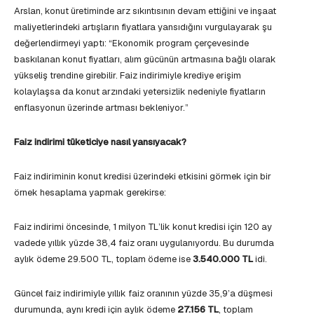
Arslan, konut üretiminde arz sıkıntısının devam ettiğini ve inşaat
maliyetlerindeki artışların fiyatlara yansıdığını vurgulayarak şu
değerlendirmeyi yaptı: “Ekonomik program çerçevesinde
baskılanan konut fiyatları, alım gücünün artmasına bağlı olarak
yükseliş trendine girebilir. Faiz indirimiyle krediye erişim
kolaylaşsa da konut arzındaki yetersizlik nedeniyle fiyatların
enflasyonun üzerinde artması bekleniyor.”
Faiz indirimi tüketiciye nasıl yansıyacak?
Faiz indiriminin konut kredisi üzerindeki etkisini görmek için bir
örnek hesaplama yapmak gerekirse:
Faiz indirimi öncesinde, 1 milyon TL’lik konut kredisi için 120 ay
vadede yıllık yüzde 38,4 faiz oranı uygulanıyordu. Bu durumda
aylık ödeme 29.500 TL, toplam ödeme ise
3.540.000 TL
idi.
Güncel faiz indirimiyle yıllık faiz oranının yüzde 35,9’a düşmesi
durumunda, aynı kredi için aylık ödeme
27.156 TL
, toplam