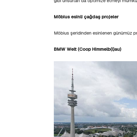
gibi unsurları da optimize etmeyi mümkün
Möbius esinli çağdaş projeler
Möbius şeridinden esinlenen günümüz proje
BMW Welt (Coop Himmelb(l)au)