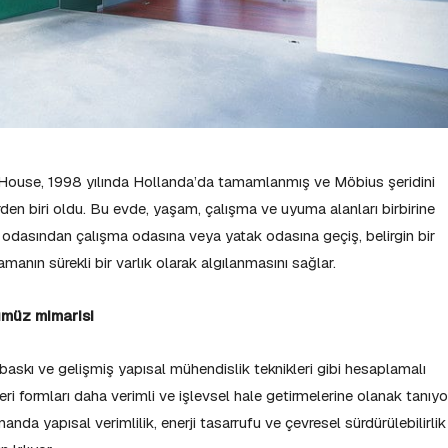
House, 1998 yılında Hollanda’da tamamlanmış ve Möbius şeridini
den biri oldu. Bu evde, yaşam, çalışma ve uyuma alanları birbirine
 odasından çalışma odasına veya yatak odasına geçiş, belirgin bir
anın sürekli bir varlık olarak algılanmasını sağlar.
ümüz mimarisi
kı ve gelişmiş yapısal mühendislik teknikleri gibi hesaplamalı
ri formları daha verimli ve işlevsel hale getirmelerine olanak tanıyo
anda yapısal verimlilik, enerji tasarrufu ve çevresel sürdürülebilirlik