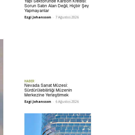
Yapı Sektöründe Karbon Kredisi:
Sorun Satın Alan Değil, Hiçbir Şey
Yapmayanlar
Ezgi Johansson
-
7 Ağustos 2026
HABER
Nevada Sanat Müzesi:
Sürdürülebilirliği Müzenin
Merkezine Yerleştirmek
Ezgi Johansson
-
6 Ağustos 2026