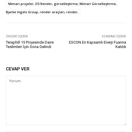
Mimari projeler, D5 Render, görselleştirme, Mimari Görselleştirme,
Bjarke Ingels Group, render araçları, render,
ÖNCEKI İÇERIK
SONRAKI İÇERIK
Teraphill 15 Projesinde Daire
ESCON En Kapsamlı Enerji Fuarına
Teslimleri İçin Sona Gelindi
Katıldı
CEVAP VER
Yorum: