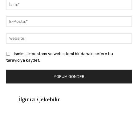
İsi
E-
Pos
Web
Ismimi, e-postamı ve web sitemi bir dahaki sefere bu
tarayıcıya kaydet.
İlginizi Çekebilir