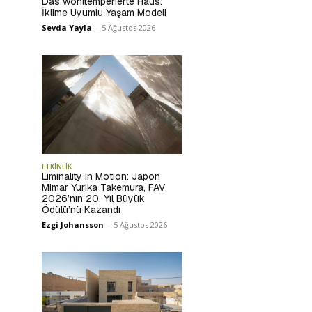
Das wohltemperierte Haus:
İklime Uyumlu Yaşam Modeli
Sevda Yayla
-
5 Ağustos 2026
ETKİNLİK
Liminality in Motion: Japon
Mimar Yurika Takemura, FAV
2026’nın 20. Yıl Büyük
Ödülü’nü Kazandı
Ezgi Johansson
-
5 Ağustos 2026