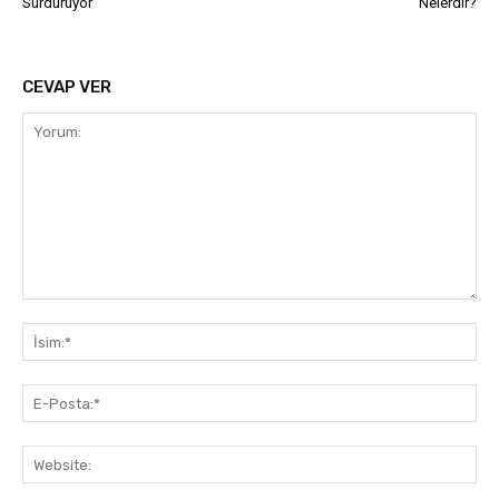
Sürdürüyor
Nelerdir?
CEVAP VER
Yorum:
İsi
E-
Pos
Web