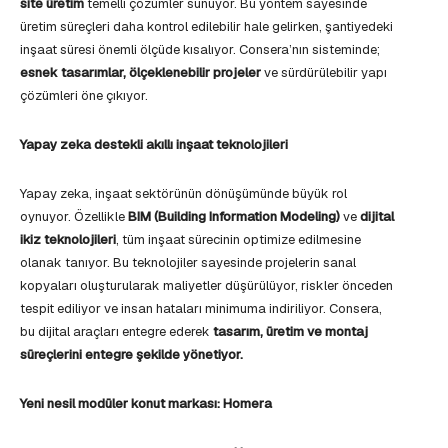
site üretim
temelli çözümler sunuyor. Bu yöntem sayesinde
üretim süreçleri daha kontrol edilebilir hale gelirken, şantiyedeki
inşaat süresi önemli ölçüde kısalıyor. Consera’nın sisteminde;
esnek tasarımlar, ölçeklenebilir projeler
ve sürdürülebilir yapı
çözümleri öne çıkıyor.
Yapay zeka destekli akıllı inşaat teknolojileri
Yapay zeka, inşaat sektörünün dönüşümünde büyük rol
oynuyor. Özellikle
BIM (Building Information Modeling)
ve
dijital
ikiz teknolojileri
, tüm inşaat sürecinin optimize edilmesine
olanak tanıyor. Bu teknolojiler sayesinde projelerin sanal
kopyaları oluşturularak maliyetler düşürülüyor, riskler önceden
tespit ediliyor ve insan hataları minimuma indiriliyor. Consera,
bu dijital araçları entegre ederek
tasarım, üretim ve montaj
süreçlerini entegre şekilde yönetiyor.
Yeni nesil modüler konut markası: Homera