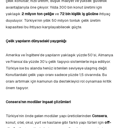
çelik konutlar; hızlı üretim, düşük maliyet ve yüksek güvenlik
avantajlarıyla öne çıkıyor. Yılda 300 bin konut üretimi için
yaklaşık
2 milyon ton çeliğe
ve
72 bin kişilik iş gücüne
ihtiyaç
duyuluyor. Türkiye’nin yıllık 50 milyon tonluk çelik üretim
kapasitesi bu ihtiyacı karşılayabilecek güçte.
Çelik yapıların dünyadaki yaygınlığı
Amerika ve İngiltere’de yapıların yaklaşık yüzde 50’si, Almanya
ve Fransa’da yüzde 30’u çelik taşıyıcı sistemlerle inşa ediliyor.
Türkiye ise bu alanda henüz istenilen seviyeye ulaşmış değil.
Konutlardaki çelik yapı oranı sadece yüzde 1,5 civarında. Bu
oranı artırmak için kamunun da destekleyici rol oynaması kritik
önem taşıyor.
Consera’nın modüler inşaat çözümleri
Türkiye’nin önde gelen modüler yapı üreticilerinden
Consera
,
konut, otel, okul, yurt ve hastane gibi farklı yapı türleri için
off-