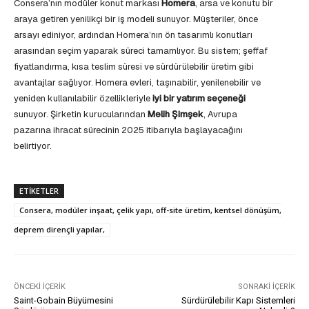
Consera’nın modüler konut markası
Homera
, arsa ve konutu bir
araya getiren yenilikçi bir iş modeli sunuyor. Müşteriler, önce
arsayı ediniyor, ardından Homera’nın ön tasarımlı konutları
arasından seçim yaparak süreci tamamlıyor. Bu sistem; şeffaf
fiyatlandırma, kısa teslim süresi ve sürdürülebilir üretim gibi
avantajlar sağlıyor. Homera evleri, taşınabilir, yenilenebilir ve
yeniden kullanılabilir özellikleriyle
iyi bir yatırım seçeneği
sunuyor. Şirketin kurucularından
Melih Şimşek
, Avrupa
pazarına ihracat sürecinin 2025 itibarıyla başlayacağını
belirtiyor.
ETIKETLER
Consera, modüler inşaat, çelik yapı, off-site üretim, kentsel dönüşüm,
deprem dirençli yapılar,
ÖNCEKI İÇERIK
SONRAKI İÇERIK
Saint-Gobain Büyümesini
Sürdürülebilir Kapı Sistemleri