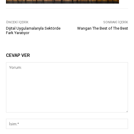
ÖNCEKI İÇERIK
SONRAKI İÇERIK
Dijital Uygulamalarıyla Sektörde
Wangan The Best of The Best
Fark Yaratıyor
CEVAP VER
Yorum:
İsi