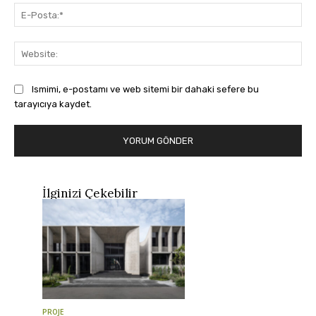
E-
Pos
Web
Ismimi, e-postamı ve web sitemi bir dahaki sefere bu
tarayıcıya kaydet.
İlginizi Çekebilir
PROJE