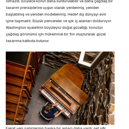
olmazdı. Böylece konut daha sürdürülebilir ve daha çağdaş bir
tasarım prensiplerine uygun olarak yenilenmiş, yeniden
başlatılmış ve yeniden modellenmiş. Hedef dış dünyayı evin
içine taşımaktı. Büyük pencereler ve ışık iç alanları dolduruyor.
Washington eyaletinin büyüleyici doğal güzelliği, konutun
çağdaş görünümü için mükemmel bir fon oluşturarak güzel
tasarıma katkıda bulunur.
Fakat yeni sahiplerinin başka bir amacı daha vardı: net sıfır