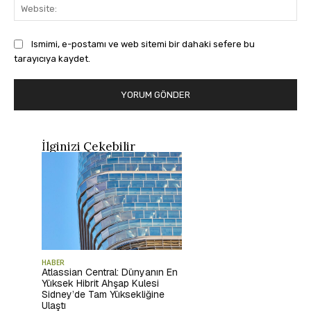
Web
Ismimi, e-postamı ve web sitemi bir dahaki sefere bu
tarayıcıya kaydet.
İlginizi Çekebilir
HABER
Atlassian Central: Dünyanın En
Yüksek Hibrit Ahşap Kulesi
Sidney’de Tam Yüksekliğine
Ulaştı