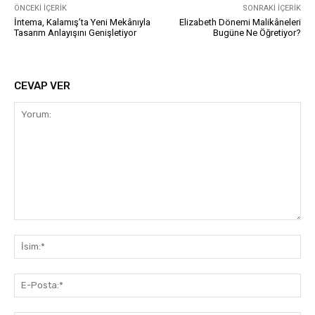
ÖNCEKI İÇERIK
SONRAKI İÇERIK
İntema, Kalamış’ta Yeni Mekânıyla
Elizabeth Dönemi Malikâneleri
Tasarım Anlayışını Genişletiyor
Bugüne Ne Öğretiyor?
CEVAP VER
Yorum:
İsi
E-
Pos