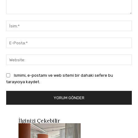
Yorum:
İsi
E-
Pos
Web
Ismimi, e-postamı ve web sitemi bir dahaki sefere bu
tarayıcıya kaydet.
İlginizi Çekebilir