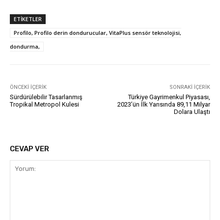
ETIKETLER
Profilo, Profilo derin dondurucular, VitaPlus sensör teknolojisi,
dondurma,
ÖNCEKI İÇERIK
SONRAKI İÇERIK
Sürdürülebilir Tasarlanmış
Türkiye Gayrimenkul Piyasası,
Tropikal Metropol Kulesi
2023’ün İlk Yarısında 89,11 Milyar
Dolara Ulaştı
CEVAP VER