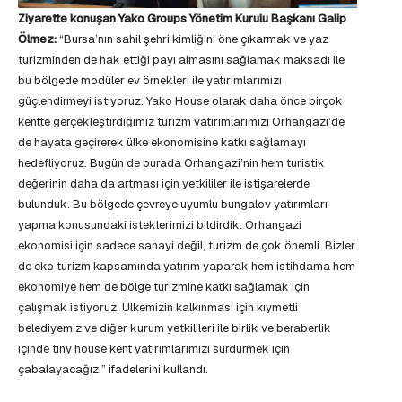
Ziyarette konuşan Yako Groups Yönetim Kurulu Başkanı Galip
Ölmez:
“Bursa’nın sahil şehri kimliğini öne çıkarmak ve yaz
turizminden de hak ettiği payı almasını sağlamak maksadı ile
bu bölgede modüler ev örnekleri ile yatırımlarımızı
güçlendirmeyi istiyoruz. Yako House olarak daha önce birçok
kentte gerçekleştirdiğimiz turizm yatırımlarımızı Orhangazi’de
de hayata geçirerek ülke ekonomisine katkı sağlamayı
hedefliyoruz. Bugün de burada Orhangazi’nin hem turistik
değerinin daha da artması için yetkililer ile istişarelerde
bulunduk. Bu bölgede çevreye uyumlu bungalov yatırımları
yapma konusundaki isteklerimizi bildirdik. Orhangazi
ekonomisi için sadece sanayi değil, turizm de çok önemli. Bizler
de eko turizm kapsamında yatırım yaparak hem istihdama hem
ekonomiye hem de bölge turizmine katkı sağlamak için
çalışmak istiyoruz. Ülkemizin kalkınması için kıymetli
belediyemiz ve diğer kurum yetkilileri ile birlik ve beraberlik
içinde tiny house kent yatırımlarımızı sürdürmek için
çabalayacağız.” ifadelerini kullandı.