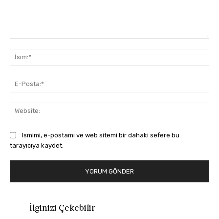
Yorum:
İsi
E-
Pos
Web
Ismimi, e-postamı ve web sitemi bir dahaki sefere bu
tarayıcıya kaydet.
İlginizi Çekebilir