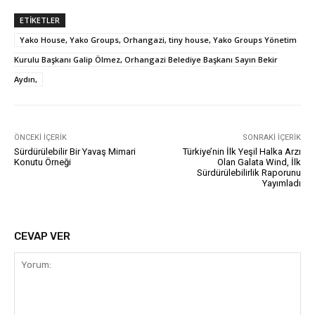
ETIKETLER
Yako House, Yako Groups, Orhangazi, tiny house, Yako Groups Yönetim
Kurulu Başkanı Galip Ölmez, Orhangazi Belediye Başkanı Sayın Bekir
Aydın,
ÖNCEKI İÇERIK
SONRAKI İÇERIK
Sürdürülebilir Bir Yavaş Mimari
Türkiye’nin İlk Yeşil Halka Arzı
Konutu Örneği
Olan Galata Wind, İlk
Sürdürülebilirlik Raporunu
Yayımladı
CEVAP VER