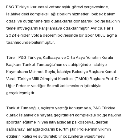
P&G Türkiye, kurumsal vatandaşlık görevi çerçevesinde,
İslâhiye’deki kompleksi, ağız bakım hizmetleri, bebek bakım
odası ve kütüphane gibi olanaklarla donatarak, bölge halkının
temel ihtiyaçlarını karşılamaya odaklanmıştır. Ayrıca, Paris
2024’e giden yolda deprem bölgesinde bir Spor Okulu açma
taahhüdünde bulunmuştur.
Tören, P&G Türkiye, Kafkasya ve Orta Asya Yönetim Kurulu
Başkanı Tankut Turnaoğlu’nun ev sahipliğinde, İslahiye
Kaymakamı Mehmet Soylu, İslahiye Belediye Başkanı Kemal
Vural, Türkiye Milli Olimpiyat Komitesi (TMOK) Başkanı Prof. Dr.
Uğur Erdener ve diğer önemli katılımcıların iştirakiyle
gerçekleşmiştir.
Tankut Turnaoğlu, açılışta yaptığı konuşmada, P&G Türkiye
olarak İslâhiye’de hayata geçirdikleri kompleksle bölge halkına
spordan eğitime, hijyen ihtiyacından psikososyal destek
sağlamayı amaçladıklarını belirtmiştir. Projelerinin yıkımın
etkilerini kalıcı ve sürdürülebilir çözümlerle iyileştirmeyi