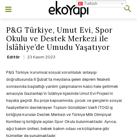
Turkish
P&G Türkiye, Umut Evi, Spor
Okulu ve Destek Merkezi ile
İslâhiye’de Umudu Yaşatıyor
23 Kasım 2023
Editör
P&G Türkiye, kurumsal sosyal sorumluluk anlayışı
doğrultusunda 6 Şubat’ta meydana gelen deprem felaketi
sonrasında başlattığı yardım çalışmalarını kalıcı hale getirmek
amacıyla Gaziantep’in İslâhiye ilçesinde Umut Evi Projesi’ni
hayata geçirdi. Bu proje kapsamında, çocuk ve gençlerin sosyal
faaliyetlerini destekleyen Toplum Gönüllüleri Vakfı (TOG) iş
birliğiyle kurulan Destek Merkezi ve Türkiye Milli Olimpiyat
Komitesi iş birliğiyle açılan Spor Okulu bulunmaktadır. Ayrıca,
ağız bakım ünitesi, bebek bakım odası ve kütüphane gibi
hizmetler de sunulmaktadır.