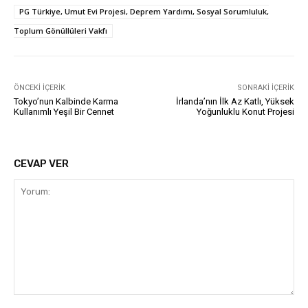
PG Türkiye, Umut Evi Projesi, Deprem Yardımı, Sosyal Sorumluluk,
Toplum Gönüllüleri Vakfı
ÖNCEKI İÇERIK
SONRAKI İÇERIK
Tokyo’nun Kalbinde Karma
İrlanda’nın İlk Az Katlı, Yüksek
Kullanımlı Yeşil Bir Cennet
Yoğunluklu Konut Projesi
CEVAP VER
Yorum: