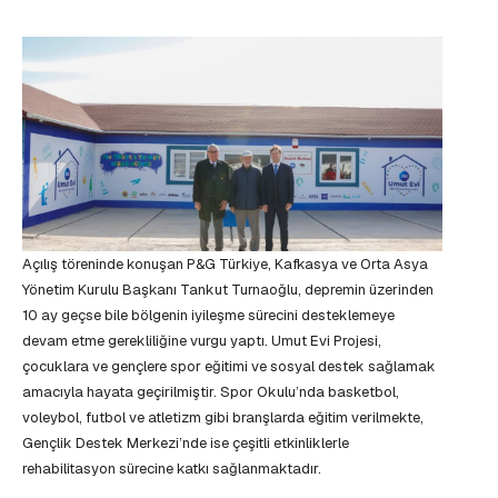
Açılış töreninde konuşan P&G Türkiye, Kafkasya ve Orta Asya
Yönetim Kurulu Başkanı Tankut Turnaoğlu, depremin üzerinden
10 ay geçse bile bölgenin iyileşme sürecini desteklemeye
devam etme gerekliliğine vurgu yaptı. Umut Evi Projesi,
çocuklara ve gençlere spor eğitimi ve sosyal destek sağlamak
amacıyla hayata geçirilmiştir. Spor Okulu’nda basketbol,
voleybol, futbol ve atletizm gibi branşlarda eğitim verilmekte,
Gençlik Destek Merkezi’nde ise çeşitli etkinliklerle
rehabilitasyon sürecine katkı sağlanmaktadır.