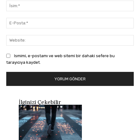
İsi
E-
Pos
Web
Ismimi, e-postamı ve web sitemi bir dahaki sefere bu
tarayıcıya kaydet.
İlginizi Çekebilir