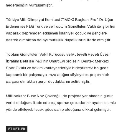
hedeflediğini vurgulamıştır.
Türkiye Milli Olimpiyat Komitesi (TMOK) Başkanı Prof. Dr. Uğur
Erdener ise P&G Türkiye ve Toplum Gönüllüleri Vakfı ile iş birliği
yaparak depremden etkilenen İslahiyeli çocuk ve gençlere
destek olmaktan dolayı mutluluk duyduklarını ifade etmiştir.
Toplum Gönüllüleri Vakfı Kurucusu ve Mütevelli Heyeti Üyesi
İbrahim Betil ise P&G’nin Umut Evi projesini Destek Merkezi,
Spor Okulu ve bakım konteynerleriyle birleştirerek bölgede
kapsamlı bir çalışmaya imza attığını söyleyerek projenin bir
parçası olmaktan gurur duyduklarını belirtmiştir.
Milli boksör Buse Naz Çakıroğlu da projede yer almanın gurur
verici olduğunu ifade ederek, sporun çocukların hayatını olumlu
yönde etkileyebilecek güce sahip olduğuna dikkat çekmiştir.
ETIKETLER