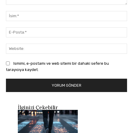
Yorum:
İsi
E-
Pos
Web
Ismimi, e-postamı ve web sitemi bir dahaki sefere bu
tarayıcıya kaydet.
İlginizi Çekebilir