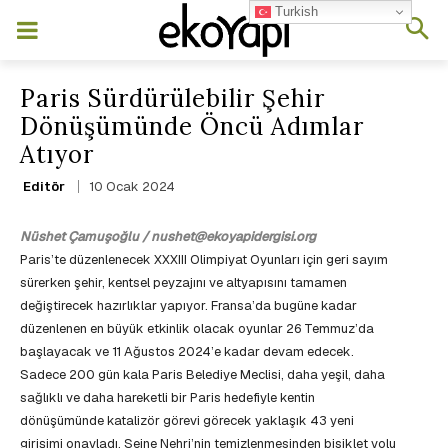
Turkish
Paris Sürdürülebilir Şehir
Dönüşümünde Öncü Adımlar
Atıyor
10 Ocak 2024
Editör
Nüshet Çamuşoğlu / nushet@ekoyapidergisi.org
Paris’te düzenlenecek XXXIII Olimpiyat Oyunları için geri sayım
sürerken şehir, kentsel peyzajını ve altyapısını tamamen
değiştirecek hazırlıklar yapıyor. Fransa’da bugüne kadar
düzenlenen en büyük etkinlik olacak oyunlar 26 Temmuz’da
başlayacak ve 11 Ağustos 2024’e kadar devam edecek.
Sadece 200 gün kala Paris Belediye Meclisi, daha yeşil, daha
sağlıklı ve daha hareketli bir Paris hedefiyle kentin
dönüşümünde katalizör görevi görecek yaklaşık 43 yeni
girişimi onayladı. Seine Nehri’nin temizlenmesinden bisiklet yolu