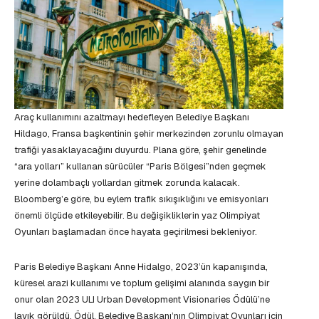
Araç kullanımını azaltmayı hedefleyen Belediye Başkanı
Hildago, Fransa başkentinin şehir merkezinden zorunlu olmayan
trafiği yasaklayacağını duyurdu. Plana göre, şehir genelinde
“ara yolları” kullanan sürücüler “Paris Bölgesi”nden geçmek
yerine dolambaçlı yollardan gitmek zorunda kalacak.
Bloomberg’e göre, bu eylem trafik sıkışıklığını ve emisyonları
önemli ölçüde etkileyebilir. Bu değişikliklerin yaz Olimpiyat
Oyunları başlamadan önce hayata geçirilmesi bekleniyor.
Paris Belediye Başkanı Anne Hidalgo, 2023’ün kapanışında,
küresel arazi kullanımı ve toplum gelişimi alanında saygın bir
onur olan 2023 ULI Urban Development Visionaries Ödülü’ne
layık görüldü. Ödül, Belediye Başkanı’nın Olimpiyat Oyunları için