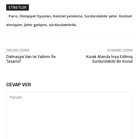
ETIKETLER
Paris, Olimpiyat Oyunları, Kentsel yenileme, Sürdürülebilir şehir, Kentsel
dönüşüm, Şehir gelişimi, sürdürülebilirlik,
ÖNCEKI İÇERIK
SONRAKI İÇERIK
Dalmaçya’dan Isı Yalıtımı İle
Kurak Alanda İnşa Edilmiş
Tasarruf
Sürdürülebilir Bir Konut
CEVAP VER