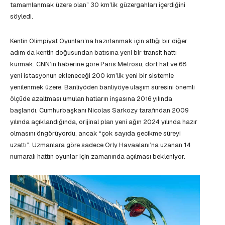
tamamlanmak üzere olan” 30 km’lik güzergahları içerdiğini
söyledi.
Kentin Olimpiyat Oyunları’na hazırlanmak için attığı bir diğer
adım da kentin doğusundan batısına yeni bir transit hattı
kurmak. CNN’in haberine göre Paris Metrosu, dört hat ve 68
yeni istasyonun ekleneceği 200 km’lik yeni bir sistemle
yenilenmek üzere. Banliyöden banliyöye ulaşım süresini önemli
ölçüde azaltması umulan hatların inşasına 2016 yılında
başlandı. Cumhurbaşkanı Nicolas Sarkozy tarafından 2009
yılında açıklandığında, orijinal plan yeni ağın 2024 yılında hazır
olmasını öngörüyordu, ancak “çok sayıda gecikme süreyi
uzattı”. Uzmanlara göre sadece Orly Havaalanı’na uzanan 14
numaralı hattın oyunlar için zamanında açılması bekleniyor.