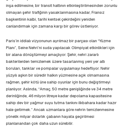
inşa edilmesine, bir transit hattının etkinleştirilmesinden zorunlu
olmayan şehir trafiğinin yasaklanmasına kadar, Fransız
başkentinin kalbi, tarihi kentsel çekirdeğini yeniden
canlandırmak için zamana karşı bir görev üstleniyor.
Paris’in iddialı vizyonunun ayrılmaz bir parçası olan “Yüzme
Planı”, Seine Nehri’ni suda yapılacak Olimpiyat etkinlikleri için
bir alana dönüştürmeyi amaçlıyor. Şehir, nehri zararlı
bakterilerden temizlemek üzere tasarlanmış yeni yer altı
boruları, tanklar ve pompalar uygulamayı hedefliyor. Nehir
yüzyılı aşkın bir süredir halkın yüzmesine açık olmamasına
rağmen, şehir kötü üne sahip oyunlar için bunu değiştirmeyi
planlıyor. Aslında, “Amaç, 50 metre genişliğinde ve 34 metre
derinliğinde, 46 milyon litreye kadar depolama kapasitesine
sahip dev bir yağmur suyu tutma tankını ilkbahara kadar hazır
hale getirmek.” Ancak uzmanlara göre nehrin temizlenmesine
yönelik milyar dolarlık çabanın hayata geçirilmesi
planlanandan çok daha uzun sürebilir.