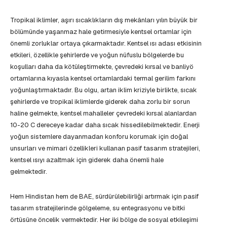
Tropikal iklimler, aşırı sıcaklıkların dış mekânları yılın büyük bir
bölümünde yaşanmaz hale getirmesiyle kentsel ortamlar için
önemli zorluklar ortaya çıkarmaktadır. Kentsel ısı adası etkisinin
etkileri, özellikle şehirlerde ve yoğun nüfuslu bölgelerde bu
koşulları daha da kötüleştirmekte, çevredeki kırsal ve banliyö
ortamlarına kıyasla kentsel ortamlardaki termal gerilim farkını
yoğunlaştırmaktadır. Bu olgu, artan iklim kriziyle birlikte, sıcak
şehirlerde ve tropikal iklimlerde giderek daha zorlu bir sorun
haline gelmekte, kentsel mahalleler çevredeki kırsal alanlardan
10-20 C dereceye kadar daha sıcak hissedilebilmektedir. Enerji
yoğun sistemlere dayanmadan konforu korumak için doğal
unsurları ve mimari özellikleri kullanan pasif tasarım stratejileri,
kentsel ısıyı azaltmak için giderek daha önemli hale
gelmektedir.
Hem Hindistan hem de BAE, sürdürülebilirliği artırmak için pasif
tasarım stratejilerinde gölgeleme, su entegrasyonu ve bitki
örtüsüne öncelik vermektedir. Her iki bölge de sosyal etkileşimi