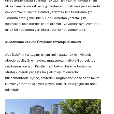
dikey gölge yapıları uygulamaktadır. Bu yapılar yayaları hem
alçak hem de yüksek açılı güneşten korumak ve aynı zamanda
çekici ortak buluşma alanları yaratmak için tasarlanmıştır.
Tasarımlarda genellikle Al Sadu dokuma yöntemi gibi
geleneksel tekniklerden ilham alınıyor. Bu yapılar aynı zamanda
ortak bir toplanma yeri olarak da hizmet vermektedir.
3- Malzeme ve Bitki Örtüsünün Stratejik Kullanımı
Abu Dabi’nin yaklaşımı, ısı emilimini azaltmak için yüksek
albedo ve düşük emisyonlu malzemelerin dikkatli bir şekilde
seçilmesini içeriyor. Pilotlar hafif beton döşeme taşları ve
stratejik olarak yerleştirilmiş alüminyum duvarlar
kullanmaktadır. Ayrıca, çevredeki bağlamdan daha serin mikro
iklimler yaratmak için yerli peyzaj bitkileri ve ağaçlar da dahil
edilmiştir.