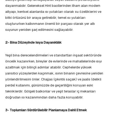
dayanmalıdır. Geleneksel Hint baollerinden ilham alan modern
altyapı, kentsel alanlarda ısı yutakları olarak su özelliklerini ve
bitki örtüsünü bir araya getirebilir, temel ısı yutakları
oluştururken kalkınmanın önemli bir parçası olarak yer altı
suyunun yeniden şarj edilmesini sağlayabilir.
2- Bina Düzeyinde Isıya Dayanıklılık
Yeşil bina derecelendirmeleri ve standartları inşaat sektöründe
öncelik kazanırken, bireyler de evlerinde ve mahallelerinde ısıyı
azaltmak için bilinçli adımlar atabilir. Cephelerde yüksek
yansıtıcı yüzeylerden kaçınmak, ısının binanın çevresine yeniden
yönlendirilmesini önler. Chajjas (çıkıntılı saçak) ve jaalis (delikli
perde) kullanımı, günümüzde de geçerliliğini koruyan eski
tekniklerdir. Gölgeli balkonlar ve yeşil teraslar iç mekanları
doğrudan ısı kazanımından daha fazla koruyabilir.
3- Toplumları Sürdürülebilir Planlamaya Dahil Etmek