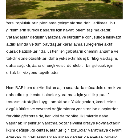
Yerel toplulukların planlama çalışmalarına dahil edilmesi, bu
girişimlerin sürekli başarısı için hayati önem taşımaktadır.
Vatandaşlar değişim yaratma ve sürdürme konusunda inisiyatif
aldıklarında ve tüm paydaşlar karar alma süreçlerine aktif
olarak katıldıklarında, üstlenilen çabaların önemini anlama ve
takdir etme olasılıkları daha yüksektir. Bu iş birlikçi yaklaşım,
daha sağlıklı, daha dirençli ve sürdürülebilir bir gelecek için
ortak bir vizyonu teşvik eder.
Hem BAE hem de Hindistan aşırı sıcaklarla mücadele etmek ve
daha dirençli kentsel alanlar yaratmak için yenilikçi pasif
tasarım stratejileri uygulamaktadır. Yaklaşımları, kendilerine
özgü kültürel ve çevresel bağlamlarını yansıtan bazı açılardan
farklılık gösterse de, her ikisi de tropikal iklimlerde daha
yaşanabilir şehirler yaratma potansiyelini ortaya koymaktadır.
İklim değişikliği kentsel alanlar için zorluklar yaratmaya devam
ederken, bu yaklaşımlardan alınan dersler, geleneksel bilgeliği