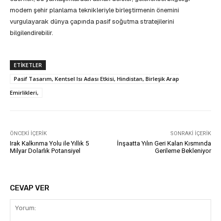
modern şehir planlama teknikleriyle birleştirmenin önemini
vurgulayarak dünya çapında pasif soğutma stratejilerini
bilgilendirebilir.
ETIKETLER
Pasif Tasarım, Kentsel Isı Adası Etkisi, Hindistan, Birleşik Arap
Emirlikleri,
ÖNCEKI İÇERIK
SONRAKI İÇERIK
Irak Kalkınma Yolu ile Yıllık 5
İnşaatta Yılın Geri Kalan Kısmında
Milyar Dolarlık Potansiyel
Gerileme Bekleniyor
CEVAP VER