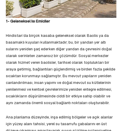
1- Geleneksel Isı Emiciler
Hindistan’da birçok kasaba geleneksel olarak Baolis ya da
basamaklı kuyuları kullanmaktadır; bu, bir yandan yer altı
sularını yeniden şarj ederken diğer yandan da çevresini doğal
olarak serinleten zamansız bir çözümdür. Sosyal merkezler
olarak hizmet veren baolisler, tarihsel olarak toplulukları bir
araya getirmiş, bağlantıları güçlendirmiş ve birden fazla şekilde
sıcaktan korunmayı sağlamıştır. Bu mevcut yapıların yeniden
canlandırılması, insan yapımı ve doğal mevcut su kütlelerinin
yenilenmesi ve kentsel çevrelerimize yeniden entegre edilmesi,
sıcaklıkların düşürülmesinde ciddi bir etkiye sahip olabilir ve
aynı zamanda önemli sosyal bağlantı noktaları oluşturabilir.
Ana planlama düzeyinde, inşa edilmiş bölgeler ve açık alanlar
için yüzey alanı tahsisi, yerel su tasarrufu çabalarını en üst
düzeye çıkarmayı amaçlayarak suyun süzülme potansiyeline