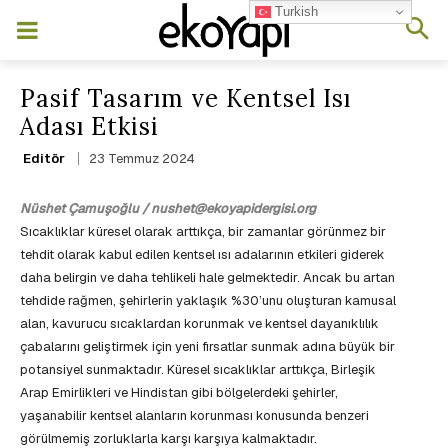
Turkish
Pasif Tasarım ve Kentsel Isı
Adası Etkisi
23 Temmuz 2024
Editör
Nüshet Çamuşoğlu / nushet@ekoyapidergisi.org
Sıcaklıklar küresel olarak arttıkça, bir zamanlar görünmez bir
tehdit olarak kabul edilen kentsel ısı adalarının etkileri giderek
daha belirgin ve daha tehlikeli hale gelmektedir. Ancak bu artan
tehdide rağmen, şehirlerin yaklaşık %30’unu oluşturan kamusal
alan, kavurucu sıcaklardan korunmak ve kentsel dayanıklılık
çabalarını geliştirmek için yeni fırsatlar sunmak adına büyük bir
potansiyel sunmaktadır. Küresel sıcaklıklar arttıkça, Birleşik
Arap Emirlikleri ve Hindistan gibi bölgelerdeki şehirler,
yaşanabilir kentsel alanların korunması konusunda benzeri
görülmemiş zorluklarla karşı karşıya kalmaktadır.