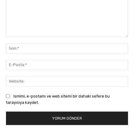
Yorum:
İsi
E-
Pos
Web
Ismimi, e-postamı ve web sitemi bir dahaki sefere bu
tarayıcıya kaydet.