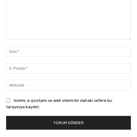
Yorum:
İsi
E-
Pos
Web
Ismimi, e-postamı ve web sitemi bir dahaki sefere bu
tarayıcıya kaydet.