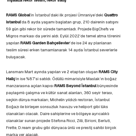
İnşaatta rekor teslim, rekor satış
RAMS Global
’in İstanbul’daki ilk projesi Ümraniye’deki
Quattro
Istanbul
’da 8 ayda yaşamı başlatan grup, 210 dairenin satışını
59 gün gibi rekor bir sürede tamamladı. Projede BigChefs ve
Migros markası da yerini aldı. Eylül 2022’de temel atma törenini
yapılan
RAMS Garden
Bahçelievler
’de ise 24 ay planlanan
teslim süresi erken tamamlanarak 14 ayda İstanbul severlerle
buluşacak.
Lansmanı Mart ayında yapılan ve 2 etaptan oluşan
RAMS City
Haliç
’in ise %87’si satıldı. Ödüllü mimarisiyle Maslak’ın boğaz
manzarasına açılan kapısı
RAMS Beyond İstanbul
bünyesinde
paylaşımlı çalışma ve kültür sanat alanları, 360 seyir terası,
seçkin dünya markaları, Michelin yıldızlı restoran, İstanbul
Boğazı ile birleşen sonsuzluk havuzu ve heliport gibi lüks
olanakları olacak. Daire sahiplerine ve bölgeye ayrıcalıklı
olanaklar sunan projede Stefona Ricci, Zilli, Birioni, Berluti,
Frette, D.ream grubu gibi dünyaca ünlü ve prestij sahibi birçok
marka yer alacak.