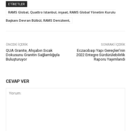
ETIKETLER
RAMS Global, Quattro Istanbul, inşaat, RAMS Global Yönetim Kurulu
Başkanı Devran Bülbül, RAMS Denizkent,
ÖNCEKI İÇERIK
SONRAKI İÇERIK
QUA Granite, Ahşabın Sıcak
Eczacıbaşı Yapı Gereçleri’nin
Dokusunu Granitin Sağlamlığıyla
2022 Entegre Sürdürülebilirlik
Buluşturuyor
Raporu Yayımlandı
CEVAP VER