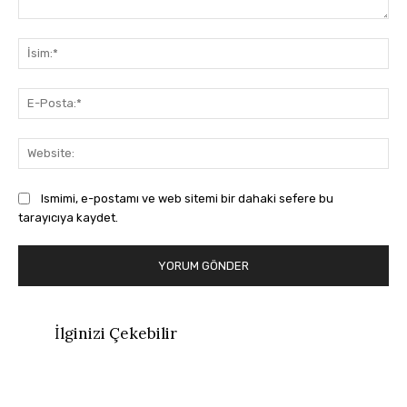
Yorum:
İsi
E-
Pos
Web
Ismimi, e-postamı ve web sitemi bir dahaki sefere bu
tarayıcıya kaydet.
İlginizi Çekebilir