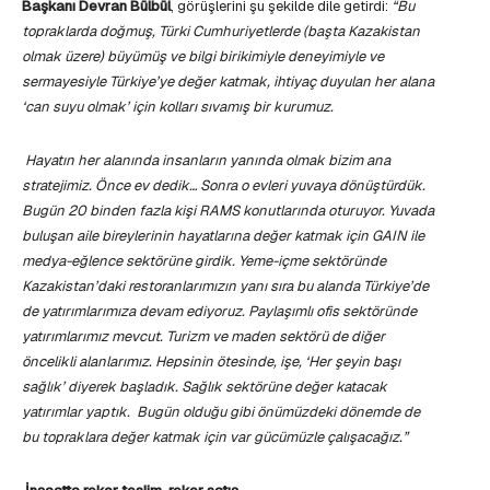
Başkanı Devran Bülbül
, görüşlerini şu şekilde dile getirdi:
“Bu
topraklarda doğmuş, Türki Cumhuriyetlerde (başta Kazakistan
olmak üzere) büyümüş ve bilgi birikimiyle deneyimiyle ve
sermayesiyle Türkiye’ye değer katmak, ihtiyaç duyulan her alana
‘can suyu olmak’ için kolları sıvamış bir kurumuz.
Hayatın her alanında insanların yanında olmak bizim ana
stratejimiz. Önce ev dedik… Sonra o evleri yuvaya dönüştürdük.
Bugün 20 binden fazla kişi RAMS konutlarında oturuyor. Yuvada
buluşan aile bireylerinin hayatlarına değer katmak için GAIN ile
medya-eğlence sektörüne girdik. Yeme-içme sektöründe
Kazakistan’daki restoranlarımızın yanı sıra bu alanda Türkiye’de
de yatırımlarımıza devam ediyoruz. Paylaşımlı ofis sektöründe
yatırımlarımız mevcut. Turizm ve maden sektörü de diğer
öncelikli alanlarımız. Hepsinin ötesinde, işe, ‘Her şeyin başı
sağlık’ diyerek başladık. Sağlık sektörüne değer katacak
yatırımlar yaptık. Bugün olduğu gibi önümüzdeki dönemde de
bu topraklara değer katmak için var gücümüzle çalışacağız.”