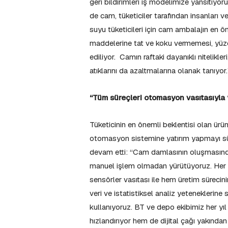
geri bildirimleri iş modelimize yansıtıy
de cam, tüketiciler tarafından insanları
suyu tüketicileri için cam ambalajın en ö
maddelerine tat ve koku vermemesi, yüzd
ediliyor. Camın raftaki dayanıklı nitelikle
atıklarını da azaltmalarına olanak tanıyor
“Tüm süreçleri otomasyon vasıtasıyla
Tüketicinin en önemli beklentisi olan ürü
otomasyon sistemine yatırım yapmayı sü
devam etti: “Cam damlasının oluşmasınd
manuel işlem olmadan yürütüyoruz. Her p
sensörler vasıtası ile hem üretim sürecini
veri ve istatistiksel analiz yeteneklerin
kullanıyoruz. BT ve depo ekibimiz her yıl
hızlandırıyor hem de dijital çağı yakında