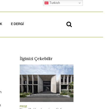
Turkish
İK
E DERGİ
İlginizi Çekebilir
n
e
PROJE