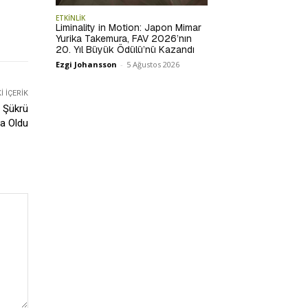
ETKİNLİK
Liminality in Motion: Japon Mimar
Yurika Takemura, FAV 2026’nın
20. Yıl Büyük Ödülü’nü Kazandı
Ezgi Johansson
-
5 Ağustos 2026
 İÇERIK
ü Şükrü
ya Oldu