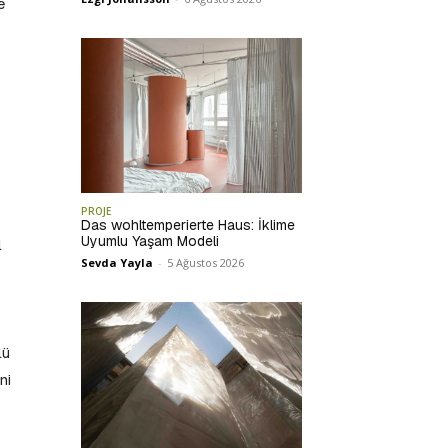
e
PROJE
Das wohltemperierte Haus: İklime
Uyumlu Yaşam Modeli
l
Sevda Yayla
-
5 Ağustos 2026
lü
ni