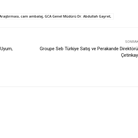
raştırması, cam ambalaj, GCA Genel Müdürü Dr. Abdullah Gayret,
SONRAKI
i Uyum,
Groupe Seb Türkiye Satış ve Perakande Direktör
Çetinka