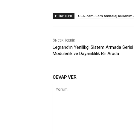
ETIKETLER
GCA, cam, Cam Ambalaj Kullanım A
ÖNCEKI İÇERIK
Legrand’ın Yenilikçi Sistem Armada Seris
Modülerlik ve Dayanıklılık Bir Arada
CEVAP VER