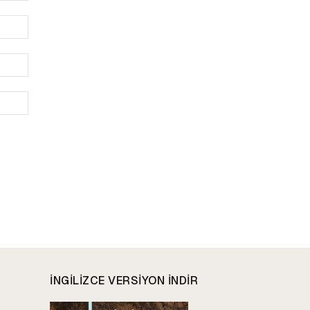
İsim:*
E-
Posta:*
Website:
INGILIZCE VERSIYON INDIR