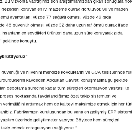
oruz. Bu vizyonla yaptığımız son araştırmamızdan çıkan sonuçlara gör
 ve gezegeni koruyan en iyi malzeme olarak görülüyor. Su ve maden
nemli avantajları; yüzde 77 sağlıklı olması, yüzde 49 gıda
e 48 güvenilir olması, yüzde 32 daha uzun raf ömrü olarak ifade
ri, insanların en sevdikleri ürünleri daha uzun süre koruyarak gıda
.” şeklinde konuştu.
 yürütüyoruz”
n güvenliği ve hijyenini merkeze koyduklarını ve GCA tesislerinde ful
rdürdüklerini kaydeden Abdullah Gayret, konuşmasına şu şekilde
an depolama sürecine kadar tüm süreçleri otomasyon vasıtası ile
roses noktasında faydalandığımız özel takip sistemleri ve
n verimliliğini arttırmak hem de kaliteyi maksimize etmek için her tür
e sahibiz. Fabrikamızın kuruluşundan bu yana en gelişmiş ERP sistemi
 yazılım üzerinde geliştirmeler yapıyor. Böylece hem süreçleri
n takip ederek entegrasyonu sağlıyoruz.”