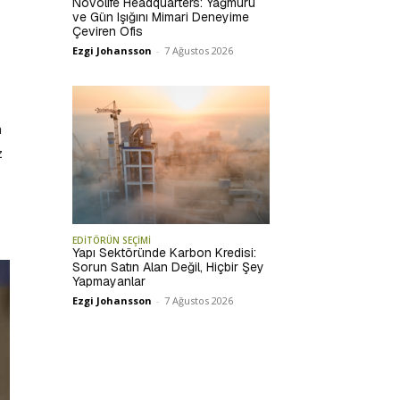
Novolife Headquarters: Yağmuru
ve Gün Işığını Mimari Deneyime
Çeviren Ofis
Ezgi Johansson
-
7 Ağustos 2026
m
z
EDİTÖRÜN SEÇİMİ
Yapı Sektöründe Karbon Kredisi:
Sorun Satın Alan Değil, Hiçbir Şey
Yapmayanlar
Ezgi Johansson
-
7 Ağustos 2026