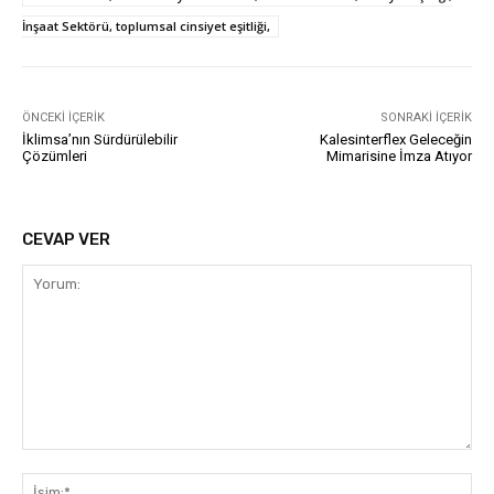
İnşaat Sektörü, toplumsal cinsiyet eşitliği,
ÖNCEKI İÇERIK
SONRAKI İÇERIK
İklimsa’nın Sürdürülebilir
Kalesinterflex Geleceğin
Çözümleri
Mimarisine İmza Atıyor
CEVAP VER
Yorum:
İsi