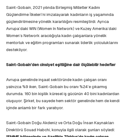
Saint-Gobain, 2021 yılında Birleşmiş Milletler Kadını
Güçlendirme İlkeleri’ni imzalayarak kadınların iş yaşamında
güçlendirilmesine yönelik kararlılığını resmileştirdi. Ayrıca
Avrupa’daki WIN (Women In Network) ve Kuzey Amerika’daki
Women’s Network aracılığıyla kadın çalışanlara yönelik
mentorluk ve eğitim programları sunarak liderlik yolculuklarını
destekliyor.
Saint-Gobain’den cinsiyet eşitliğine dair ölçülebilir hedefler
Avrupa genelinde inşaat sektöründe kadın çalışan oranı
yalnızca %9 iken, Saint-Gobain bu oranı %24’e çıkarmış
durumda. 160 bin kişilik küresel iş gücünün 40 bini kadınlardan
oluşuyor. Şirket, bu sayede hem sektör genelinde hem de kendi
içinde anlamlı bir fark yaratıyor.
Saint-Gobain Doğu Akdeniz ve Orta Doğu İnsan Kaynakları
Direktörü Souad Habchi, konuyla ilgili olarak şunları söyledi:
“EMME bölgesinde ve özellikle Türkiye’de kadın çalışan