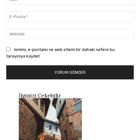
E-
Pos
Web
Ismimi, e-postamı ve web sitemi bir dahaki sefere bu
tarayıcıya kaydet.
İlginizi Çekebilir