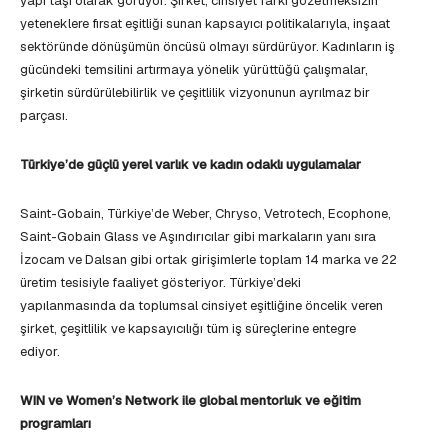
yapı taşı olarak görüyor. Şirket, cinsiyet farkı gözetmeksizin
yeteneklere fırsat eşitliği sunan kapsayıcı politikalarıyla, inşaat
sektöründe dönüşümün öncüsü olmayı sürdürüyor. Kadınların iş
gücündeki temsilini artırmaya yönelik yürüttüğü çalışmalar,
şirketin sürdürülebilirlik ve çeşitlilik vizyonunun ayrılmaz bir
parçası.
Türkiye’de güçlü yerel varlık ve kadın odaklı uygulamalar
Saint-Gobain, Türkiye’de Weber, Chryso, Vetrotech, Ecophone,
Saint-Gobain Glass ve Aşındırıcılar gibi markaların yanı sıra
İzocam ve Dalsan gibi ortak girişimlerle toplam 14 marka ve 22
üretim tesisiyle faaliyet gösteriyor. Türkiye’deki
yapılanmasında da toplumsal cinsiyet eşitliğine öncelik veren
şirket, çeşitlilik ve kapsayıcılığı tüm iş süreçlerine entegre
ediyor.
WIN ve Women’s Network ile global mentorluk ve eğitim
programları