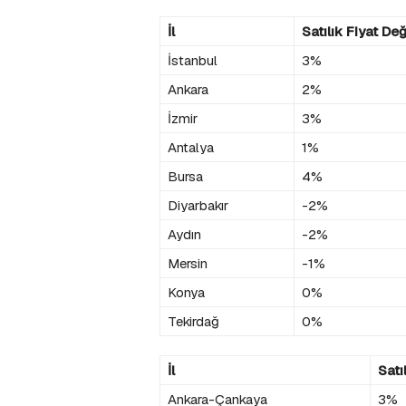
İl
Satılık Fiyat Değ
İstanbul
3%
Ankara
2%
İzmir
3%
Antalya
1%
Bursa
4%
Diyarbakır
-2%
Aydın
-2%
Mersin
-1%
Konya
0%
Tekirdağ
0%
İl
Satı
Ankara-Çankaya
3%