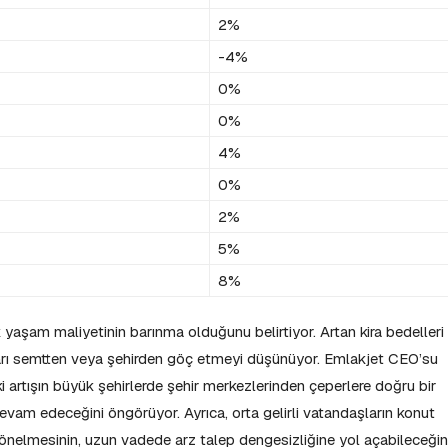
2%
-4%
0%
0%
4%
0%
2%
5%
8%
k yaşam maliyetinin barınma olduğunu belirtiyor. Artan kira bedelleri
ları semtten veya şehirden göç etmeyi düşünüyor. Emlakjet CEO’su
aki artışın büyük şehirlerde şehir merkezlerinden çeperlere doğru bir
devam edeceğini öngörüyor. Ayrıca, orta gelirli vatandaşların konut
nelmesinin, uzun vadede arz talep dengesizliğine yol açabileceğin