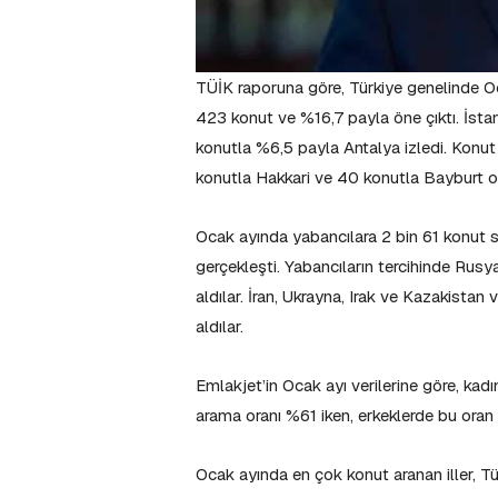
TÜİK raporuna göre, Türkiye genelinde Oc
423 konut ve %16,7 payla öne çıktı. İsta
konutla %6,5 payla Antalya izledi. Konut 
konutla Hakkari ve 40 konutla Bayburt o
Ocak ayında yabancılara 2 bin 61 konut sa
gerçekleşti. Yabancıların tercihinde Rus
aldılar. İran, Ukrayna, Irak ve Kazakistan
aldılar.
Emlakjet’in Ocak ayı verilerine göre, kad
arama oranı %61 iken, erkeklerde bu oran 
Ocak ayında en çok konut aranan iller, Tür