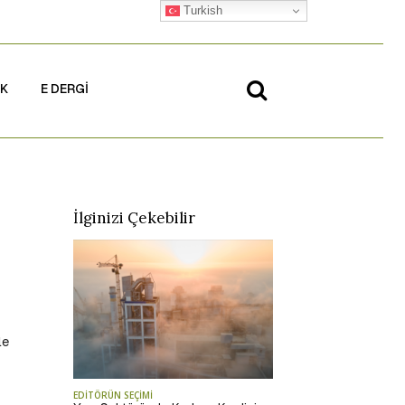
Turkish
İK
E DERGİ
İlginizi Çekebilir
le
EDİTÖRÜN SEÇİMİ