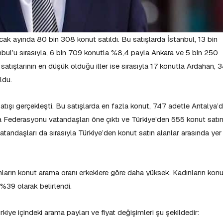
ak ayında 80 bin 308 konut satıldı. Bu satışlarda İstanbul, 13 bin
nbul’u sırasıyla, 6 bin 709 konutla %8,4 payla Ankara ve 5 bin 250
satışlarının en düşük olduğu iller ise sırasıyla 17 konutla Ardahan, 
ldu.
tışı gerçekleşti. Bu satışlarda en fazla konut, 747 adetle Antalya’
ya Federasyonu vatandaşları öne çıktı ve Türkiye’den 555 konut satı
 vatandaşları da sırasıyla Türkiye’den konut satın alanlar arasında yer
ınların konut arama oranı erkeklere göre daha yüksek. Kadınların kon
%39 olarak belirlendi.
kiye içindeki arama payları ve fiyat değişimleri şu şekildedir: