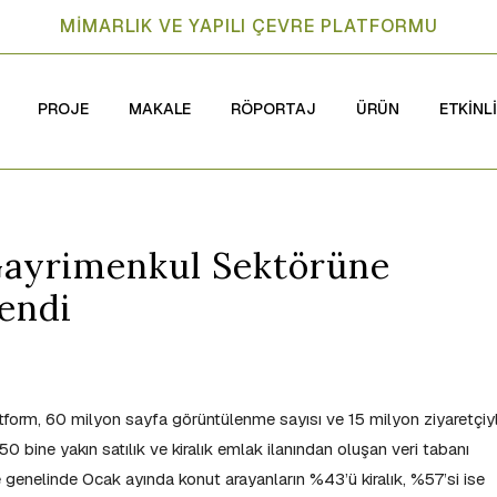
MİMARLIK VE YAPILI ÇEVRE PLATFORMU
PROJE
MAKALE
RÖPORTAJ
ÜRÜN
ETKİNL
Gayrimenkul Sektörüne
lendi
latform, 60 milyon sayfa görüntülenme sayısı ve 15 milyon ziyaretçiy
ine yakın satılık ve kiralık emlak ilanından oluşan veri tabanı
e genelinde Ocak ayında konut arayanların %43’ü kiralık, %57’si ise