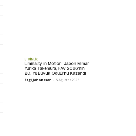
ETKİNLİK
Liminality in Motion: Japon Mimar
Yurika Takemura, FAV 2026’nın
20. Yıl Büyük Ödülü’nü Kazandı
Ezgi Johansson
-
5 Ağustos 2026