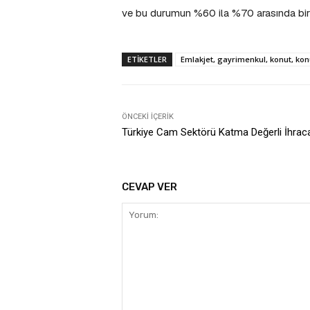
ve bu durumun %60 ila %70 arasında bir fi
ETIKETLER
Emlakjet, gayrimenkul, konut, konut
ÖNCEKI İÇERIK
Türkiye Cam Sektörü Katma Değerli İhrac
CEVAP VER