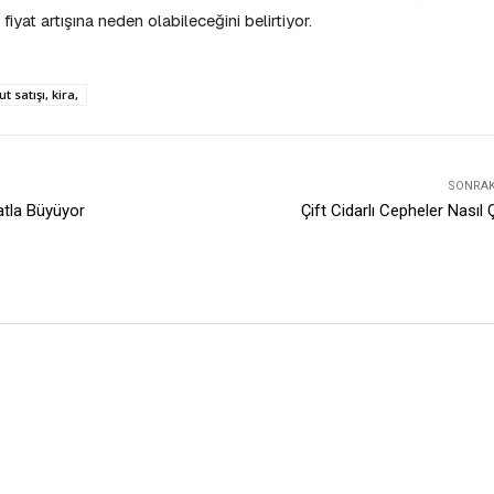
yat artışına neden olabileceğini belirtiyor.
 satışı, kira,
SONRAKI
atla Büyüyor
Çift Cidarlı Cepheler Nasıl Ç