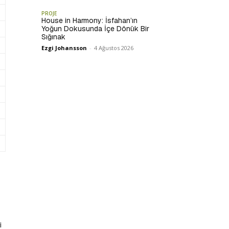
PROJE
House in Harmony: İsfahan’ın
Yoğun Dokusunda İçe Dönük Bir
Sığınak
Ezgi Johansson
-
4 Ağustos 2026
i