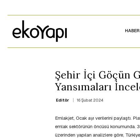
HABER
Şehir İçi Göçün 
Yansımaları İnce
16 Şubat 2024
Editör
Emlakjet, Ocak ayı verilerini paylaştı. P
emlak sektörünün öncüsü konumunda. 350 b
üzerinden yapılan analizlere göre, Türkiy