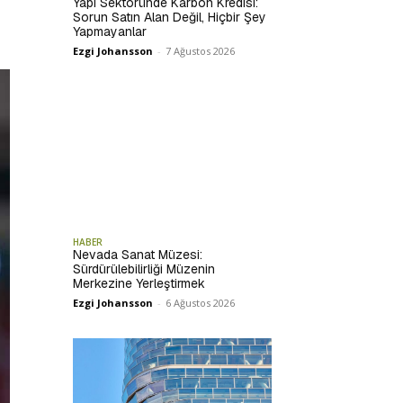
Yapı Sektöründe Karbon Kredisi:
Sorun Satın Alan Değil, Hiçbir Şey
Yapmayanlar
Ezgi Johansson
-
7 Ağustos 2026
HABER
Nevada Sanat Müzesi:
Sürdürülebilirliği Müzenin
Merkezine Yerleştirmek
Ezgi Johansson
-
6 Ağustos 2026