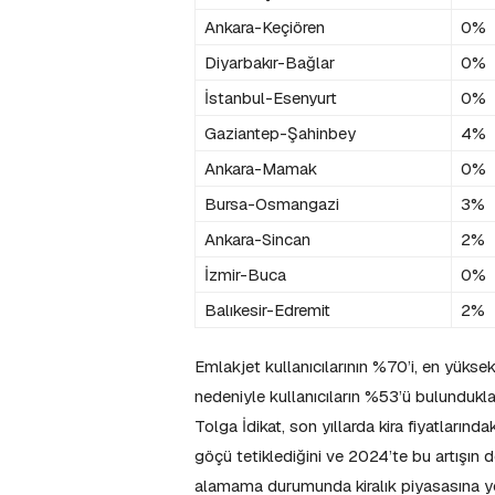
Ankara-Keçiören
0%
Diyarbakır-Bağlar
0%
İstanbul-Esenyurt
0%
Gaziantep-Şahinbey
4%
Ankara-Mamak
0%
Bursa-Osmangazi
3%
Ankara-Sincan
2%
İzmir-Buca
0%
Balıkesir-Edremit
2%
Emlakjet kullanıcılarının %70’i, en yükse
nedeniyle kullanıcıların %53’ü bulunduk
Tolga İdikat, son yıllarda kira fiyatlarınd
göçü tetiklediğini ve 2024’te bu artışın 
alamama durumunda kiralık piyasasına yö