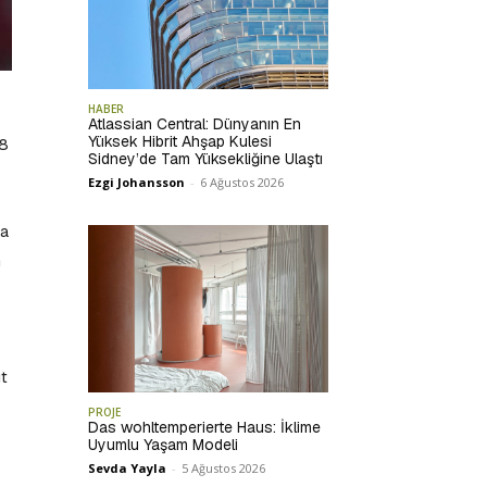
HABER
Atlassian Central: Dünyanın En
Yüksek Hibrit Ahşap Kulesi
38
Sidney’de Tam Yüksekliğine Ulaştı
Ezgi Johansson
-
6 Ağustos 2026
da
n
ut
PROJE
Das wohltemperierte Haus: İklime
Uyumlu Yaşam Modeli
Sevda Yayla
-
5 Ağustos 2026