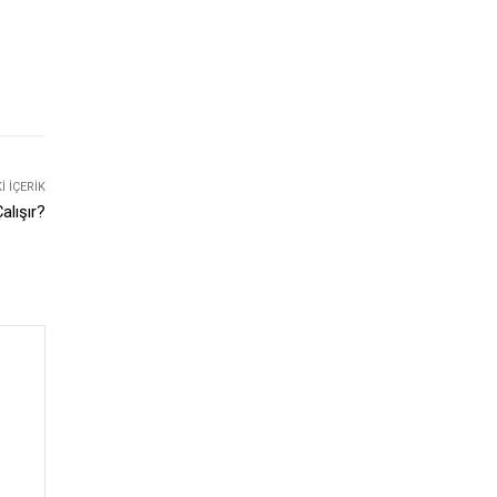
 İÇERIK
alışır?