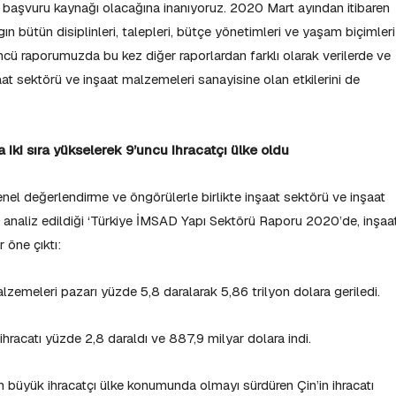
 başvuru kaynağı olacağına inanıyoruz. 2020 Mart ayından itibaren
gın bütün disiplinleri, talepleri, bütçe yönetimleri ve yaşam biçimleri
düncü raporumuzda bu kez diğer raporlardan farklı olarak verilerde ve
at sektörü ve inşaat malzemeleri sanayisine olan etkilerini de
 iki sıra yükselerek 9’uncu ihracatçı ülke oldu
el değerlendirme ve öngörülerle birlikte inşaat sektörü ve inşaat
 analiz edildiği ‘Türkiye İMSAD Yapı Sektörü Raporu 2020’de, inşaa
 öne çıktı:
malzemeleri pazarı yüzde 5,8 daralarak 5,86 trilyon dolara geriledi.
hracatı yüzde 2,8 daraldı ve 887,9 milyar dolara indi.
n büyük ihracatçı ülke konumunda olmayı sürdüren Çin’in ihracatı