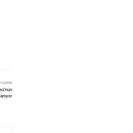
 İÇERIK
üsü’nün
lanıyor