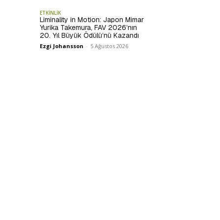
ETKİNLİK
Liminality in Motion: Japon Mimar
Yurika Takemura, FAV 2026’nın
20. Yıl Büyük Ödülü’nü Kazandı
Ezgi Johansson
-
5 Ağustos 2026