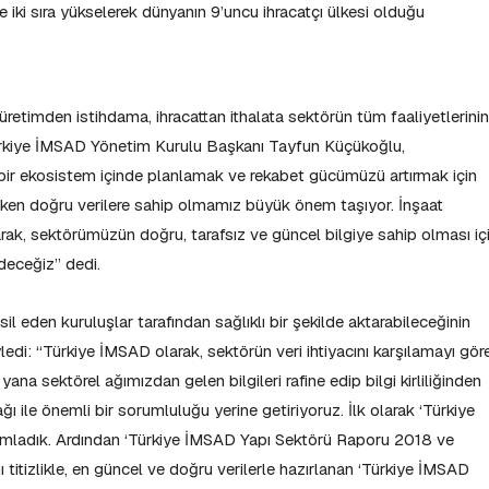
le iki sıra yükselerek dünyanın 9’uncu ihracatçı ülkesi olduğu
etimden istihdama, ihracattan ithalata sektörün tüm faaliyetlerinin
Türkiye İMSAD Yönetim Kurulu Başkanı Tayfun Küçükoğlu,
 bir ekosistem içinde planlamak ve rekabet gücümüzü artırmak için
rurken doğru verilere sahip olmamız büyük önem taşıyor. İnşaat
rak, sektörümüzün doğru, tarafsız ve güncel bilgiye sahip olması iç
deceğiz” dedi.
sil eden kuruluşlar tarafından sağlıklı bir şekilde aktarabileceğinin
ledi: “Türkiye İMSAD olarak, sektörün veri ihtiyacını karşılamayı gör
ana sektörel ağımızdan gelen bilgileri rafine edip bilgi kirliliğinden
ğı ile önemli bir sorumluluğu yerine getiriyoruz. İlk olarak ‘Türkiye
mladık. Ardından ‘Türkiye İMSAD Yapı Sektörü Raporu 2018 ve
itizlikle, en güncel ve doğru verilerle hazırlanan ‘Türkiye İMSAD