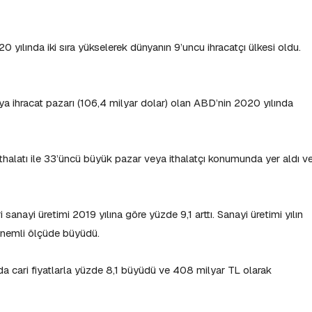
020 yılında iki sıra yükselerek dünyanın 9’uncu ihracatçı ülkesi oldu.
veya ihracat pazarı (106,4 milyar dolar) olan ABD’nin 2020 yılında
ithalatı ile 33’üncü büyük pazar veya ithalatçı konumunda yer aldı v
sanayi üretimi 2019 yılına göre yüzde 9,1 arttı. Sanayi üretimi yılın
le önemli ölçüde büyüdü.
da cari fiyatlarla yüzde 8,1 büyüdü ve 408 milyar TL olarak