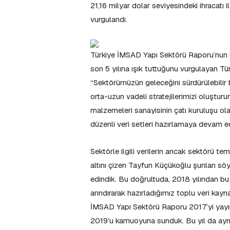
21,16 milyar dolar seviyesindeki ihracatı i
vurgulandı.
Türkiye İMSAD Yapı Sektörü Raporu’nun ür
son 5 yılına ışık tuttuğunu vurgulayan 
“Sektörümüzün geleceğini sürdürülebilir
orta-uzun vadeli stratejilerimizi oluştu
malzemeleri sanayisinin çatı kuruluşu ola
düzenli veri setleri hazırlamaya devam e
Sektörle ilgili verilerin ancak sektörü tem
altını çizen Tayfun Küçükoğlu şunları söy
edindik. Bu doğrultuda, 2018 yılından bu y
arındırarak hazırladığımız toplu veri kayna
İMSAD Yapı Sektörü Raporu 2017’yi yayı
2019’u kamuoyuna sunduk. Bu yıl da aynı t