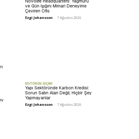
Novolife Headquarters: Yağmuru
ve Gün Işığını Mimari Deneyime
Çeviren Ofis
Ezgi Johansson
-
7 Ağustos 2026
in
EDİTÖRÜN SEÇİMİ
Yapı Sektöründe Karbon Kredisi:
Sorun Satın Alan Değil, Hiçbir Şey
Yapmayanlar
ev
Ezgi Johansson
-
7 Ağustos 2026