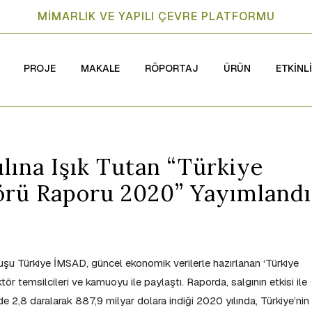
MİMARLIK VE YAPILI ÇEVRE PLATFORMU
PROJE
MAKALE
RÖPORTAJ
ÜRÜN
ETKİNL
lına Işık Tutan “Türkiye
örü Raporu 2020” Yayımlandı
luşu Türkiye İMSAD, güncel ekonomik verilerle hazırlanan ‘Türkiye
 temsilcileri ve kamuoyu ile paylaştı. Raporda, salgının etkisi ile
e 2,8 daralarak 887,9 milyar dolara indiği 2020 yılında, Türkiye’nin