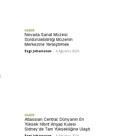
HABER
Nevada Sanat Müzesi:
Sürdürülebilirliği Müzenin
Merkezine Yerleştirmek
Ezgi Johansson
-
6 Ağustos 2026
t
HABER
Atlassian Central: Dünyanın En
Yüksek Hibrit Ahşap Kulesi
Sidney’de Tam Yüksekliğine Ulaştı
Ezgi Johansson
-
6 Ağustos 2026