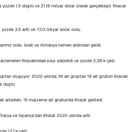
a yüzde 1,5 düştü ve 21,16 milyar dolar olarak gerçekleşti. İhracat
 yüzde 3,5 arttı ve 7,03 milyar dolar oldu.
rımız oldu. İsrail ve Almanya hemen ardından geldi.
alzemeleri ihracatındaki payı yükseldi ve yüzde 2,38’e çıktı.
gruptan oluşuyor. 2020 yılında 36 alt gruptan 19 alt grubun ihracatı
t düştü.
latı artarken, 15 malzeme alt grubunda ithalat geriledi.
 İtalya ve İspanya’dan ithalat 2020 yılında arttı.
de 12,1’e çıktı.