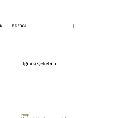
İK
E DERGİ
İlginizi Çekebilir
PROJE