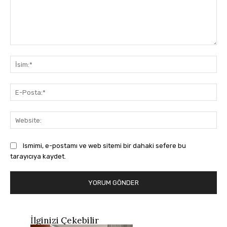
Yorum:
İsi
E-
Pos
Web
Ismimi, e-postamı ve web sitemi bir dahaki sefere bu
tarayıcıya kaydet.
İlginizi Çekebilir