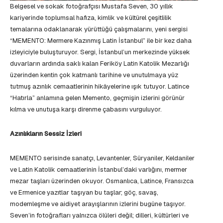
Belgesel ve sokak fotoğrafçısı Mustafa Seven, 30 yıllık
kariyerinde toplumsal hafıza, kimlik ve kültürel çeşitlilik
temalarına odaklanarak yürüttüğü çalışmalarını, yeni sergisi
“MEMENTO: Mermere Kazınmış Latin İstanbul” ile bir kez daha
izleyiciyle buluşturuyor. Sergi, İstanbul’un merkezinde yüksek
duvarların ardında saklı kalan Feriköy Latin Katolik Mezarlığı
üzerinden kentin çok katmanlı tarihine ve unutulmaya yüz
tutmuş azınlık cemaatlerinin hikâyelerine ışık tutuyor. Latince
“Hatırla” anlamına gelen Memento, geçmişin izlerini görünür
kılma ve unutuşa karşı direnme çabasını vurguluyor.
Azınlıkların Sessiz İzleri
MEMENTO serisinde sanatçı, Levantenler, Süryaniler, Keldaniler
ve Latin Katolik cemaatlerinin İstanbul’daki varlığını, mermer
mezar taşları üzerinden okuyor. Osmanlıca, Latince, Fransızca
ve Ermenice yazıtlar taşıyan bu taşlar; göç, savaş,
modernleşme ve aidiyet arayışlarının izlerini bugüne taşıyor.
Seven’in fotoğrafları yalnızca ölüleri değil; dilleri, kültürleri ve