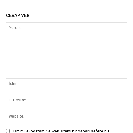
CEVAP VER
Yorum:
İsi
E-
Pos
Web
Ismimi, e-postamı ve web sitemi bir dahaki sefere bu