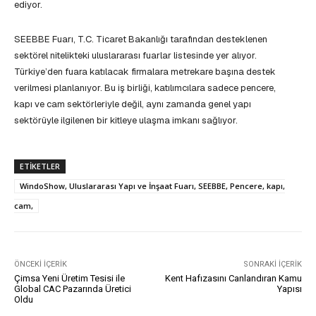
ediyor.
SEEBBE Fuarı, T.C. Ticaret Bakanlığı tarafından desteklenen
sektörel nitelikteki uluslararası fuarlar listesinde yer alıyor.
Türkiye’den fuara katılacak firmalara metrekare başına destek
verilmesi planlanıyor. Bu iş birliği, katılımcılara sadece pencere,
kapı ve cam sektörleriyle değil, aynı zamanda genel yapı
sektörüyle ilgilenen bir kitleye ulaşma imkanı sağlıyor.
ETIKETLER
WindoShow, Uluslararası Yapı ve İnşaat Fuarı, SEEBBE, Pencere, kapı,
cam,
ÖNCEKI İÇERIK
SONRAKI İÇERIK
Çimsa Yeni Üretim Tesisi ile
Kent Hafızasını Canlandıran Kamu
Global CAC Pazarında Üretici
Yapısı
Oldu