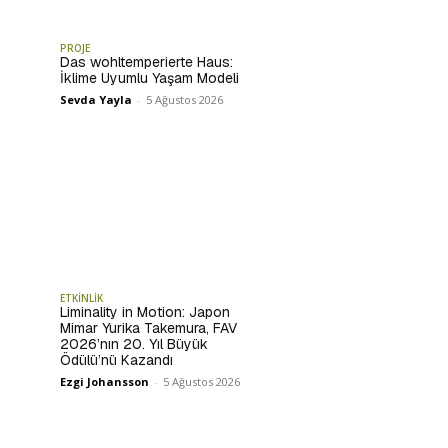
PROJE
Das wohltemperierte Haus:
İklime Uyumlu Yaşam Modeli
Sevda Yayla
-
5 Ağustos 2026
ETKİNLİK
Liminality in Motion: Japon
Mimar Yurika Takemura, FAV
2026’nın 20. Yıl Büyük
Ödülü’nü Kazandı
Ezgi Johansson
-
5 Ağustos 2026