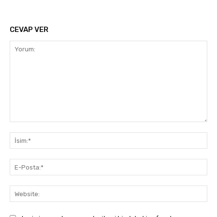
CEVAP VER
Yorum:
İsi
E-
Pos
Web