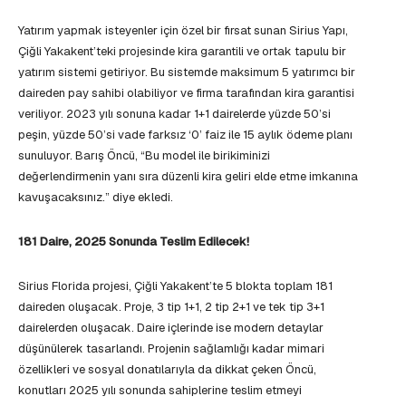
Yatırım yapmak isteyenler için özel bir fırsat sunan Sirius Yapı,
Çiğli Yakakent’teki projesinde kira garantili ve ortak tapulu bir
yatırım sistemi getiriyor. Bu sistemde maksimum 5 yatırımcı bir
daireden pay sahibi olabiliyor ve firma tarafından kira garantisi
veriliyor. 2023 yılı sonuna kadar 1+1 dairelerde yüzde 50’si
peşin, yüzde 50’si vade farksız ‘0’ faiz ile 15 aylık ödeme planı
sunuluyor. Barış Öncü, “Bu model ile birikiminizi
değerlendirmenin yanı sıra düzenli kira geliri elde etme imkanına
kavuşacaksınız.” diye ekledi.
181 Daire, 2025 Sonunda Teslim Edilecek!
Sirius Florida projesi, Çiğli Yakakent’te 5 blokta toplam 181
daireden oluşacak. Proje, 3 tip 1+1, 2 tip 2+1 ve tek tip 3+1
dairelerden oluşacak. Daire içlerinde ise modern detaylar
düşünülerek tasarlandı. Projenin sağlamlığı kadar mimari
özellikleri ve sosyal donatılarıyla da dikkat çeken Öncü,
konutları 2025 yılı sonunda sahiplerine teslim etmeyi