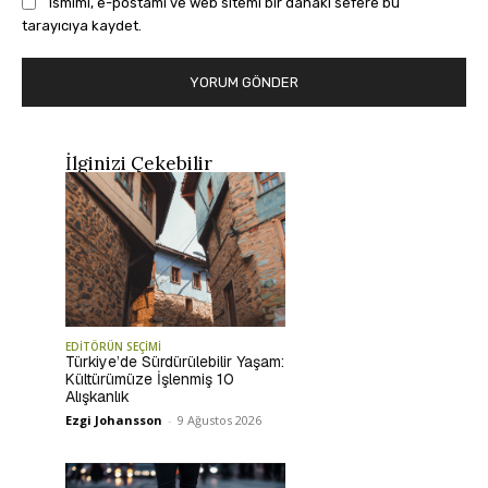
Ismimi, e-postamı ve web sitemi bir dahaki sefere bu
tarayıcıya kaydet.
İlginizi Çekebilir
EDİTÖRÜN SEÇİMİ
Türkiye’de Sürdürülebilir Yaşam:
Kültürümüze İşlenmiş 10
Alışkanlık
Ezgi Johansson
-
9 Ağustos 2026