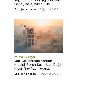
Yağmuru ve Gün Işığını Mimari
Deneyime Çeviren Ofis
Ezgi Johansson
-
7 Ağustos 2026
EDİTÖRÜN SEÇİMİ
Yapı Sektöründe Karbon
Kredisi: Sorun Satın Alan Değil,
Hiçbir Şey Yapmayanlar
Ezgi Johansson
-
7 Ağustos 2026