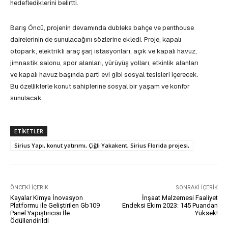
hedeflediklerini belirtti.
Barış Öncü, projenin devamında dubleks bahçe ve penthouse
dairelerinin de sunulacağını sözlerine ekledi. Proje, kapalı
otopark, elektrikli araç şarj istasyonları, açık ve kapalı havuz,
jimnastik salonu, spor alanları, yürüyüş yolları, etkinlik alanları
ve kapalı havuz başında parti evi gibi sosyal tesisleri içerecek.
Bu özelliklerle konut sahiplerine sosyal bir yaşam ve konfor
sunulacak.
ETIKETLER
Sirius Yapı, konut yatırımı, Çiğli Yakakent, Sirius Florida projesi,
ÖNCEKI İÇERIK
SONRAKI İÇERIK
Kayalar Kimya İnovasyon
İnşaat Malzemesi Faaliyet
Platformu ile Geliştirilen Gb109
Endeksi Ekim 2023: 145 Puandan
Panel Yapıştırıcısı İle
Yüksek!
Ödüllendirildi