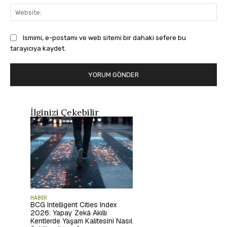
Web
Ismimi, e-postamı ve web sitemi bir dahaki sefere bu
tarayıcıya kaydet.
İlginizi Çekebilir
HABER
BCG Intelligent Cities Index
2026: Yapay Zekâ Akıllı
Kentlerde Yaşam Kalitesini Nasıl