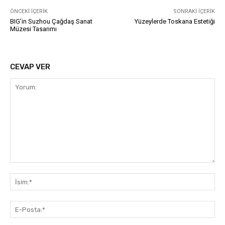
ÖNCEKI İÇERIK
SONRAKI İÇERIK
BIG’in Suzhou Çağdaş Sanat
Yüzeylerde Toskana Estetiği
Müzesi Tasarımı
CEVAP VER
Yorum:
İsi
E-
Pos