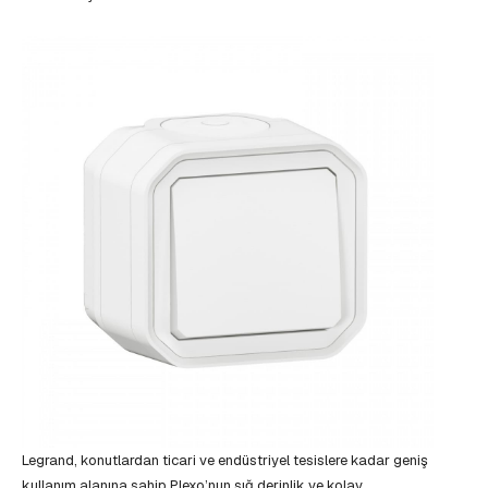
Legrand, konutlardan ticari ve endüstriyel tesislere kadar geniş
kullanım alanına sahip Plexo’nun sığ derinlik ve kolay