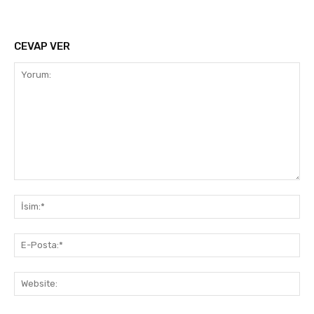
CEVAP VER
Yorum:
İsi
E-
Pos
Web