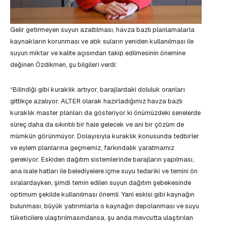
Gelir getirmeyen suyun azaltılması, havza bazlı planlamalarla
kaynakların korunması ve atık suların yeniden kullanılması ile
suyun miktar ve kalite açısından takip edilmesinin önemine
değinen Özdikmen, şu bilgileri verdi:
“Bilindiği gibi kuraklık artıyor, barajlardaki doluluk oranları
gittikçe azalıyor. ALTER olarak hazırladığımız havza bazlı
kuraklık master planları da gösteriyor ki önümüzdeki senelerde
süreç daha da sıkıntılı bir hale gelecek ve ani bir çözüm de
mümkün görünmüyor. Dolayısıyla kuraklık konusunda tedbirler
ve eylem planlarına geçmemiz, farkındalık yaratmamız
gerekiyor. Eskiden dağıtım sistemlerinde barajların yapılması,
ana isale hatları ile belediyelere içme suyu tedariki ve temini ön
sıralardayken, şimdi temin edilen suyun dağıtım şebekesinde
optimum şekilde kullanılması önemli. Yani eskisi gibi kaynağın
bulunması, büyük yatırımlarla o kaynağın depolanması ve suyu
tüketicilere ulaştırılmasındansa, şu anda mevcutta ulaştırılan