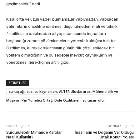
geçilmesidir.” dedi.
Kısa, orta ve uzun vadeli planlamalar yapılmadan, yapılacak
yatırımların önceliklendirilmesi düşünülmeden, mali ve teknik
fizibilitesine bakılmadan altyapı konusunda inşaatlara
başlandığı zaman çözümlemelerin yetersiz kaldığını belirten
Özdikmen, kuraklık sıkıntısının günübirlik çözülebilecek bir
yöntem olmadığının ve bu sebeple mevcut kaynakların iyi
yönetilmesi gerektiğinin altını çizdi.
ETIKETLER
su kaçağı, sus, su kaynakları, ALTER Uluslararası Mühendislik ve
Müşavirlik’in Yönetici Ortağı Dide Özdikmen, su tasarrufu,
ÖNCEKI İÇERIK
SONRAKI İÇERIK
Sürdürülebilir Mimaride Karolar
İnsanların ve Doğanın Var Olduğu
Nasıl Kullanılır?
Ortak Konut Projesi