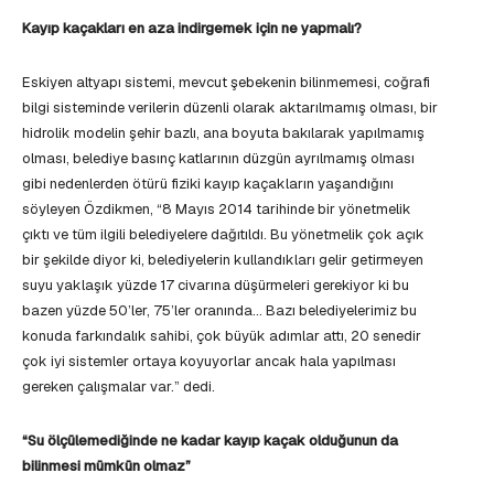
Kayıp kaçakları en aza indirgemek için ne yapmalı?
Eskiyen altyapı sistemi, mevcut şebekenin bilinmemesi, coğrafi
bilgi sisteminde verilerin düzenli olarak aktarılmamış olması, bir
hidrolik modelin şehir bazlı, ana boyuta bakılarak yapılmamış
olması, belediye basınç katlarının düzgün ayrılmamış olması
gibi nedenlerden ötürü fiziki kayıp kaçakların yaşandığını
söyleyen Özdikmen, “8 Mayıs 2014 tarihinde bir yönetmelik
çıktı ve tüm ilgili belediyelere dağıtıldı. Bu yönetmelik çok açık
bir şekilde diyor ki, belediyelerin kullandıkları gelir getirmeyen
suyu yaklaşık yüzde 17 civarına düşürmeleri gerekiyor ki bu
bazen yüzde 50’ler, 75’ler oranında… Bazı belediyelerimiz bu
konuda farkındalık sahibi, çok büyük adımlar attı, 20 senedir
çok iyi sistemler ortaya koyuyorlar ancak hala yapılması
gereken çalışmalar var.” dedi.
“Su ölçülemediğinde ne kadar kayıp kaçak olduğunun da
bilinmesi mümkün olmaz”