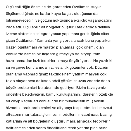
Ölçülebilirliğin önemine de işaret eden Özdikmen, suyun
ölçülemediğinde ne kadar kayıp kaçak olduğunun da
bilinemeyeceğini ve çözüm noktasında eksiklik yaşanacağını
ifade etti. Ölçülebilir alt bölgeler oluşturularak scada denilen
izleme sistemine entegrasyonun yapılması gerektiğinin altını
çizen Özdikmen, “Zamanla yarışıyoruz ancak bunu yaparken
bazen planlaması ve master planlaması çok önemli olan
konularda hemen bir inşaata girmeyi ya da altyapı tam
hazırlanmadan hızlı tedbirler almayı öngörüyoruz. Ne yazık ki
su ve çevre konularında hızlı ve anlık çözümler yok. Düzgün
planlama yapmadığımız takdirde hem yatırım maliyeti çok
fazla oluyor hem de kısa vadeli çözümler uzun vadede daha
büyük problemleri beraberinde getiriyor. Bizim tavsiyemiz
öncelikle belediyelerin, kamu kuruluşlarının, idarelerin özellikle
su kayıp kaçakları konusunda bir mühendislik müşavirlik
hizmeti alarak problemleri ve altyapıyı tespit etmeleri, mevcut
altyapının haritalara işlenmesi, modellerinin yapılması, basınç
katlarının ve alt bölgelerin oluşturulması, alınacak tedbirlerin
belirlenmesinden sonra önceliklendirerek yatırım planlarına