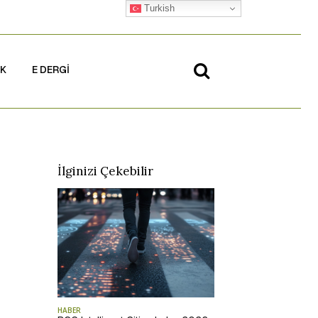
Turkish
İK
E DERGİ
İlginizi Çekebilir
HABER