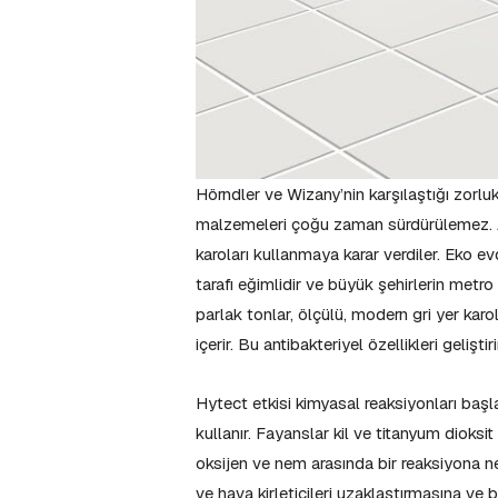
Hörndler ve Wizany’nin karşılaştığı zorlu
malzemeleri çoğu zaman sürdürülemez. A
karoları kullanmaya karar verdiler. Eko ev
tarafı eğimlidir ve büyük şehirlerin met
parlak tonlar, ölçülü, modern gri yer kar
içerir. Bu antibakteriyel özellikleri gelişti
Hytect etkisi kimyasal reaksiyonları başl
kullanır. Fayanslar kil ve titanyum dioksit 
oksijen ve nem arasında bir reaksiyona ned
ve hava kirleticileri uzaklaştırmasına ve