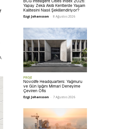
BCG Intelligent Cities Index 2026:
Yapay Zekâ Akıllı Kentlerde Yaşam
Kalitesini Nasıl Şekillendiriyor?
f
Ezgi Johansson
-
8 Ağustos 2026
.
n,
PROJE
Novolife Headquarters: Yağmuru
ve Gün Işığını Mimari Deneyime
Çeviren Ofis
Ezgi Johansson
-
7 Ağustos 2026