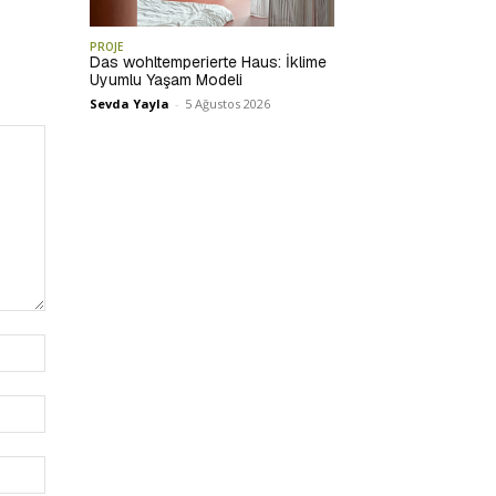
PROJE
Das wohltemperierte Haus: İklime
Uyumlu Yaşam Modeli
Sevda Yayla
-
5 Ağustos 2026
İsim:*
E-
Posta:*
Website: