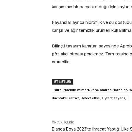
karışımının bir parçası olduğu için kaybo
Fayanslar ayrıca hidrofilik ve su dostudur.
karışır ve ağır temizlik ürünleri kullanılmad
Bilinçli tasarım kararları sayesinde Agro
göz alıcı olması gerekmez. Tam tersine çev
artırabilir.
ETIKETLER
sürdürülebilir mimari, karo, Andrea Hörndler, H
Buchtal's District, Hytect etkisi, Hytect, fayans,
ÖNCEKI İÇERIK
Bianca Boya 2023’te İhracat Yaptığı Ülke S