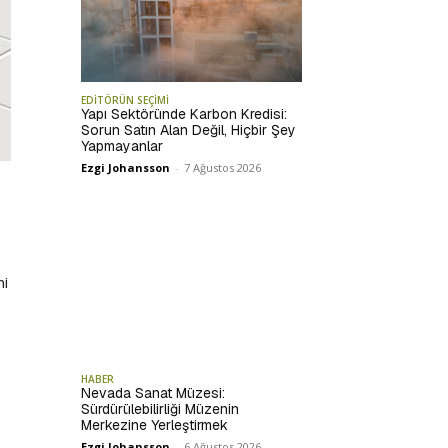
EDİTÖRÜN SEÇİMİ
Yapı Sektöründe Karbon Kredisi:
Sorun Satın Alan Değil, Hiçbir Şey
Yapmayanlar
Ezgi Johansson
-
7 Ağustos 2026
ni
HABER
Nevada Sanat Müzesi:
Sürdürülebilirliği Müzenin
Merkezine Yerleştirmek
Ezgi Johansson
-
6 Ağustos 2026