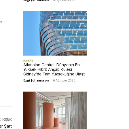
e
HABER
Atlassian Central: Dünyanın En
Yüksek Hibrit Ahşap Kulesi
Sidney’de Tam Yüksekliğine Ulaştı
Ezgi Johansson
-
6 Ağustos 2026
 İÇERIK
er Şart