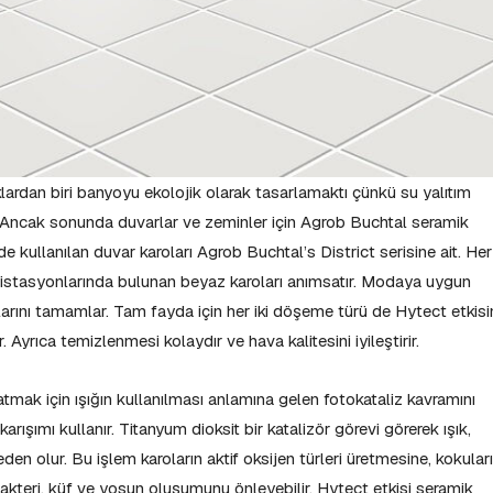
klardan biri banyoyu ekolojik olarak tasarlamaktı çünkü su yalıtım
ncak sonunda duvarlar ve zeminler için Agrob Buchtal seramik
de kullanılan duvar karoları Agrob Buchtal’s District serisine ait. Her
ro istasyonlarında bulunan beyaz karoları anımsatır. Modaya uygun
olarını tamamlar. Tam fayda için her iki döşeme türü de Hytect etkisi
rir. Ayrıca temizlenmesi kolaydır ve hava kalitesini iyileştirir.
atmak için ışığın kullanılması anlamına gelen fotokataliz kavramını
karışımı kullanır. Titanyum dioksit bir katalizör görevi görerek ışık,
en olur. Bu işlem karoların aktif oksijen türleri üretmesine, kokuları
 bakteri, küf ve yosun oluşumunu önleyebilir. Hytect etkisi seramik