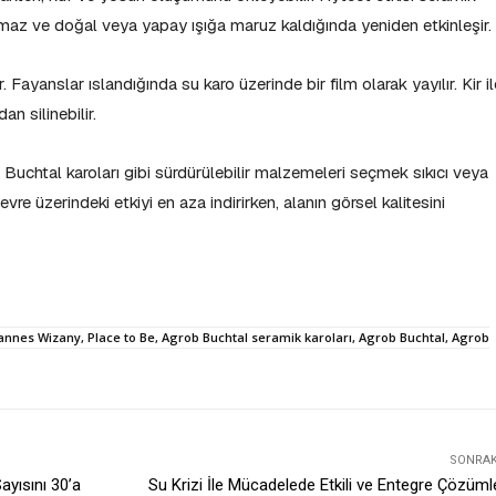
lmaz ve doğal veya yapay ışığa maruz kaldığında yeniden etkinleşir.
 Fayanslar ıslandığında su karo üzerinde bir film olarak yayılır. Kir il
an silinebilir.
b Buchtal karoları gibi sürdürülebilir malzemeleri seçmek sıkıcı veya
re üzerindeki etkiyi en aza indirirken, alanın görsel kalitesini
annes Wizany, Place to Be, Agrob Buchtal seramik karoları, Agrob Buchtal, Agrob
SONRAKI
ayısını 30’a
Su Krizi İle Mücadelede Etkili ve Entegre Çözüml