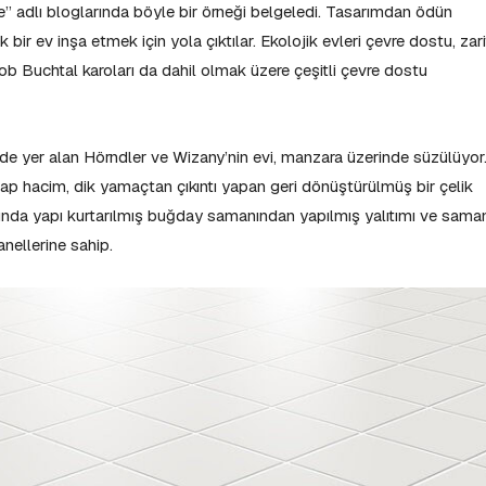
” adlı bloglarında böyle bir örneği belgeledi. Tasarımdan ödün
ir ev inşa etmek için yola çıktılar. Ekolojik evleri çevre dostu, zari
rob Buchtal karoları da dahil olmak üzere çeşitli çevre dostu
ede yer alan Hörndler ve Wizany’nin evi, manzara üzerinde süzülüyor
hşap hacim, dik yamaçtan çıkıntı yapan geri dönüştürülmüş bir çelik
ğında yapı kurtarılmış buğday samanından yapılmış yalıtımı ve sama
panellerine sahip.