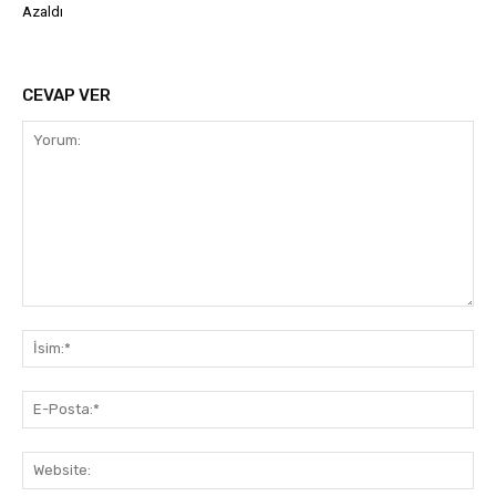
Azaldı
CEVAP VER
Yorum:
İsi
E-
Pos
Web