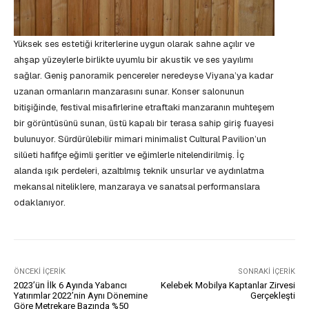
Yüksek ses estetiği kriterlerine uygun olarak sahne açılır ve
ahşap yüzeylerle birlikte uyumlu bir akustik ve ses yayılımı
sağlar. Geniş panoramik pencereler neredeyse Viyana’ya kadar
uzanan ormanların manzarasını sunar. Konser salonunun
bitişiğinde, festival misafirlerine etraftaki manzaranın muhteşem
bir görüntüsünü sunan, üstü kapalı bir terasa sahip giriş fuayesi
bulunuyor. Sürdürülebilir mimari minimalist Cultural Pavilion’un
silüeti hafifçe eğimli şeritler ve eğimlerle nitelendirilmiş. İç
alanda ışık perdeleri, azaltılmış teknik unsurlar ve aydınlatma
mekansal niteliklere, manzaraya ve sanatsal performanslara
odaklanıyor.
ÖNCEKI İÇERIK
SONRAKI İÇERIK
2023’ün İlk 6 Ayında Yabancı
Kelebek Mobilya Kaptanlar Zirvesi
Yatırımlar 2022’nin Aynı Dönemine
Gerçekleşti
Göre Metrekare Bazında %50