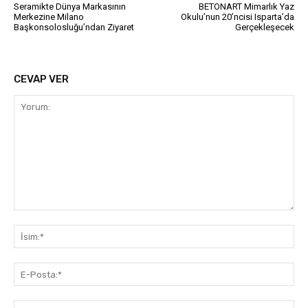
Seramikte Dünya Markasının
BETONART Mimarlık Yaz
Merkezine Milano
Okulu’nun 20’ncisi Isparta’da
Başkonsolosluğu’ndan Ziyaret
Gerçekleşecek
CEVAP VER
Yorum:
İsi
E-
Pos
Web