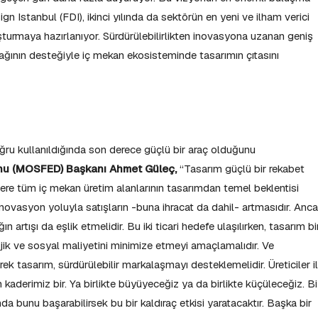
gn Istanbul (FDI), ikinci yılında da sektörün en yeni ve ilham verici
uşturmaya hazırlanıyor. Sürdürülebilirlikten inovasyona uzanan geniş
ş ağının desteğiyle iç mekan ekosisteminde tasarımın çıtasını
ru kullanıldığında son derece güçlü bir araç olduğunu
nu (MOSFED) Başkanı Ahmet Güleç,
“Tasarım güçlü bir rekabet
ere tüm iç mekan üretim alanlarının tasarımdan temel beklentisi
e inovasyon yoluyla satışların -buna ihracat da dahil- artmasıdır. Anc
ğın artışı da eşlik etmelidir. Bu iki ticari hedefe ulaşılırken, tasarım bi
ojik ve sosyal maliyetini minimize etmeyi amaçlamalıdır. Ve
rek tasarım, sürdürülebilir markalaşmayı desteklemelidir. Üreticiler i
kaderimiz bir. Ya birlikte büyüyeceğiz ya da birlikte küçüleceğiz. B
a bunu başarabilirsek bu bir kaldıraç etkisi yaratacaktır. Başka bir