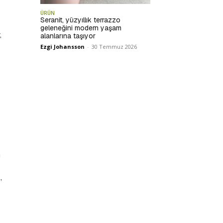
ÜRÜN
Seranit, yüzyıllık terrazzo
geleneğini modern yaşam
,
alanlarına taşıyor
Ezgi Johansson
-
30 Temmuz 2026
n
”