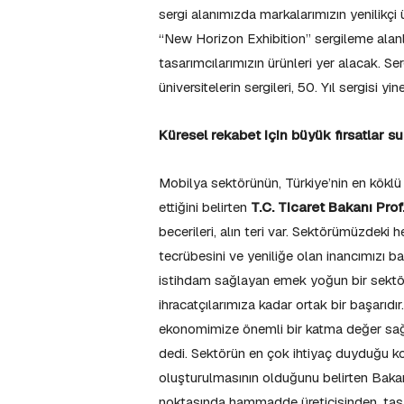
sergi alanımızda markalarımızın yenilikçi 
“New Horizon Exhibition” sergileme alanlar
tasarımcılarımızın ürünleri yer alacak. Serg
üniversitelerin sergileri, 50. Yıl sergisi yi
Küresel rekabet için büyük fırsatlar s
Mobilya sektörünün, Türkiye’nin en köklü
ettiğini belirten
T.C. Ticaret Bakanı Prof
becerileri, alın teri var. Sektörümüzdeki h
tecrübesini ve yeniliğe olan inancımızı b
istihdam sağlayan emek yoğun bir sektör
ihracatçılarımıza kadar ortak bir başarıd
ekonomimize önemli bir katma değer sağ
dedi. Sektörün en çok ihtiyaç duyduğu ko
oluşturulmasının olduğunu belirten Bakan
noktasında hammadde üreticisinden, tas