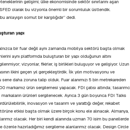
teneklerinin gelişimi, ülke ekonomisinde sektör sınırlarını aşan
 MOSFED olarak bu vizyonla önemli bir sorumluluk üstlendik.
bu anlayışın somut bir karşılığıdır” dedi.
uluşturan yapı
yalnızca bir fuar değil aynı zamanda mobilya sektörü başta olmak
erini aynı platformda buluşturan bir yapı olduğunun altını
lenmiyor; vizyonlar, fikirler, iş birlikleri buluşuyor ve gelişiyor. Uzun
sının ilkini geçen yıl gerçekleştirdik. İlk yılın motivasyonu ve
 bu sene daha zoruna talip olduk. Fuar alanımızı 5 bin metrekareden
100 markamız ürün sergilemesi yapacak. FDI çatısı altında; tasarımc
ren markaların ürünleri sergilenecek. Ayrıca 3 gün boyunca FDI Talks
ürülebilirlik, inovasyon ve tasarım ve yarattığı değer, rekabet
ktörüne etkisi başta olmak üzere birçok konu ele alınacak. Almanya,
larımız olacak. Her biri kendi alanında uzman 70 isim bu panellerde
özenle hazırladığımız sergileme alanlarımız olacak. Design Circle