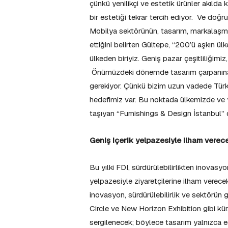
çünkü yenilikçi ve estetik ürünler akılda k
bir estetiği tekrar tercih ediyor. Ve doğr
Mobilya sektörünün, tasarım, markalaşm
ettiğini belirten Gültepe, “200’ü aşkın ül
ülkeden biriyiz. Geniş pazar çeşitliliğimiz,
Önümüzdeki dönemde tasarım çarpanına d
gerekiyor. Çünkü bizim uzun vadede Türkiye
hedefimiz var. Bu noktada ülkemizde ve y
taşıyan “Furnishings & Design İstanbul”
Geniş içerik yelpazesiyle ilham verec
Bu yılki FDI, sürdürülebilirlikten inovas
yelpazesiyle ziyaretçilerine ilham verec
inovasyon, sürdürülebilirlik ve sektörün
Circle ve New Horizon Exhibition gibi kürat
sergilenecek; böylece tasarım yalnızca e