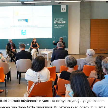
ttaki istikrarlı büyümesinin yanı sıra ortaya koyduğu güçlü tasarım
er geçen gün daha fazla duyuruyor. Bu vizyonun en önemli buluşma