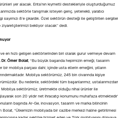
ürünleri yer alacak. Enta’nın kıymetli destekleriyle oluşturduğumuz
ımızda sektörle tanışmak isteyen genç, yetenekli, yaratıcı
i sayımızı 8’e çıkardık. Özel sektörün desteği ile geliştirilen sergiler
ne ziyaretçilerimizi bekliyor olacak” dedi.
unuyor
 ve en hızlı gelişen sektörlerinden biri olarak gurur vermeye devam
. Dr. Ömer Bolat
, “Bu büyük başarıda hepimizin emeği, tasarım
er bir mobilya parçası dahi; içinde usta ellerin emeğini, yılların
arındırmaktadır. Mobilya sektörümüz, 245 bin civarında kişiye
ümüzdür. Bu nedenle, sektördeki tüm başarılarımız, ustalarımızda
ır. Mobilya sektörümüz, üretmekte olduğu nihai ürünler ile
layarak son 20 yıldır net ihracatçı konumunu muhafaza etmektedir
nuların başında Ar-Ge, inovasyon, tasarım ve marka bilincinin
 Bolat, “Ülkemizin mobilyada bir cazibe merkezi haline getirilmesi
arımcısına kadar sektöre hizmet eden ve Türk mobilyasını dünyaya