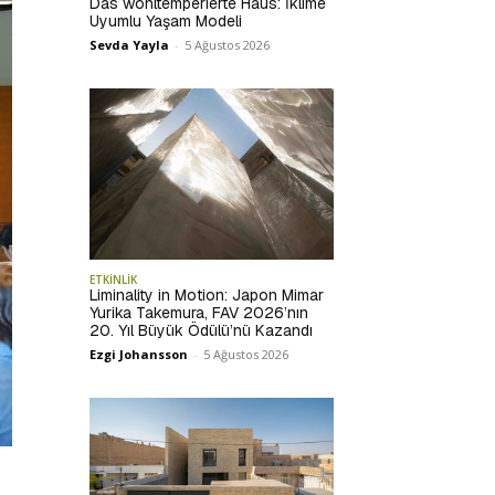
Das wohltemperierte Haus: İklime
Uyumlu Yaşam Modeli
Sevda Yayla
-
5 Ağustos 2026
ETKİNLİK
Liminality in Motion: Japon Mimar
Yurika Takemura, FAV 2026’nın
20. Yıl Büyük Ödülü’nü Kazandı
Ezgi Johansson
-
5 Ağustos 2026