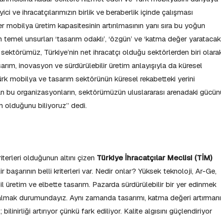
ci ve ihracatçılarımızın birlik ve beraberlik içinde çalışması
 mobilya üretim kapasitesinin artırılmasının yanı sıra bu yoğun
temel unsurları ‘tasarım odaklı’, ‘özgün’ ve ‘katma değer yaratacak
a sektörümüz, Türkiye’nin net ihracatçı olduğu sektörlerden biri olara
rım, inovasyon ve sürdürülebilir üretim anlayışıyla da küresel
rk mobilya ve tasarım sektörünün küresel rekabetteki yerini
an bu organizasyonların, sektörümüzün uluslararası arenadaki gücün
m olduğunu biliyoruz” dedi.
riterleri olduğunun altını çizen
Türkiye İhracatçılar Meclisi (TİM)
r başarının belli kriterleri var. Nedir onlar? Yüksek teknoloji, Ar-Ge,
l üretim ve elbette tasarım. Pazarda sürdürülebilir bir yer edinmek
e almak durumundayız. Aynı zamanda tasarımı, katma değeri artırman
bilinirliği artırıyor çünkü fark ediliyor. Kalite algısını güçlendiriyor