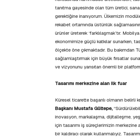
tanıtma gayesinde olan tüm üretici, sanayi
gerektiğine inanıyorum. Ülkemizin modüler
rekabet ortamında üstünlük sağlamasının 
ürünler üreterek ‘farklılaşmak’tır. Mobily
ekonomimize güçlü katkılar sunarken, tasa
ölçekte öne çıkmaktadır. Bu bakımdan Tü
sağlamlaştırmak için büyük fırsatlar sun
ve vizyonunu yansıtan önemli bir platfor
Tasarımı merkezine alan ilk fuar
Küresel ticarette başarılı olmanın belirli k
Başkanı Mustafa Gültepe,
“Sürdürülebili
inovasyon, markalaşma, dijitalleşme, yeşi
için tasarımı iş süreçlerimizin merkezin
bir kaldıracı olarak kullanmalıyız. Tasarım; 