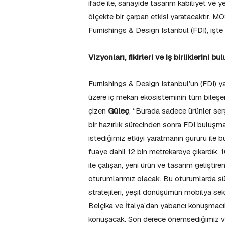
ifade ile, sanayide tasarım kabiliyet ve ye
ölçekte bir çarpan etkisi yaratacaktır.
Furnishings & Design Istanbul (FDI), işte 
Vizyonları, fikirleri ve iş birliklerini b
Furnishings & Design Istanbul’un (FDI) 
üzere iç mekan ekosisteminin tüm bileşenl
çizen
Güleç
, “Burada sadece ürünler sergi
bir hazırlık sürecinden sonra FDI buluşma
istediğimiz etkiyi yaratmanın gururu ile
fuaye dahil 12 bin metrekareye çıkardık. 
ile çalışan, yeni ürün ve tasarım gelişti
oturumlarımız olacak. Bu oturumlarda sürd
stratejileri, yeşil dönüşümün mobilya se
Belçika ve İtalya’dan yabancı konuşmacı
konuşacak. Son derece önemsediğimiz ve 