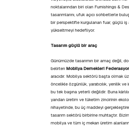
noktalarından biri olan Furnishings & Desi
tasarımlarını, ufuk açıcı sohbetlerle bul
bir perspektifle kurgulanan fuar, güçlü i
yükseltmeyi hedefliyor.
Tasarım güçlü bir araç
Günümüzde tasarımın bir amaç değil, doğ
belirten
Mobilya Dernekleri Federasyo
aracıdır. Mobilya sektörü başta olmak üz
öncelikle özgünlük, yaratıcılık, yenilik v
bu tek başına yeterli değildir. Buna kârlılı
yandan üretim ve tüketim zincirinin ekol
nihayetinde, bu üç maddeyi gerçekleştire
tasarım sektörü birbirine muhtaçtır. Bizim 
mobilya ve tüm iç mekan üretim alanlarınd