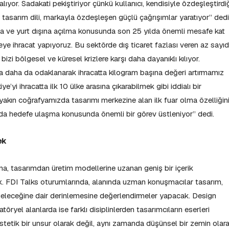
alıyor. Sadakati pekiştiriyor çünkü kullanıcı, kendisiyle özdeşleştirdi
u tasarım dili, markayla özdeşleşen güçlü çağrışımlar yaratıyor” dedi
a ve yurt dışına açılma konusunda son 25 yılda önemli mesafe kat
keye ihracat yapıyoruz. Bu sektörde dış ticaret fazlası veren az sayı
 bizi bölgesel ve küresel krizlere karşı daha dayanıklı kılıyor.
aha da odaklanarak ihracatta kilogram başına değeri artırmamız
’yi ihracatta ilk 10 ülke arasına çıkarabilmek gibi iddialı bir
akın coğrafyamızda tasarımı merkezine alan ilk fuar olma özelliğin
 da hedefe ulaşma konusunda önemli bir görev üstleniyor” dedi.
ek
yona, tasarımdan üretim modellerine uzanan geniş bir içerik
ek. FDI Talks oturumlarında, alanında uzman konuşmacılar tasarım,
 geleceğine dair derinlemesine değerlendirmeler yapacak. Design
öryel alanlarda ise farklı disiplinlerden tasarımcıların eserleri
stetik bir unsur olarak değil, aynı zamanda düşünsel bir zemin olar