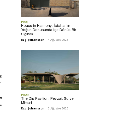
PROJE
House in Harmony: İsfahan’ın
Yoğun Dokusunda İçe Dönük Bir
Sığınak
Ezgi Johansson
-
4 Ağustos 2026
ak
r
PROJE
le
The Dip Pavilion: Peyzaj, Su ve
Mimari
iz
Ezgi Johansson
-
3 Ağustos 2026