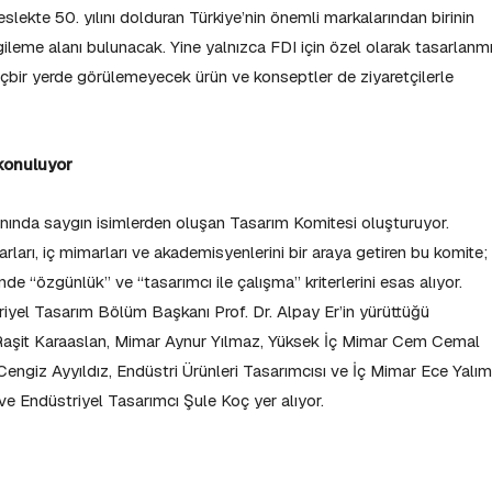
slekte 50. yılını dolduran Türkiye’nin önemli markalarından birinin
gileme alanı bulunacak. Yine yalnızca FDI için özel olarak tasarlanm
hiçbir yerde görülemeyecek ürün ve konseptler de ziyaretçilerle
konuluyor
alanında saygın isimlerden oluşan Tasarım Komitesi oluşturuyor.
rları, iç mimarları ve akademisyenlerini bir araya getiren bu komite;
de “özgünlük” ve “tasarımcı ile çalışma” kriterlerini esas alıyor.
riyel Tasarım Bölüm Başkanı Prof. Dr. Alpay Er’in yürüttüğü
Raşit Karaaslan, Mimar Aynur Yılmaz, Yüksek İç Mimar Cem Cemal
engiz Ayyıldız, Endüstri Ürünleri Tasarımcısı ve İç Mimar Ece Yalım
 Endüstriyel Tasarımcı Şule Koç yer alıyor.