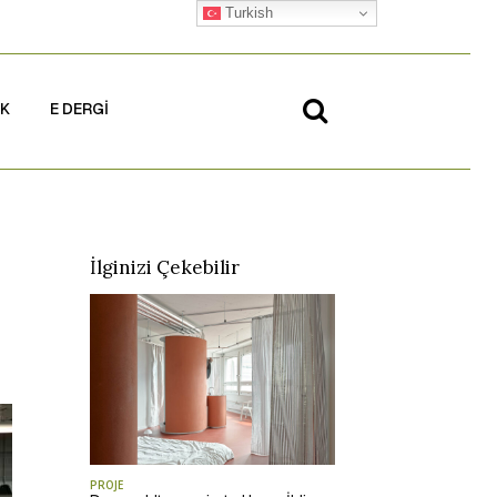
Turkish
İK
E DERGİ
İlginizi Çekebilir
PROJE