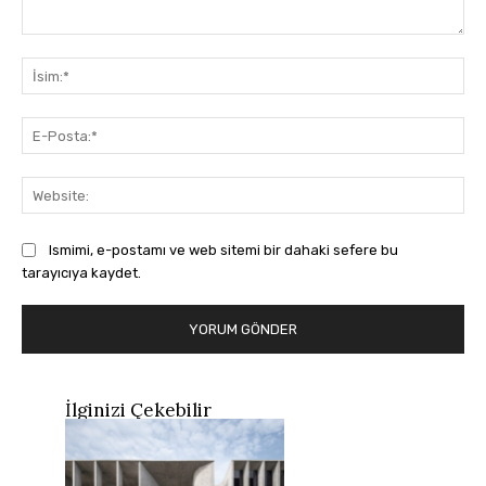
Yorum:
İsi
E-
Pos
Web
Ismimi, e-postamı ve web sitemi bir dahaki sefere bu
tarayıcıya kaydet.
İlginizi Çekebilir