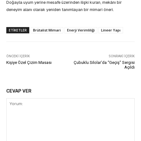
Doğayla uyum yerine mesafe üzerinden ilişki kuran, mekânı bir
deneyim alanı olarak yeniden tanımlayan bir mimari öneri.
ETIKETLER
Brütalist Mimari
Enerji Verimliliği
Lineer Yapı
ÖNCEKI İÇERIK
SONRAKI İÇERIK
Kişiye Özel Çizim Masası
Çubuklu Silolar’da “Geçiş” Sergisi
Açıldı
CEVAP VER