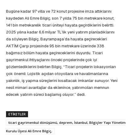
Bugüne kadar 97 villa ve 72 konut projesine imza attıklarını
kaydeden Ali Emre Bilgiç, son 7 yılda 75 bin metrekare konut,
141 bin metrekarelik ticari üniteyi hayata geçirdiklerini belirtti.
2025 yılına kadar 6,6 milyar TL’lik yeni yatırım planladıklarını
da söyleyen Bilgiç, Bayrampaşa’da hayata geçirecekleri
AKTİM Çarşı projesinde 95 bin metrekare üzerinde 338
bağımsız bölüm hayata geçireceklerini duyurdu. Ticari
gayrimenkul ihtiyaçlarını önceki projelerinde çok iyi
gözlemlediklerini belirten Bilgiç, “Ticari projelerin lokasyonları
çok önemli. Lojistik açıdan otoyollara ve havalimanlarına
yakınlık, iş yapma süreçlerini kısaltacak imkanlar sunuyor. Yeni
nesil mimari avantajlar da eklenince, yatırımcıları memnun
edecek yatırım süreci başlamış oluyor.” dedi.
ETIKETLER
ticari gayrimenkul dönüşümü, deprem, İstanbul, Bilgiçler Yapı Yönetim
Kurulu Üyesi Ali Emre Bilgiç,