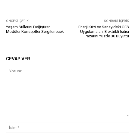
ÖNCEKI İÇERIK
SONRAKI İÇERIK
Yaşam Stillerini Değiştiren
Enerji Krizi ve Sanayideki GES
Modüler Konseptler Sergilenecek
Uygulamaları, Elektrikli Isıtıcı
Pazarını Yüzde 30 Büyüttü
CEVAP VER
Yorum:
İsi