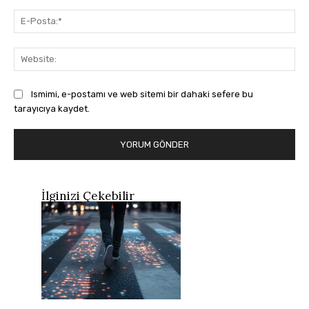
E-
Pos
Web
Ismimi, e-postamı ve web sitemi bir dahaki sefere bu
tarayıcıya kaydet.
İlginizi Çekebilir