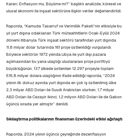
Kararı; Enflasyon mu, Büyüme mi?” başlıklı analizde, küresel ve
ulusal ekonomi ile inşaat sektörüne ilişkin veriler değerlendirildi.
Raporda, “Kamuda Tasarruf ve Verimlilik Paketi”nin etkisiyle bu
yıl yurt dışına odaklanan Türk müteahhitlerin Ocak-Eylül 2024
dönemi itibarıyla Türk inşaat sektörü tarafından yurt dışında
11,8 milyar dolar tutarında 161 proje üstlenildiği vurgulandı.
Böylece sektörün 1972 yılında Libya ile yurt dışı pazara
açılmasından bu yana ulaştığı uluslararası proje portföyü
büyüklüğünün, 137 ülkede üstlenilen 12.297 projeyle toplam
515,8 milyar dolara ulaştığının ifade edildiği raporda, “2024
yılının ilk dokuz ayında yurt dışında en çok iş üstlenilmiş ülke
2,3 milyar ABD Doları ile Suudi Arabistan olurken, 1,7 milyar
ABD Doları ile Cezayir ikinci, 1,2 milyon ABD Doları ile de Gabon
üçüncü sırada yer almıştır” denildi.
Sıkılaştırma politikalarının finansman üzerindeki etkisi ağırlaştı
Raporda, 2024 yılının üçüncü çeyreğinde dezenflasyon