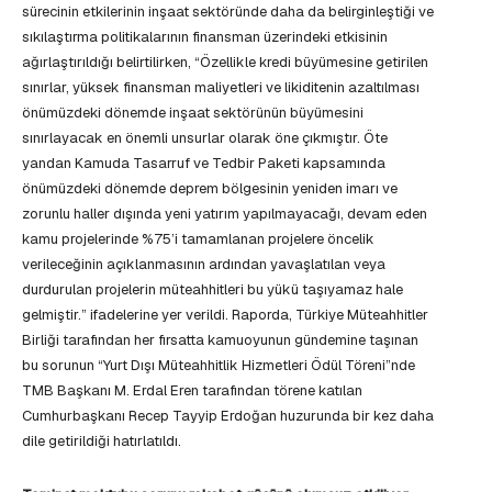
sürecinin etkilerinin inşaat sektöründe daha da belirginleştiği ve
sıkılaştırma politikalarının finansman üzerindeki etkisinin
ağırlaştırıldığı belirtilirken, “Özellikle kredi büyümesine getirilen
sınırlar, yüksek finansman maliyetleri ve likiditenin azaltılması
önümüzdeki dönemde inşaat sektörünün büyümesini
sınırlayacak en önemli unsurlar olarak öne çıkmıştır. Öte
yandan Kamuda Tasarruf ve Tedbir Paketi kapsamında
önümüzdeki dönemde deprem bölgesinin yeniden imarı ve
zorunlu haller dışında yeni yatırım yapılmayacağı, devam eden
kamu projelerinde %75’i tamamlanan projelere öncelik
verileceğinin açıklanmasının ardından yavaşlatılan veya
durdurulan projelerin müteahhitleri bu yükü taşıyamaz hale
gelmiştir.” ifadelerine yer verildi. Raporda, Türkiye Müteahhitler
Birliği tarafından her fırsatta kamuoyunun gündemine taşınan
bu sorunun “Yurt Dışı Müteahhitlik Hizmetleri Ödül Töreni”nde
TMB Başkanı M. Erdal Eren tarafından törene katılan
Cumhurbaşkanı Recep Tayyip Erdoğan huzurunda bir kez daha
dile getirildiği hatırlatıldı.