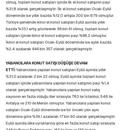
olmuş, toplam konut satışları içinde ilk el konut satışının payı
%31,8 olarak gerçekleşmiştir. İlk el konut satışları Ocak-Eylül
döneminde ise yıllık bazda %12,0 artışla 300 bin 879 olmuştur.
Türkiye genelinde ikinci el konut satışları Eylül ayında yıllık
bazda %33,1 artış göstererek 96 bin 61 olmuş, toplam konut
satışları içinde ikinci el konut satışının payı %68,2 olmuştur.
İkinci el konut satışları Ocak-Eylül döneminde ise aylık bazda
%2,4 azalarak 646 bin 357 olarak gerçekleşmiştir.
YABANCILARA KONUT SATIŞI DÜŞÜŞE DEVAM
ETTİ:
Yabancılara yapılan konut satışları Eylül ayında yıllık
%31,0 azalarak 2 bin 22 olmuş, Eylül ayında toplam konut
satışları içinde yabancılara yapılan konut satışının payı %1,4
olarak gerçekleşmiştir. Yabancılara yapılan konut satış
sayısının en fazla olduğu iller sırasıyla 783 ile İstanbul, 548 ile
Antalya ve 210 ile Mersin olmuştur. Yabancılara yapılan konut
satışları Ocak-Eylül döneminde ise bir önceki yılın aynı
dönemine göre %39,1 azalarak 17 bin 90 olarak gerçekleşmiştir.
Eylül ayında ülke uyruklarına göre en fazla konut satışı sırasıyla
346 ile Rusya Federasyonu, 163 ile İran ve 139 ile Irak