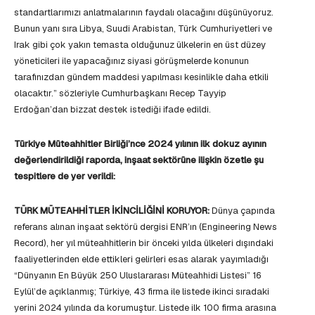
standartlarımızı anlatmalarının faydalı olacağını düşünüyoruz.
Bunun yanı sıra Libya, Suudi Arabistan, Türk Cumhuriyetleri ve
Irak gibi çok yakın temasta olduğunuz ülkelerin en üst düzey
yöneticileri ile yapacağınız siyasi görüşmelerde konunun
tarafınızdan gündem maddesi yapılması kesinlikle daha etkili
olacaktır.” sözleriyle Cumhurbaşkanı Recep Tayyip
Erdoğan’dan bizzat destek istediği ifade edildi.
Türkiye Müteahhitler Birliği’nce 2024 yılının ilk dokuz ayının
değerlendirildiği raporda, inşaat sektörüne ilişkin özetle şu
tespitlere de yer verildi:
TÜRK MÜTEAHHİTLER İKİNCİLİĞİNİ KORUYOR:
Dünya çapında
referans alınan inşaat sektörü dergisi ENR’ın (Engineering News
Record), her yıl müteahhitlerin bir önceki yılda ülkeleri dışındaki
faaliyetlerinden elde ettikleri gelirleri esas alarak yayımladığı
“Dünyanın En Büyük 250 Uluslararası Müteahhidi Listesi” 16
Eylül’de açıklanmış; Türkiye, 43 firma ile listede ikinci sıradaki
yerini 2024 yılında da korumuştur. Listede ilk 100 firma arasına