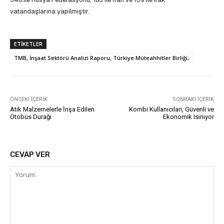
vatandaşlarına yapılmıştır.
ETIKETLER
TMB, İnşaat Sektörü Analizi Raporu, Türkiye Müteahhitler Birliği,
ÖNCEKI İÇERIK
SONRAKI İÇERIK
Atık Malzemelerle İnşa Edilen
Kombi Kullanıcıları, Güvenli ve
Otobüs Durağı
Ekonomik Isınıyor
CEVAP VER