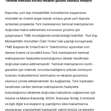
Teminat mektubu sorunu rekabet gücünü olumsuz etkiliyor
Raporda, yurt dışı müteahhitlik hizmetlerinin başarısının
önündeki en önemli engel olarak ortaya çıkan yurt dışında
üstlenilen projelerde Türk bankalarının teminat mektuplarının
doğrudan kabul edilmemesi sorununun çözümü için
çalışmaların TMB öncülüğünde sürdürüldüğü belirtildi. “Yurt Dışı
Müteahhitlik Hizmetleri Ödül Töreni”nde yaptığı konuşmada
TMB Başkanı M. Erdal Eren’in “Sektörümüz açısından son
derece önemli ve öncelikli konu Türk bankalarının teminat
mektuplarının faaliyette bulunduğumuz ülkeler tarafından
doğrudan kabul edilmemesidir. Teminat mektuplarının kontr-
garantisi için ödemek zorunda kaldığımız yüksek komisyon
tutarları maliyetlerimizi artırmakta ve rekabet gücümüzü
olumsuz yönde etkilemektedir. Bu bağlamda, Türk bankaları
tarafından verilen teminat mektuplarının faaliyette
bulunduğumuz ülkelerde doğrudan kabulünün sağlanması için
Hazine ve Maliye Bakanlığı, BDDK, Bankalar Birliği, Eximbank
ve ilgili diğer kuruluşların iş yaptığımız ülke makamlarına
uluslararası standarttaki bankacılık sektörümüzü ve denetim