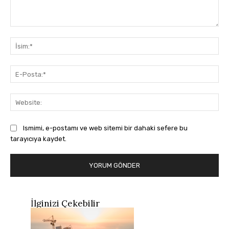
Yorum:
İsi
E-
Pos
Web
Ismimi, e-postamı ve web sitemi bir dahaki sefere bu
tarayıcıya kaydet.
İlginizi Çekebilir