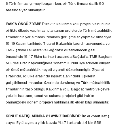
6 Türk firması girmeyi başarırken, bir Türk firması da ilk 50
arasında yer bulmuştur.
IRAK’A ÖNCÜ ZİYARET:
Irak’ın kalkınma Yolu projesi ve bununla
birlikte ülkede yapılması planlanan projelerde Türk müteahhitlik
firmalarının yer almasını teminen görüşmeler yapmak amacıyla
18-19 Kasım tarihinde Ticaret Bakanlığı koordinasyonunda ve
TMB iştiraki ile Basra ve Bağdat’a düzenlenecek gezi
öncesinde 15-17 Ekim tarihleri arasında Bağdat’a TMB Başkanı
M. Erdal Eren başkanlığında Yönetim Kurulu üyelerinden oluşan
bir öncü müteahhitlik heyeti ziyareti düzenlenmiştir. Ziyaret
sırasında, iki ülke arasında inşaat alanındaki ilişkilerin
geliştirilmesi imkanları üzerinde durulmuş ve Türk müteahhitlik
firmalarının talip olduğu Kalkınma Yolu, Bağdat metro ve çevre
yolu ile hastane, konut ve sulama projeleri gibi Irak’ın
önümüzdeki dönem projeleri hakkında ilk elden bilgi alınmıştır.
KONUT SATIŞLARINDA 21 AYIN ZİRVESİNDE:
İlk el konut satış
sayısı Eylül ayında yıllık bazda %47,1 artarak 44 bin 858