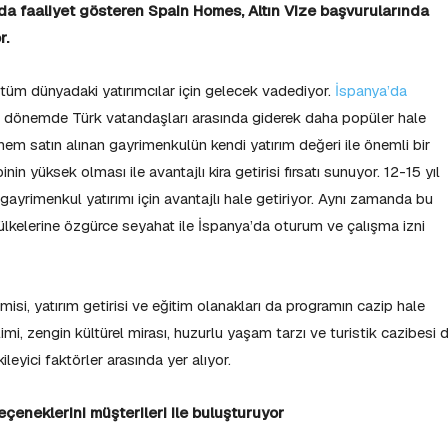
’da faaliyet gösteren Spain Homes, Altın Vize başvurularında
r.
tüm dünyadaki yatırımcılar için gelecek vadediyor.
İspanya’da
on dönemde Türk vatandaşları arasında giderek daha popüler hale
 hem satın alınan gayrimenkulün kendi yatırım değeri ile önemli bir
nin yüksek olması ile avantajlı kira getirisi fırsatı sunuyor. 12-15 yıl
 gayrimenkul yatırımı için avantajlı hale getiriyor. Aynı zamanda bu
lkelerine özgürce seyahat ile İspanya’da oturum ve çalışma izni
isi, yatırım getirisi ve eğitim olanakları da programın cazip hale
limi, zengin kültürel mirası, huzurlu yaşam tarzı ve turistik cazibesi 
ileyici faktörler arasında yer alıyor.
eçeneklerini müşterileri ile buluşturuyor