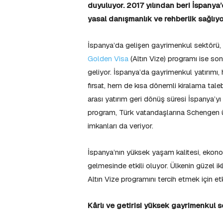
duyuluyor.
201
7
yılından beri İspanya
yasal danışmanlık ve rehberlik sağlıyo
İspanya’da gelişen gayrimenkul sektörü, 
Golden Visa
(Altın Vize) programı ise s
geliyor. İspanya’da gayrimenkul yatırımı,
fırsat, hem de kısa dönemli kiralama talebi
arası yatırım geri dönüş süresi İspanya’yı
program, Türk vatandaşlarına Schengen ü
imkanları da veriyor.
İspanya’nın yüksek yaşam kalitesi, ekonom
gelmesinde etkili oluyor. Ülkenin güzel ik
Altın Vize programını tercih etmek için etk
Kârlı ve getirisi yüksek gayrimenkul s