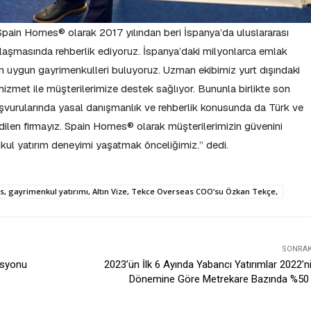
ain Homes® olarak 2017 yılından beri İspanya’da uluslararası
 ulaşmasında rehberlik ediyoruz. İspanya’daki milyonlarca emlak
 en uygun gayrimenkulleri buluyoruz. Uzman ekibimiz yurt dışındaki
 hizmet ile müşterilerimize destek sağlıyor. Bununla birlikte son
vurularında yasal danışmanlık ve rehberlik konusunda da Türk ve
edilen firmayız. Spain Homes® olarak müşterilerimizin güvenini
kul yatırım deneyimi yaşatmak önceliğimiz.” dedi.
s, gayrimenkul yatırımı, Altın Vize, Tekce Overseas COO’su Özkan Tekçe,
SONRAKI
asyonu
2023’ün İlk 6 Ayında Yabancı Yatırımlar 2022’n
Dönemine Göre Metrekare Bazında %50 