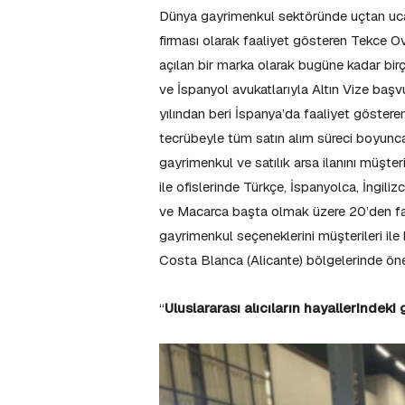
Dünya gayrimenkul sektöründe uçtan uca h
firması olarak faaliyet gösteren Tekce 
açılan bir marka olarak bugüne kadar bir
ve İspanyol avukatlarıyla Altın Vize başv
yılından beri İspanya’da faaliyet göster
tecrübeyle tüm satın alım süreci boyunca mü
gayrimenkul ve satılık arsa ilanını müşt
ile ofislerinde Türkçe, İspanyolca, İngil
ve Macarca başta olmak üzere 20’den fazla
gayrimenkul seçeneklerini müşterileri il
Costa Blanca (Alicante) bölgelerinde öne 
“
Uluslararası alıcıların hayallerindek