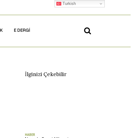
Turkish
İK
E DERGİ
İlginizi Çekebilir
HABER