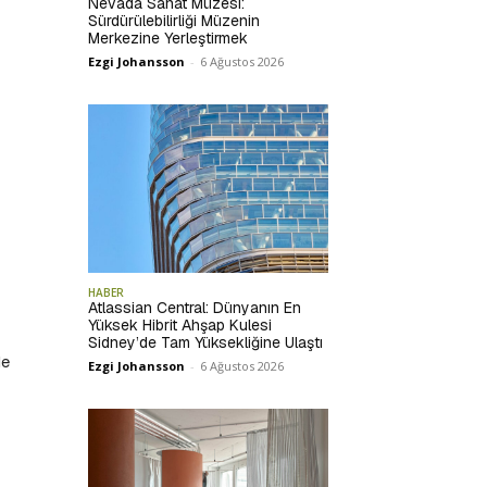
Nevada Sanat Müzesi:
Sürdürülebilirliği Müzenin
Merkezine Yerleştirmek
Ezgi Johansson
-
6 Ağustos 2026
HABER
Atlassian Central: Dünyanın En
Yüksek Hibrit Ahşap Kulesi
Sidney’de Tam Yüksekliğine Ulaştı
de
Ezgi Johansson
-
6 Ağustos 2026