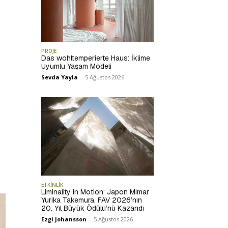
PROJE
Das wohltemperierte Haus: İklime
Uyumlu Yaşam Modeli
Sevda Yayla
-
5 Ağustos 2026
ETKİNLİK
Liminality in Motion: Japon Mimar
Yurika Takemura, FAV 2026’nın
20. Yıl Büyük Ödülü’nü Kazandı
Ezgi Johansson
-
5 Ağustos 2026