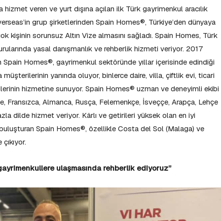
izmet veren ve yurt dışına açılan ilk Türk gayrimenkul aracılık
Overseas’in grup şirketlerinden Spain Homes®, Türkiye’den dünyaya
çok kişinin sorunsuz Altın Vize almasını sağladı. Spain Homes, Türk
urularında yasal danışmanlık ve rehberlik hizmeti veriyor. 2017
en Spain Homes®, gayrimenkul sektöründe yıllar içerisinde edindiği
şterilerinin yanında oluyor, binlerce daire, villa, çiftlik evi, ticari
erilerinin hizmetine sunuyor. Spain Homes® uzman ve deneyimli ekibi
izce, Fransızca, Almanca, Rusça, Felemenkçe, İsveççe, Arapça, Lehçe
 dilde hizmet veriyor. Kârlı ve getirileri yüksek olan en iyi
e buluşturan Spain Homes®, özellikle Costa del Sol (Malaga) ve
çıkıyor.
i gayrimenkullere ulaşmasında rehberlik ediyoruz”