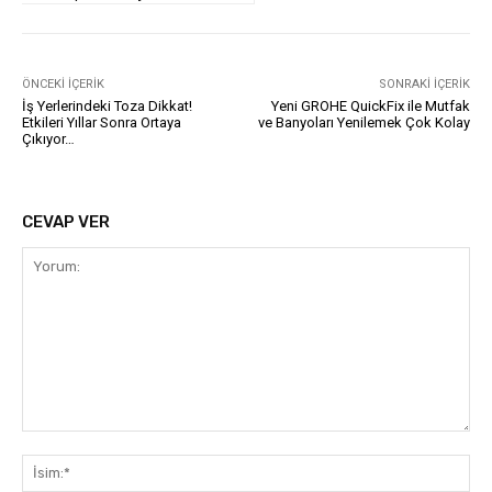
ÖNCEKI İÇERIK
SONRAKI İÇERIK
İş Yerlerindeki Toza Dikkat!
Yeni GROHE QuickFix ile Mutfak
Etkileri Yıllar Sonra Ortaya
ve Banyoları Yenilemek Çok Kolay
Çıkıyor…
CEVAP VER
Yorum:
İsi