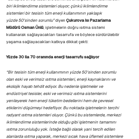
biri iklimlendirme sistemleri oluyor; çünkü iklimlendirme
sistemleri
bir tesisin tüm enerji kullanımının yaklaşık
yüzde
50’sinden sorumlu”
diyen
Çukurova Isı Pazarlama
Müdürü Osman Ünlü
, işletmelerin doğru ısıtma sistemi
kullanarak sağlayacakları tasarrufa ve böylece sürdürülebilir
yaşama sağlayacakları katkıya dikkat çekti:
Yüzde 30 ila 70 oranında enerji tasarrufu
sağlıyor
“Bir tesisin tüm enerji kullanımının yüzde 50’sinden sorumlu
olan eski ve verimsiz ısıtma sistemleri, enerji kaynaklarını ve
ekolojik hayatı tehdit ediyor. Bu nedenle işletmeler ve
endüstriyel tesisler, eski ve verimsiz ısıtma sistemlerini
yenileyerek hem enerji tüketim bedellerini hem de çevresel
etkilerini düşürmeyi hedefliyor. Bu noktada işletmelerin tercihi
radyant ısıtma sistemleri oluyor. Çünkü
bu sistemlerde, merkezi
iklimlendirme sistemlerinde olduğu gibi işletmenin tamamını
ısıtma zorunluluğu yok. İsteğe bağlı olarak yani tercih edilen
alanlarda ısıtma yaparak,
merkezi sıcak hava üflemeli sistemlere