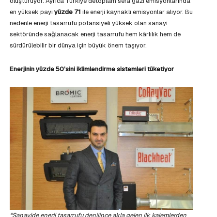
oluşturuyor. Ayrıca Türkiye’detoplam sera gazı emisyonlarında
en yüksek payı
yüzde 71
ile enerji kaynaklı emisyonlar alıyor. Bu
nedenle enerji tasarrufu potansiyeli yüksek olan sanayi
sektöründe sağlanacak enerji tasarrufu hem kârlılık hem de
sürdürülebilir bir dünya için büyük önem taşıyor.
Enerjinin yüzde 50’sini iklimlendirme sistemleri tüketiyor
“Sanayide enerji tasarrufu denilince akla gelen ilk kalemlerden