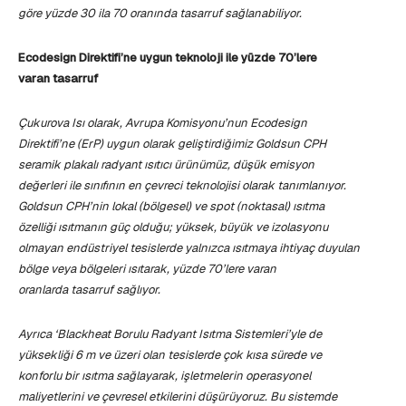
göre yüzde 30 ila 70 oranında tasarruf
sağlanabiliyor.
Ecodesign Direktifi’ne uygun teknoloji
ile
yüzde 70’lere
varan tasarruf
Çukurova Isı olarak,
Avrupa Komisyonu’nun Ecodesign
Direktifi’ne (ErP) uygun olarak geliştirdiğimiz Goldsun CPH
seramik plakalı radyant ısıtıcı ürünümüz, düşük emisyon
değerleri ile sınıfının en çevreci teknolojisi olarak tanımlanıyor.
Goldsun CPH’nin lokal (bölgesel) ve spot (noktasal) ısıtma
özelliği ısıtmanın güç olduğu; yüksek, büyük ve izolasyonu
olmayan endüstriyel tesislerde
yalnızca ısıtmaya ihtiyaç duyulan
bölge veya bölgeleri ısıtarak,
yüzde 70’lere varan
oranlarda
tasarruf sağlıyor.
Ayrıca ‘Blackheat Borulu Radyant Isıtma Sistemleri’yle de
yüksekliği 6 m ve üzeri olan tesislerde çok kısa sürede ve
konforlu bir ısıtma sağlayarak, işletmelerin operasyonel
maliyetlerini ve çevresel etkilerini düşürüyoruz. Bu sistemde