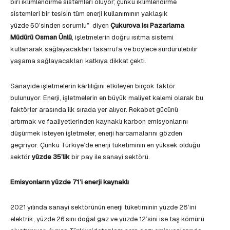
biri iklimlendirme sistemleri oluyor; çünkü iklimlendirme
sistemleri bir tesisin tüm enerji kullanımının yaklaşık
yüzde 50’sinden sorumlu” diyen
Çukurova Isı Pazarlama
Müdürü Osman Ünlü
, işletmelerin doğru ısıtma sistemi
kullanarak sağlayacakları tasarrufa ve böylece sürdürülebilir
yaşama sağlayacakları katkıya dikkat çekti.
Sanayide işletmelerin kârlılığını etkileyen birçok faktör
bulunuyor. Enerji, işletmelerin en büyük maliyet kalemi olarak bu
faktörler arasında ilk sırada yer alıyor. Rekabet gücünü
artırmak ve faaliyetlerinden kaynaklı karbon emisyonlarını
düşürmek isteyen işletmeler, enerji harcamalarını gözden
geçiriyor. Çünkü Türkiye’de enerji tüketiminin en yüksek olduğu
sektör
yüzde 35’lik
bir pay ile sanayi sektörü.
Emisyonların yüzde 71’i enerji kaynaklı
2021 yılında sanayi sektörünün enerji tüketiminin yüzde 28’ini
elektrik, yüzde 26’sını doğal gaz ve yüzde 12’sini ise taş kömürü