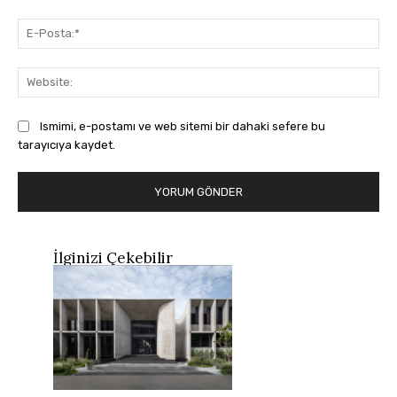
E-
Pos
Web
Ismimi, e-postamı ve web sitemi bir dahaki sefere bu
tarayıcıya kaydet.
İlginizi Çekebilir