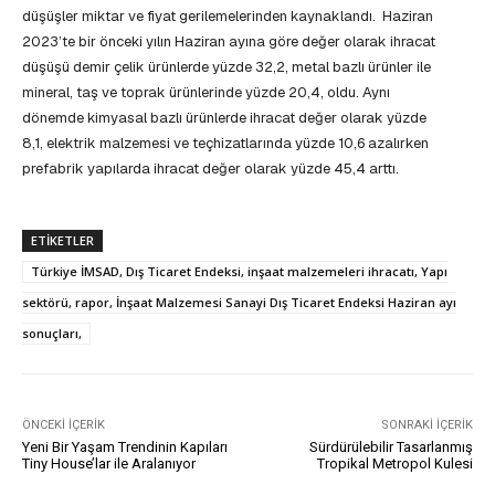
düşüşler miktar ve fiyat gerilemelerinden kaynaklandı. Haziran
2023’te bir önceki yılın Haziran ayına göre değer olarak ihracat
düşüşü demir çelik ürünlerde yüzde 32,2, metal bazlı ürünler ile
mineral, taş ve toprak ürünlerinde yüzde 20,4, oldu. Aynı
dönemde kimyasal bazlı ürünlerde ihracat değer olarak yüzde
8,1, elektrik malzemesi ve teçhizatlarında yüzde 10,6 azalırken
prefabrik yapılarda ihracat değer olarak yüzde 45,4 arttı.
ETIKETLER
Türkiye İMSAD, Dış Ticaret Endeksi, inşaat malzemeleri ihracatı, Yapı
sektörü, rapor, İnşaat Malzemesi Sanayi Dış Ticaret Endeksi Haziran ayı
sonuçları,
ÖNCEKI İÇERIK
SONRAKI İÇERIK
Yeni Bir Yaşam Trendinin Kapıları
Sürdürülebilir Tasarlanmış
Tiny House’lar ile Aralanıyor
Tropikal Metropol Kulesi