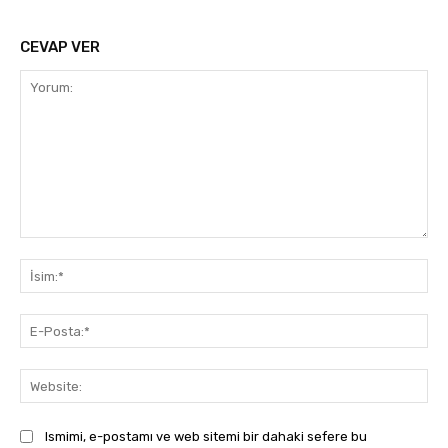
CEVAP VER
Yorum:
İsi
E-
Pos
Web
Ismimi, e-postamı ve web sitemi bir dahaki sefere bu