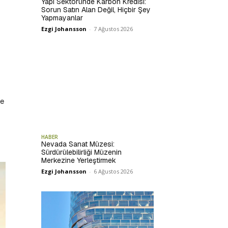
Yapı Sektöründe Karbon Kredisi:
Sorun Satın Alan Değil, Hiçbir Şey
Yapmayanlar
Ezgi Johansson
-
7 Ağustos 2026
de
HABER
Nevada Sanat Müzesi:
Sürdürülebilirliği Müzenin
Merkezine Yerleştirmek
Ezgi Johansson
-
6 Ağustos 2026