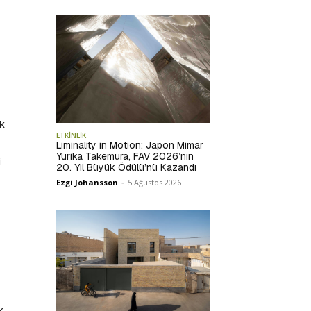
lk
ETKİNLİK
Liminality in Motion: Japon Mimar
Yurika Takemura, FAV 2026’nın
i
20. Yıl Büyük Ödülü’nü Kazandı
Ezgi Johansson
-
5 Ağustos 2026
k