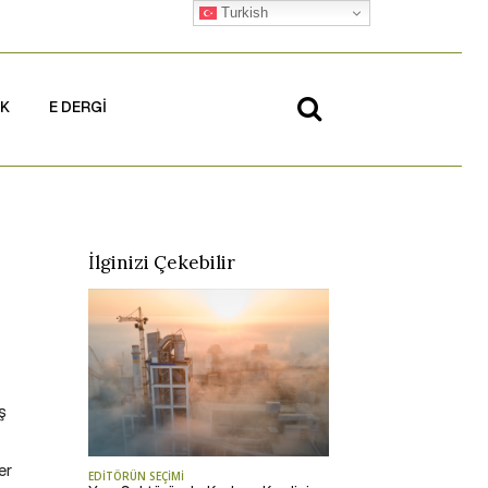
Turkish
İK
E DERGİ
İlginizi Çekebilir
ş
er
EDİTÖRÜN SEÇİMİ