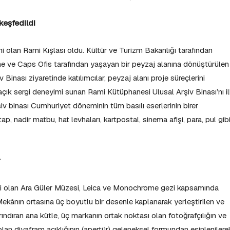
keşfedildi
rihi olan Rami Kışlası oldu. Kültür ve Turizm Bakanlığı tarafından
ne ve Caps Ofis tarafından yaşayan bir peyzaj alanına dönüştürülen
inası ziyaretinde katılımcılar, peyzaj alanı proje süreçlerini
ı açık sergi deneyimi sunan Rami Kütüphanesi Ulusal Arşiv Binası’nı i
iv binası Cumhuriyet döneminin tüm basılı eserlerinin birer
tap, nadir matbu, hat levhaları, kartpostal, sinema afişi, para, pul gib
r
iri olan Ara Güler Müzesi, Leica ve Monochrome gezi kapsamında
 Mekânın ortasına üç boyutlu bir desenle kaplanarak yerleştirilen ve
ndıran ana kütle, üç markanın ortak noktası olan fotoğrafçılığın ve
lan diyafram açıklığının (apertür) geleneksel formundan esinlenilere