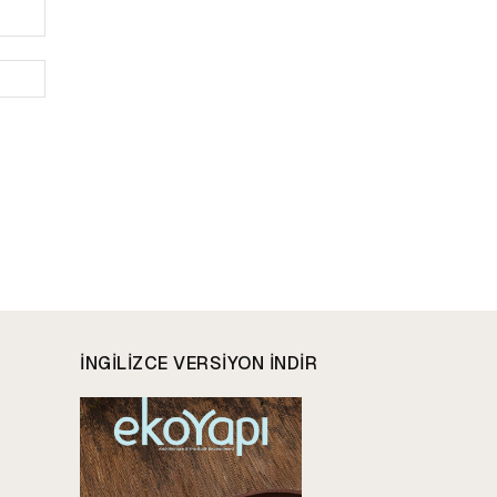
E-
Posta:*
Website:
INGILIZCE VERSIYON INDIR