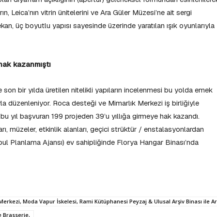
n, Leica’nın vitrin ünitelerini ve Ara Güler Müzesi’ne ait sergi
kan, üç boyutlu yapısı sayesinde üzerinde yaratılan ışık oyunlarıyla
 hak kazanmıştı
de son bir yılda üretilen nitelikli yapıların incelenmesi bu yolda emek
a düzenleniyor. Roca desteği ve Mimarlık Merkezi iş birliğiyle
 bu yıl başvuran 199 projeden 39’u yıllığa girmeye hak kazandı.
rı, müzeler, etkinlik alanları, geçici strüktür / enstalasyonlardan
bul Planlama Ajansı) ev sahipliğinde Florya Hangar Binası’nda
k Merkezi, Moda Vapur İskelesi, Rami Kütüphanesi Peyzaj & Ulusal Arşiv Binası ile A
 Brasserie,