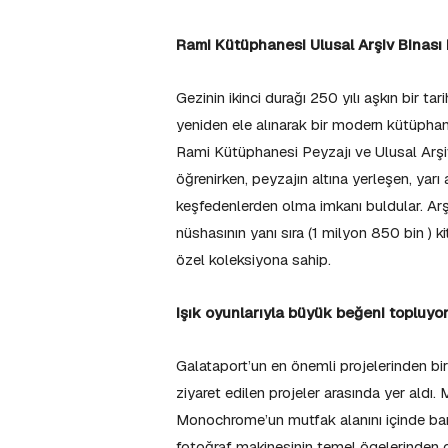
Rami Kütüphanesi Ulusal Arşiv Binası 
Gezinin ikinci durağı 250 yılı aşkın bir ta
yeniden ele alınarak bir modern kütüpha
Rami Kütüphanesi Peyzajı ve Ulusal Arşiv B
öğrenirken, peyzajın altına yerleşen, yar
keşfedenlerden olma imkanı buldular. Arş
nüshasının yanı sıra (1 milyon 850 bin ) ki
özel koleksiyona sahip.
Işık oyunlarıyla büyük beğeni topluyo
Galataport’un en önemli projelerinden b
ziyaret edilen projeler arasında yer aldı.
Monochrome’un mutfak alanını içinde barı
fotoğraf makinesinin temel ögelerinden o