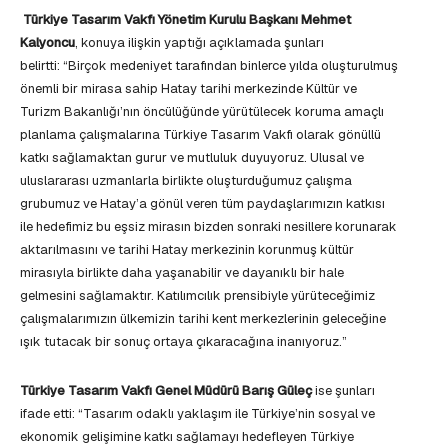
Türkiye Tasarım Vakfı Yönetim Kurulu Başkanı Mehmet
Kalyoncu
, konuya ilişkin yaptığı açıklamada şunları
belirtti: “Birçok medeniyet tarafından binlerce yılda oluşturulmuş
önemli bir mirasa sahip Hatay tarihi merkezinde Kültür ve
Turizm Bakanlığı’nın öncülüğünde yürütülecek koruma amaçlı
planlama çalışmalarına Türkiye Tasarım Vakfı olarak gönüllü
katkı sağlamaktan gurur ve mutluluk duyuyoruz. Ulusal ve
uluslararası uzmanlarla birlikte oluşturduğumuz çalışma
grubumuz ve Hatay’a gönül veren tüm paydaşlarımızın katkısı
ile hedefimiz bu eşsiz mirasın bizden sonraki nesillere korunarak
aktarılmasını ve tarihi Hatay merkezinin korunmuş kültür
mirasıyla birlikte daha yaşanabilir ve dayanıklı bir hale
gelmesini sağlamaktır. Katılımcılık prensibiyle yürüteceğimiz
çalışmalarımızın ülkemizin tarihi kent merkezlerinin geleceğine
ışık tutacak bir sonuç ortaya çıkaracağına inanıyoruz.”
Türkiye Tasarım Vakfı Genel Müdürü Barış Güleç
ise şunları
ifade etti: “Tasarım odaklı yaklaşım ile Türkiye’nin sosyal ve
ekonomik gelişimine katkı sağlamayı hedefleyen Türkiye