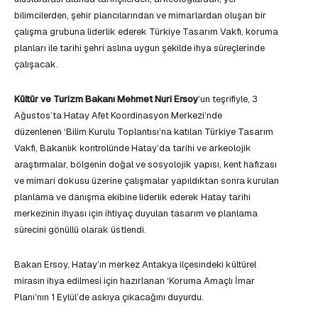
bilimcilerden, şehir plancılarından ve mimarlardan oluşan bir
çalışma grubuna liderlik ederek Türkiye Tasarım Vakfı, koruma
planları ile tarihi şehri aslına uygun şekilde ihya süreçlerinde
çalışacak.
Kültür ve Turizm Bakanı
Mehmet Nuri Ersoy
’un teşrifiyle, 3
Ağustos’ta Hatay Afet Koordinasyon Merkezi’nde
düzenlenen ‘Bilim Kurulu Toplantısı’na katılan Türkiye Tasarım
Vakfı, Bakanlık kontrolünde Hatay’da tarihi ve arkeolojik
araştırmalar, bölgenin doğal ve sosyolojik yapısı, kent hafızası
ve mimari dokusu üzerine çalışmalar yapıldıktan sonra kurulan
planlama ve danışma ekibine liderlik ederek Hatay tarihi
merkezinin ihyası için ihtiyaç duyulan tasarım ve planlama
sürecini gönüllü olarak üstlendi.
Bakan Ersoy, Hatay’ın merkez Antakya ilçesindeki kültürel
mirasın ihya edilmesi için hazırlanan ‘Koruma Amaçlı İmar
Planı’nın 1 Eylül’de askıya çıkacağını duyurdu.