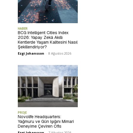
HABER
BCG Intelligent Cities Index
2026: Yapay Zekâ Akıllı
Kentlerde Yaşam Kalitesini Nasıl
Şekillendiriyor?
Ezgi Johansson
-
8 Ağustos 2026
PROJE
Novolife Headquarters:
Yağmuru ve Gün Işığını Mimari
Deneyime Çeviren Ofis
Ezgi Johansson
-
7 Ağustos 2026