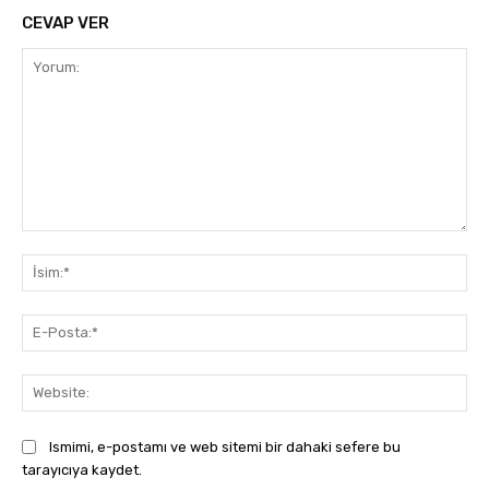
CEVAP VER
Yorum:
İsi
E-
Pos
Web
Ismimi, e-postamı ve web sitemi bir dahaki sefere bu
tarayıcıya kaydet.