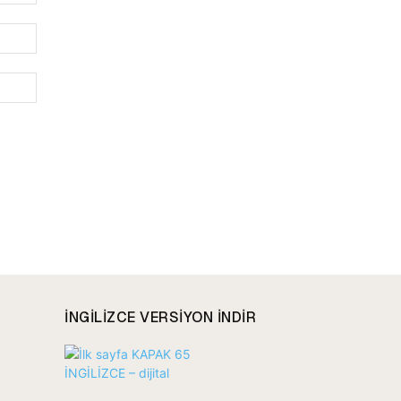
E-
Posta:*
Website:
INGILIZCE VERSIYON INDIR