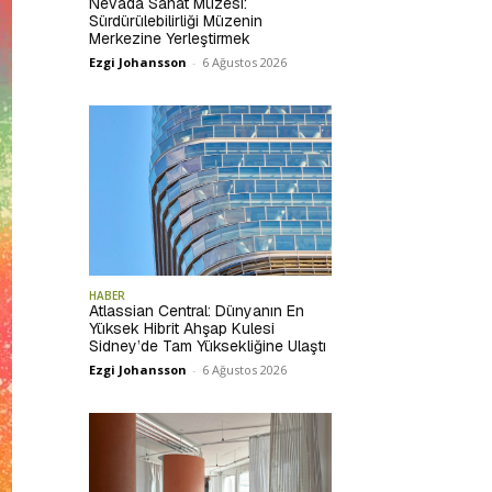
Nevada Sanat Müzesi:
Sürdürülebilirliği Müzenin
Merkezine Yerleştirmek
Ezgi Johansson
-
6 Ağustos 2026
HABER
Atlassian Central: Dünyanın En
Yüksek Hibrit Ahşap Kulesi
Sidney’de Tam Yüksekliğine Ulaştı
Ezgi Johansson
-
6 Ağustos 2026