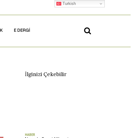
Turkish
İK
E DERGİ
İlginizi Çekebilir
HABER