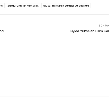
ivi
Sürdürülebilir Mimarlık
ulusal mimarlık sergisi ve ödülleri
SONRAKI
ndı
Kıyıda Yükselen Bilim K