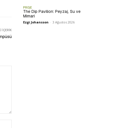
PROJE
The Dip Pavilion: Peyzaj, Su ve
Mimari
Ezgi Johansson
-
3 Ağustos 2026
 İÇERIK
ampüsü
İsim:*