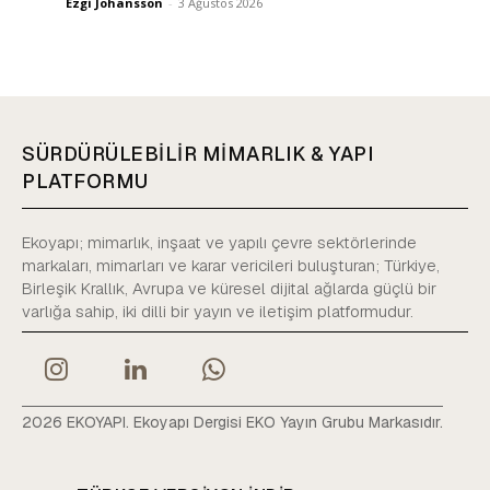
Ezgi Johansson
-
3 Ağustos 2026
SÜRDÜRÜLEBİLİR MİMARLIK & YAPI
PLATFORMU
Ekoyapı; mimarlık, inşaat ve yapılı çevre sektörlerinde
markaları, mimarları ve karar vericileri buluşturan; Türkiye,
Birleşik Krallık, Avrupa ve küresel dijital ağlarda güçlü bir
varlığa sahip, iki dilli bir yayın ve iletişim platformudur.
2026 EKOYAPI. Ekoyapı Dergisi EKO Yayın Grubu Markasıdır.