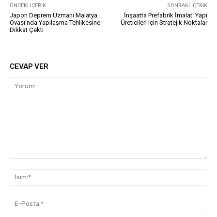
ÖNCEKI İÇERIK
SONRAKI İÇERIK
Japon Deprem Uzmanı Malatya
İnşaatta Prefabrik İmalat: Yapı
Ovası’nda Yapılaşma Tehlikesine
Üreticileri için Stratejik Noktalar
Dikkat Çekti
CEVAP VER
Yorum:
İsi
E-
Pos