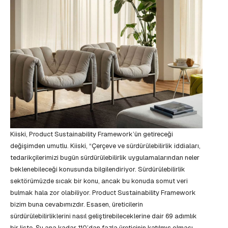
Kiiski, Product Sustainability Framework’ün getireceği
değişimden umutlu. Kiiski, “Çerçeve ve sürdürülebilirlik iddiaları,
tedarikçilerimizi bugün sürdürülebilirlik uygulamalarından neler
beklenebileceği konusunda bilgilendiriyor. Sürdürülebilirlik
sektörümüzde sıcak bir konu, ancak bu konuda somut veri
bulmak hala zor olabiliyor. Product Sustainability Framework
bizim buna cevabımızdır. Esasen, üreticilerin
sürdürülebilirliklerini nasıl geliştirebileceklerine dair 69 adımlık
bir liste. Şu ana kadar 110’dan fazla üreticinin katılmış olması,