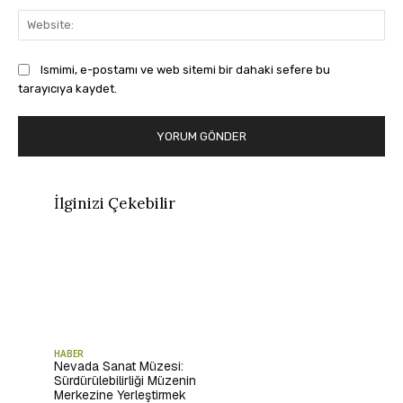
Web
Ismimi, e-postamı ve web sitemi bir dahaki sefere bu
tarayıcıya kaydet.
İlginizi Çekebilir
HABER
Nevada Sanat Müzesi:
Sürdürülebilirliği Müzenin
Merkezine Yerleştirmek