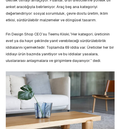
destek olmayı amaçlıyor. Puanlar, ürün üreticilerine yönelik bir
anket aracılığıyla belirleniyor. Araç beş ana kategoriyi
değerlendiriyor: sosyal sorumluluk, çevre dostu üretim, iklim
etkisi, sürdürülebilir malzemeler ve döngüsel tasarım.
Fin Design Shop CEO’su Teemu Kiiski,”Her kategori, üreticinin
evet ya da hayır şeklinde yanıt verebileceği sürdürülebilirlik
iddialarını içermektedir. Toplamda 69 iddia var. Üreticiler her bir
iddiayı ürün bazında yanıtlıyor ve bu iddialar yasalara,
uluslararası anlaşmalara ve girişimlere dayanıyor.” dedi.