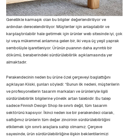
Genellikle karmaşık olan bu bilgiler değerlendiriliyor ve
ardından derecelendiriliyor. Müşteriler için anlaşılabilir ve
karşılaştırılabilir hale getirmek için ürünler web sitesinde iyi, çok
iyi veya mükemmel anlamına gelen bir, iki veya üç yeşil yaprak
sembolüyle işaretleniyor. Ürünün puanının daha ayrıntılı bir
dökümü, beraberindeki sürdürülebilirlik açıklamasında yer
almaktadır.
Perakendecinin neden bu ürüne özel çerçeveyi başlattığını
açıklayan Kiiski, şunları söyledi: “Bunun ilk nedeni, müşterilerin
ve profesyonellerin tasarım markaları ve ürünleriyle ilgili
sürdürülebilirlik bilgilerine yönelik artan talebidir. Bu talep
sadece Finnish Design Shop ile sınırlı değil, tüm tasarım
sektörünü kapsıyor. İkinci neden ise bir perakendeci olarak,
sattığımız ürünlerin tüm değer zincirinin sürdürülebilirliğini
etkilemek için sınırlı araçlara sahip olmamız. Çerçeve
sayesinde, ürün sürdürülebilirliğine ilişkin beklentilerimizi