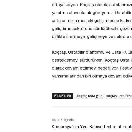
ortaya koydu. Koçtaş olarak, ustalarımızı
yaratma alanı olarak görüyoruz. Ustabili
ustalarımızın mesleki gelişimlerine katkı
geliştirme sektörüne sürdürülebilir çöz
birlikte üretmeye, gelişmeye ve sektör
Koçtaş, Ustabilir platformu ve Usta Kulü
desteklemeyi sürdürürken, Koçtaş Usta F
olarak devam ettirmeyi hedefliyor. Festi
yansımalarından biri olmaya devam ediyo
ETIKETLER
koçtaş usta günü, koçtaş usta fest
ÖNCEKI İÇERIK
Kamboçya’nın Yeni Kapısı: Techo Internati