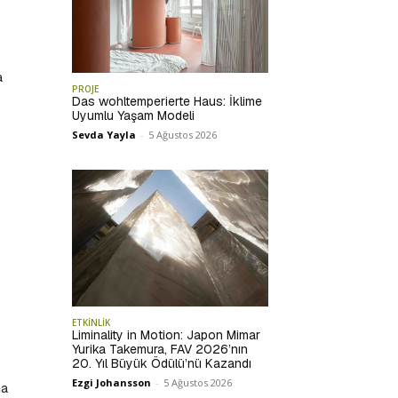
a
PROJE
Das wohltemperierte Haus: İklime
Uyumlu Yaşam Modeli
Sevda Yayla
-
5 Ağustos 2026
ETKİNLİK
Liminality in Motion: Japon Mimar
Yurika Takemura, FAV 2026’nın
20. Yıl Büyük Ödülü’nü Kazandı
Ezgi Johansson
-
5 Ağustos 2026
ha