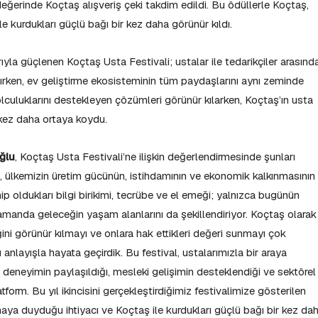
eğerinde Koçtaş alışveriş çeki takdim edildi. Bu ödüllerle Koçtaş,
 kurdukları güçlü bağı bir kez daha görünür kıldı.
ıyla güçlenen Koçtaş Usta Festivali; ustalar ile tedarikçiler arasınd
ken, ev geliştirme ekosisteminin tüm paydaşlarını aynı zeminde
olculuklarını destekleyen çözümleri görünür kılarken, Koçtaş’ın usta
r kez daha ortaya koydu.
ğlu
, Koçtaş Usta Festivali’ne ilişkin değerlendirmesinde şunları
z, ülkemizin üretim gücünün, istihdamının ve ekonomik kalkınmasının
hip oldukları bilgi birikimi, tecrübe ve el emeği; yalnızca bugünün
 zamanda geleceğin yaşam alanlarını da şekillendiriyor. Koçtaş olarak
ğini görünür kılmayı ve onlara hak ettikleri değeri sunmayı çok
anlayışla hayata geçirdik. Bu festival, ustalarımızla bir araya
ve deneyimin paylaşıldığı, mesleki gelişimin desteklendiği ve sektörel
orm. Bu yıl ikincisini gerçekleştirdiğimiz festivalimize gösterilen
maya duyduğu ihtiyacı ve Koçtaş ile kurdukları güçlü bağı bir kez da