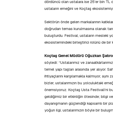
dördüncü olan ustalara ise 25’er bin TL d
ustaların emeğini ve Koçtaş ekosistemiyle
Sektörün önde gelen markalarının katkılar
doğrudan temas kurulmasına olanak tanır
buluşturdu. Festival, ustaların mesleki y
ekosistemindeki birleştirici rolünü de bi
Koçtaş Genel Müdürü Oğuzkan Şatıro
söyledi: “Ustalarımız ve zanaatkârlarımı
temel yapı taşları arasında yer alıyor. Sa
ihtiyaçlarını karşılamakla kalmıyor, aynı
bizler, ustalarımızın bu yolculuktaki eme
önemsiyoruz. Koçtaş Usta Festivali’ni bu 
geldiğimiz bir etkinliğin ötesinde; bilgi 
dayanışmanın güçlendiği kapsamlı bir platf
yoğun ilgi, ustalarımızın böyle bir buluş