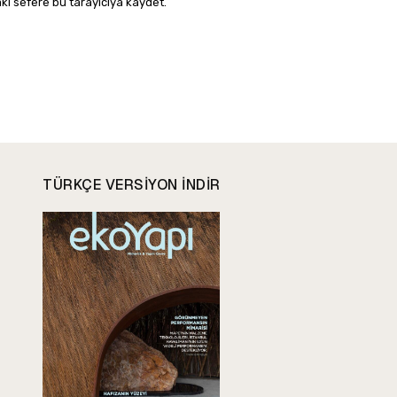
ki sefere bu tarayıcıya kaydet.
TÜRKÇE VERSIYON INDIR