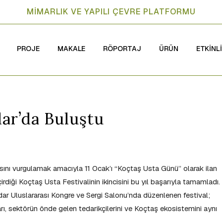
MİMARLIK VE YAPILI ÇEVRE PLATFORMU
PROJE
MAKALE
RÖPORTAJ
ÜRÜN
ETKİNL
dar’da Buluştu
sını vurgulamak amacıyla 11 Ocak’ı “Koçtaş Usta Günü” olarak ilan
iği Koçtaş Usta Festivalinin ikincisini bu yıl başarıyla tamamladı.
rdar Uluslararası Kongre ve Sergi Salonu’nda düzenlenen festival;
arı, sektörün önde gelen tedarikçilerini ve Koçtaş ekosistemini aynı