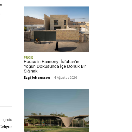
er
;
PROJE
House in Harmony: İsfahan’ın
Yoğun Dokusunda İçe Dönük Bir
r
Sığınak
Ezgi Johansson
-
4 Ağustos 2026
 İÇERIK
Geliyor