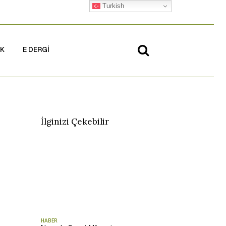
Turkish
İK
E DERGİ
İlginizi Çekebilir
HABER