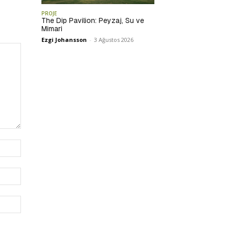
PROJE
The Dip Pavilion: Peyzaj, Su ve
Mimari
Ezgi Johansson
-
3 Ağustos 2026
İsim:*
E-
Posta:*
Website: