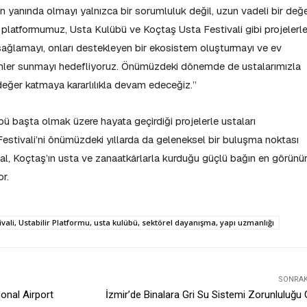
n yanında olmayı yalnızca bir sorumluluk değil, uzun vadeli bir değ
r platformumuz, Usta Kulübü ve Koçtaş Usta Festivali gibi projelerle
 sağlamayı, onları destekleyen bir ekosistem oluşturmayı ve ev
ümler sunmayı hedefliyoruz. Önümüzdeki dönemde de ustalarımızla
e değer katmaya kararlılıkla devam edeceğiz.”
bü başta olmak üzere hayata geçirdiği projelerle ustaları
estivali’ni önümüzdeki yıllarda da geleneksel bir buluşma noktası
val, Koçtaş’ın usta ve zanaatkârlarla kurduğu güçlü bağın en görünü
r.
ivali, Ustabilir Platformu, usta kulübü, sektörel dayanışma, yapı uzmanlığı
SONRAKI
onal Airport
İzmir’de Binalara Gri Su Sistemi Zorunluluğu 