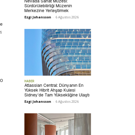
Nevada Sanat Müzesi:
Sürdürülebilirliği Müzenin
Merkezine Yerleştirmek
Ezgi Johansson
-
6 Ağustos 2026
le
i
00
HABER
Atlassian Central: Dünyanın En
Yüksek Hibrit Ahşap Kulesi
Sidney’de Tam Yüksekliğine Ulaştı
Ezgi Johansson
-
6 Ağustos 2026