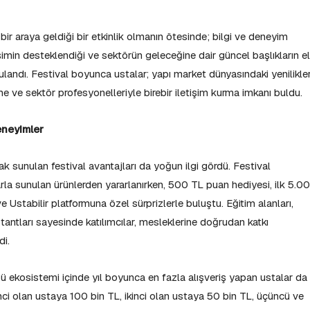
bir araya geldiği bir etkinlik olmanın ötesinde; bilgi ve deneyim
işimin desteklendiği ve sektörün geleceğine dair güncel başlıkların e
ulandı. Festival boyunca ustalar; yapı market dünyasındaki yenilikler
 ve sektör profesyonelleriyle birebir iletişim kurma imkanı buldu.
eneyimler
rak sunulan festival avantajları da yoğun ilgi gördü. Festival
arla sunulan ürünlerden yararlanırken, 500 TL puan hediyesi, ilk 5.0
 Ustabilir platformuna özel sürprizlerle buluştu. Eğitim alanları,
antları sayesinde katılımcılar, mesleklerine doğrudan katkı
di.
 ekosistemi içinde yıl boyunca en fazla alışveriş yapan ustalar da
inci olan ustaya 100 bin TL, ikinci olan ustaya 50 bin TL, üçüncü ve