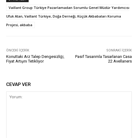
Vaillant Group Türkiye Pazarlamadan Sorumlu Genel Müdür Yardımcısı
Ufuk Atan, Vaillant Türkiye, Doğa Derneği, Küçük Akbabaları Koruma
Projesi, akbaba
ÖNCEKI İÇERIK
SONRAKI İÇERIK
Konuttaki Arz Talep Dengesizliği,
Pasif Tasarımla Tasarlanan Casa
Fiyat Artışını Tetikliyor
22 Avellaners
CEVAP VER