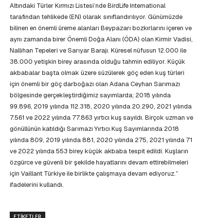
Altındaki Türler Kırmızı Listesi’nde BirdLife International
tarafından tehlikede (EN) olarak sınıflandırılıyor. Günümüzde
bilinen en önemli üreme alanları Beypazarı bozkırlarını içeren ve
aynı zamanda birer Önemli Doğa Alanı (ÖDA) olan Kirmir Vadisi,
Nallıhan Tepeleri ve Sarıyar Barajı. Küresel nüfusun 12.000 ile
38.000 yetişkin birey arasında olduğu tahmin ediliyor. Küçük
akbabalar başta olmak üzere süzülerek göç eden kuş türleri
için önemli bir göç darboğazı olan Adana Ceyhan Sarımazı
bölgesinde gerçekleştirdiğimiz sayımlarda; 2018 yılında
99.896, 2019 yılında 112.318, 2020 yılında 20.290, 2021 yılında
7.561 ve 2022 yılında 77.863 yırtıcı kuş sayıldı. Birçok uzman ve
gönüllünün katıldığı Sarımazı Yırtıcı Kuş Sayımlarında 2018
yılında 809, 2019 yılında 881, 2020 yılında 275, 2021 yılında 71
ve 2022 yılında 553 birey küçük akbaba tespit edildi. Kuşların
özgürce ve güvenli bir şekilde hayatlarını devam ettirebilmeleri
için Vaillant Türkiye ile birlikte çalışmaya devam ediyoruz.”
ifadelerini kullandı.
ETIKETLER