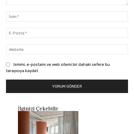
Yorum:
İsi
E-
Pos
Web
Ismimi, e-postamı ve web sitemi bir dahaki sefere bu
tarayıcıya kaydet.
İlginizi Çekebilir