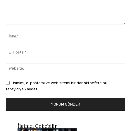
Yorum:
İsi
E-
Pos
Web
Ismimi, e-postamı ve web sitemi bir dahaki sefere bu
tarayıcıya kaydet.
İlginizi Çekebilir