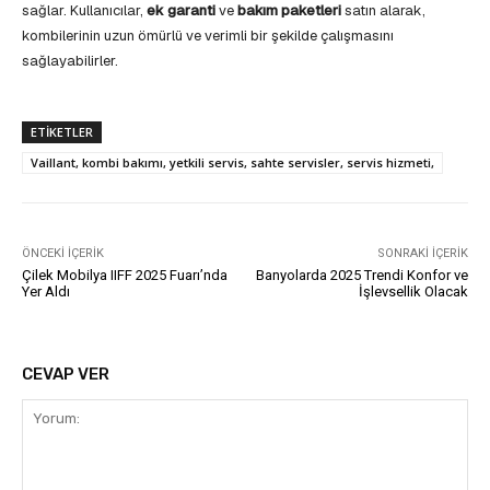
sağlar. Kullanıcılar,
ek garanti
ve
bakım paketleri
satın alarak,
kombilerinin uzun ömürlü ve verimli bir şekilde çalışmasını
sağlayabilirler.
ETIKETLER
Vaillant, kombi bakımı, yetkili servis, sahte servisler, servis hizmeti,
ÖNCEKI İÇERIK
SONRAKI İÇERIK
Çilek Mobilya IIFF 2025 Fuarı’nda
Banyolarda 2025 Trendi Konfor ve
Yer Aldı
İşlevsellik Olacak
CEVAP VER