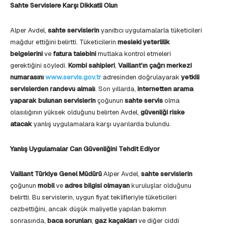
Sahte Servislere Karşı Dikkatli Olun
Alper Avdel,
sahte servislerin
yanıltıcı uygulamalarla tüketicileri
mağdur ettiğini belirtti. Tüketicilerin
mesleki yeterlilik
belgelerini
ve
fatura talebini
mutlaka kontrol etmeleri
gerektiğini söyledi.
Kombi sahipleri
,
Vaillant’ın çağrı merkezi
numarasını
www.servis.gov.tr
adresinden doğrulayarak
yetkili
servislerden randevu almalı
. Son yıllarda,
internetten arama
yaparak bulunan servislerin
çoğunun
sahte servis
olma
olasılığının yüksek olduğunu belirten Avdel,
güvenliği riske
atacak
yanlış uygulamalara karşı uyarılarda bulundu.
Yanlış Uygulamalar Can Güvenliğini Tehdit Ediyor
Vaillant Türkiye Genel Müdürü
Alper Avdel,
sahte servislerin
çoğunun
mobil
ve
adres bilgisi olmayan
kuruluşlar olduğunu
belirtti. Bu servislerin, uygun fiyat teklifleriyle tüketicileri
cezbettiğini, ancak düşük maliyetle yapılan bakımın
sonrasında,
baca sorunları
,
gaz kaçakları
ve diğer ciddi