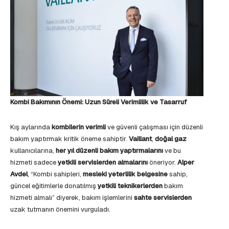
Kombi Bakımının Önemi: Uzun Süreli Verimlilik ve Tasarruf
Kış aylarında
kombilerin verimli
ve güvenli çalışması için düzenli
bakım yaptırmak kritik öneme sahiptir.
Vaillant
,
doğal gaz
kullanıcılarına,
her yıl düzenli bakım yaptırmalarını
ve bu
hizmeti sadece
yetkili servislerden almalarını
öneriyor.
Alper
Avdel
, “Kombi sahipleri,
mesleki yeterlilik belgesine
sahip,
güncel eğitimlerle donatılmış
yetkili teknikerlerden
bakım
hizmeti almalı” diyerek, bakım işlemlerini
sahte servislerden
uzak tutmanın önemini vurguladı.