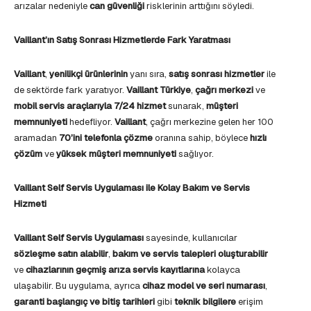
arızalar nedeniyle
can güvenliği
risklerinin arttığını söyledi.
Vaillant’ın Satış Sonrası Hizmetlerde Fark Yaratması
Vaillant
,
yenilikçi ürünlerinin
yanı sıra,
satış sonrası hizmetler
ile
de sektörde fark yaratıyor.
Vaillant Türkiye
,
çağrı merkezi
ve
mobil servis araçlarıyla 7/24 hizmet
sunarak,
müşteri
memnuniyeti
hedefliyor.
Vaillant
, çağrı merkezine gelen her 100
aramadan
70’ini telefonla çözme
oranına sahip, böylece
hızlı
çözüm
ve
yüksek müşteri memnuniyeti
sağlıyor.
Vaillant Self Servis Uygulaması ile Kolay Bakım ve Servis
Hizmeti
Vaillant Self Servis Uygulaması
sayesinde, kullanıcılar
sözleşme satın alabilir
,
bakım ve servis talepleri oluşturabilir
ve
cihazlarının geçmiş arıza servis kayıtlarına
kolayca
ulaşabilir. Bu uygulama, ayrıca
cihaz model ve seri numarası
,
garanti başlangıç ve bitiş tarihleri
gibi
teknik bilgilere
erişim