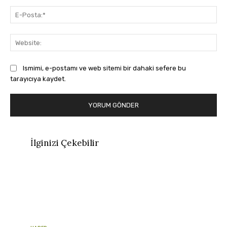
E-
Pos
Web
Ismimi, e-postamı ve web sitemi bir dahaki sefere bu
tarayıcıya kaydet.
İlginizi Çekebilir