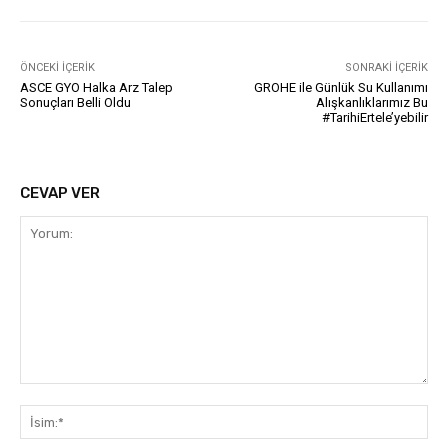
ÖNCEKI İÇERIK
SONRAKI İÇERIK
ASCE GYO Halka Arz Talep
GROHE ile Günlük Su Kullanımı
Sonuçları Belli Oldu
Alışkanlıklarımız Bu
#TarihiErtele’yebilir
CEVAP VER
Yorum:
İsi