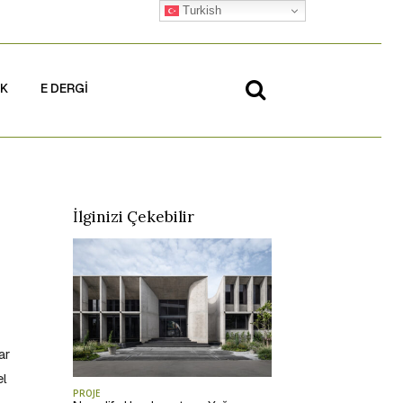
Turkish
İK
E DERGİ
İlginizi Çekebilir
ar
el
PROJE