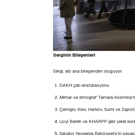
Serginin Bileşenleri
Sergi, altı ana bileşenden oluşuyor:
DAKH çatı enstalasyonu
Mimar ve etnograf Tamara Kosmina’nın
Çernigiv, Kiev, Harkov, Sumi ve Zapor
Livyi Bereh ve KHARPP gibi yerel kole
Sanatçı Yevgenia Belorusets’in savaş 