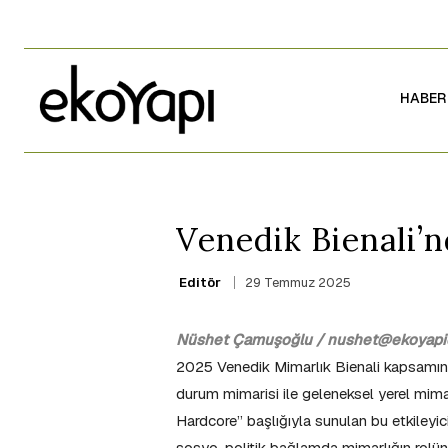
HABER
Venedik Bienali’
29 Temmuz 2025
Editör
Nüshet Çamuşoğlu / nushet@ekoyapid
2025 Venedik Mimarlık Bienali kapsamınd
durum mimarisi ile geleneksel yerel mimar
Hardcore” başlığıyla sunulan bu etkileyic
sosyo-politik bağlamda mimarlığın rolün