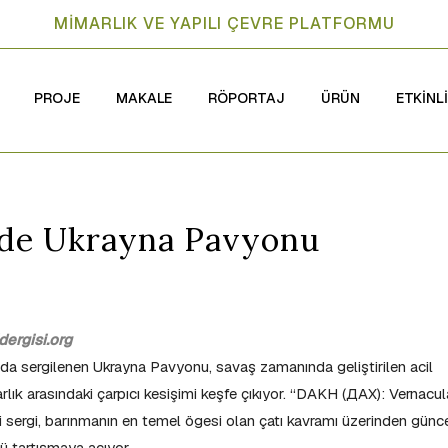
MİMARLIK VE YAPILI ÇEVRE PLATFORMU
PROJE
MAKALE
RÖPORTAJ
ÜRÜN
ETKİNL
nde Ukrayna Pavyonu
ergisi.org
a sergilenen Ukrayna Pavyonu, savaş zamanında geliştirilen acil
lık arasındaki çarpıcı kesişimi keşfe çıkıyor. “DAKH (ДАХ): Vernacul
i sergi, barınmanın en temel ögesi olan çatı kavramı üzerinden günc
ü tartışmaya açıyor.