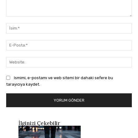
Yorum:
İsi
E-
Pos
Web
Ismimi, e-postamı ve web sitemi bir dahaki sefere bu
tarayıcıya kaydet.
İlginizi Çekebilir