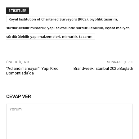
ETIKETLER
Royal Institution of Chartered Surveyors (RICS), biyofilik tasarım,
sürdürülebilir mimarlık, yapı sektöründe sürdürülebilirlik, inşaat maliyet,
sürdürülebilir yapı malzemeleri, mimarlık, tasarım
ÖNCEKI İÇERIK
SONRAKI İÇERIK
“Adlandırılamayan”, Yapı Kredi
Brandweek Istanbul 2025 Başladı
Bomontiada’da
CEVAP VER