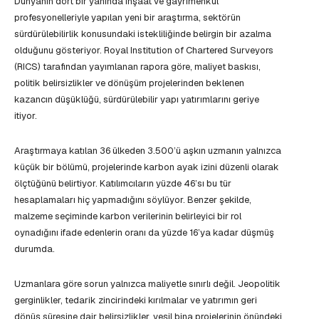
Dünyanın dört bir yanında inşaat ve gayrimenkul
profesyonelleriyle yapılan yeni bir araştırma, sektörün
sürdürülebilirlik konusundaki istekliliğinde belirgin bir azalma
olduğunu gösteriyor. Royal Institution of Chartered Surveyors
(RICS) tarafından yayımlanan rapora göre, maliyet baskısı,
politik belirsizlikler ve dönüşüm projelerinden beklenen
kazancın düşüklüğü, sürdürülebilir yapı yatırımlarını geriye
itiyor.
Araştırmaya katılan 36 ülkeden 3.500’ü aşkın uzmanın yalnızca
küçük bir bölümü, projelerinde karbon ayak izini düzenli olarak
ölçtüğünü belirtiyor. Katılımcıların yüzde 46’sı bu tür
hesaplamaları hiç yapmadığını söylüyor. Benzer şekilde,
malzeme seçiminde karbon verilerinin belirleyici bir rol
oynadığını ifade edenlerin oranı da yüzde 16’ya kadar düşmüş
durumda.
Uzmanlara göre sorun yalnızca maliyetle sınırlı değil. Jeopolitik
gerginlikler, tedarik zincirindeki kırılmalar ve yatırımın geri
dönüş süresine dair belirsizlikler, yeşil bina projelerinin önündeki