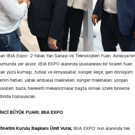
an IBIA Expo- 2.Yatak Yan Sanayi ve Teknolojileri Fuarı, Avrasya’nı
umunda yer alıyor. IBIA EXPO alanında uluslararası bir ticaret fuarı
yatak yüzü kumaşı, ,tutkal ve kimyasallar, sünger, keçe, geri dönüşüm
retim hatları, yatak ambalaj makineleri, sünger makinaları, yorgan
apsülleri, baza, hareketli mekanizmalar başta olmak üzere binlerce
 altında toplayacak.
İNCİ BÜYÜK FUARI: IBIA EXPO
netim Kurulu Başkanı Ümit Vural,
IBIA EXPO’ nun alanında tek