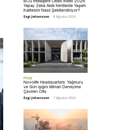
BCG Intelligent Cities Index 2026:
Yapay Zekâ Akıllı Kentlerde Yaşam
Kalitesini Nasıl Şekillendiriyor?
Ezgi Johansson
-
8 Ağustos 2026
PROJE
Novolife Headquarters: Yağmuru
ve Gün Işığını Mimari Deneyime
Çeviren Ofis
Ezgi Johansson
-
7 Ağustos 2026