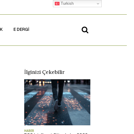
Turkish
İK
E DERGİ
İlginizi Çekebilir
HABER