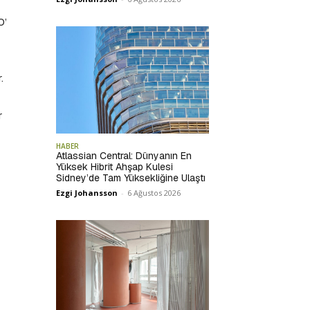
O’
.
r
HABER
Atlassian Central: Dünyanın En
Yüksek Hibrit Ahşap Kulesi
Sidney’de Tam Yüksekliğine Ulaştı
Ezgi Johansson
-
6 Ağustos 2026