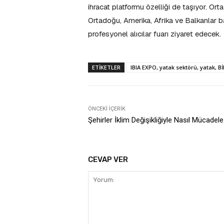
ihracat platformu özelliği de taşıyor. Or
Ortadoğu, Amerika, Afrika ve Balkanlar ba
profesyonel alıcılar fuarı ziyaret edecek.
ETIKETLER
IBIA EXPO, yatak sektörü, yatak, B
ÖNCEKI İÇERIK
Şehirler İklim Değişikliğiyle Nasıl Mücadel
CEVAP VER