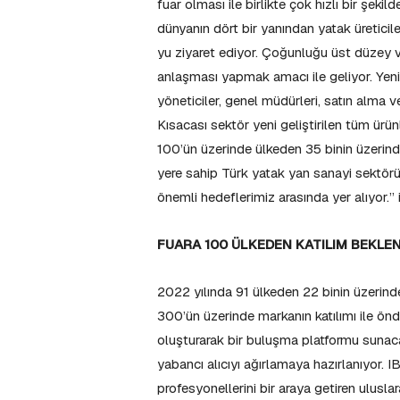
fuar olması ile birlikte çok hızlı bir şeki
dünyanın dört bir yanından yatak üreticile
yu ziyaret ediyor. Çoğunluğu üst düzey ve
anlaşması yapmak amacı ile geliyor. Yeni
yöneticiler, genel müdürleri, satın alma v
Kısacası sektör yeni geliştirilen tüm ürün
100’ün üzerinde ülkeden 35 binin üzerinde
yere sahip Türk yatak yan sanayi sektö
önemli hedeflerimiz arasında yer alıyor.” i
FUARA 100 ÜLKEDEN KATILIM BEKLE
2022 yılında 91 ülkeden 22 binin üzerinde 
300’ün üzerinde markanın katılımı ile önd
oluşturarak bir buluşma platformu sunaca
yabancı alıcıyı ağırlamaya hazırlanıyor.
profesyonellerini bir araya getiren ulusla