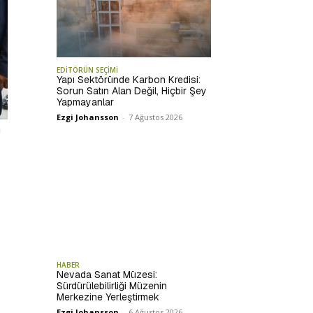
EDİTÖRÜN SEÇİMİ
Yapı Sektöründe Karbon Kredisi:
Sorun Satın Alan Değil, Hiçbir Şey
Yapmayanlar
Ezgi Johansson
-
7 Ağustos 2026
n
HABER
Nevada Sanat Müzesi:
Sürdürülebilirliği Müzenin
Merkezine Yerleştirmek
Ezgi Johansson
-
6 Ağustos 2026