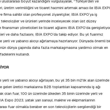
lde uluslararası boyut kazandığını vurgulayarak, “Türkiye’den ve
ri, üretim verimliliğini ve ticaret hacmini artırmak amacı ile IBIA EXP
 firma sahibi olan profesyonel ziyaretçiler, IBIA EXPO’ya iş
 teknolojiler ve ürünleri yerinde inceleyecek olan üst düzey
e finansman yöneticileri ile ticaret ağlarını IBIA EXPO’da genişletiyor
leri ve daha fazlasını, IBIA EXPO’da takip ediyor. Bu yıl fuarımız
 yerli ve yabancı alıcıyı ağırlamaya hazırlanıyor. Dünyada önemli bi
rünün dünya çapında daha fazla markalaşmasına yardımcı olmak en
fadelerini kullandı.
NİYOR
yerli ve yabancı alıcıyı ağırlayan, bu yıl 35 bin m2’lik alan üzerinde
e gelen üretici markalarına B2B toplantıları kapsamında iş ağı
k olan fuar, 100 ün üzerinde ülkeden 35 binin üzerinde yerli ve
 IBIA Expo 2023, yatak yan sanayi, makine ve ekipmanlarının
rarası fuar olmakla beraber en son teknolojilerin sergilendiği bir