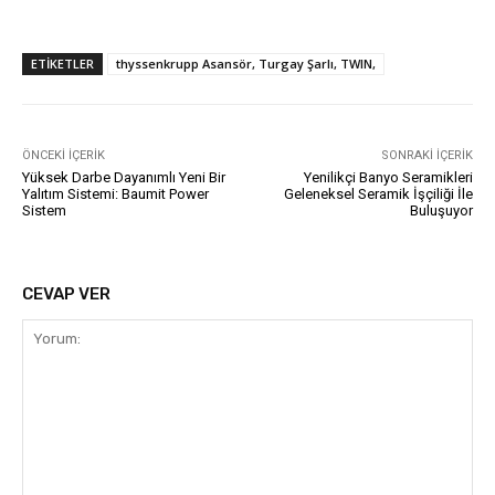
ETIKETLER
thyssenkrupp Asansör, Turgay Şarlı, TWIN,
ÖNCEKI İÇERIK
SONRAKI İÇERIK
Yüksek Darbe Dayanımlı Yeni Bir
Yenilikçi Banyo Seramikleri
Yalıtım Sistemi: Baumit Power
Geleneksel Seramik İşçiliği İle
Sistem
Buluşuyor
CEVAP VER