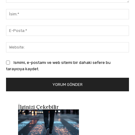
Yorum:
İsi
E-
Pos
Web
Ismimi, e-postamı ve web sitemi bir dahaki sefere bu
tarayıcıya kaydet.
İlginizi Çekebilir