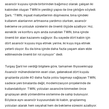
asansör kuyusu içinde birbirinden bağımsız olarak çalışan iki
kabinden oluşan TWIN’in yenilikçi yapısı ile öne çıktığını söyledi.
Şarlı, “TWIN, inşaat maliyetlerinin düşmesine, bina içindeki
kullanım alanlarının artmasına yardımcı olurken, asansör
bekleme ve yolculuk sürelerini de önemli ölçüde azaltıyor. Hız,
esneklik ve konforu aynı anda sunabilen TWIN, bina içinde
önemli bir alan kazanımı sağlıyor. Bu sayede dört kabin için
dört asansör kuyusu inşa etmek yerine, iki kuyu inşa etmek
yeterli oluyor. Bu da bina içinde daha fazla yaşam alanı elde
edilmesinde önemli bir rol oynuyor” dedi.
Turgay Şarlı’nın verdiği bilgilere göre, tamamen thyssenkrupp
Asansör mühendislerinin eseri olan, geleneksel dört kuyulu
gruplarda yüzde 40 daha fazla yolcu taşımayı sağlayan TWIN,
sadece yeni binalarda değil, modernizasyon projelerinde de
kullanılabiliyor. TWIN, yolcuları asansöre binmeden önce
gruplayan akıllı yönlendirme sistemine de sahip bulunuyor.
Böylece aynı asansör kuyusundaki iki kabin, gruplanmış
yolcuları alarak hem seyahat hem de bekleme süresini azaltıyor.