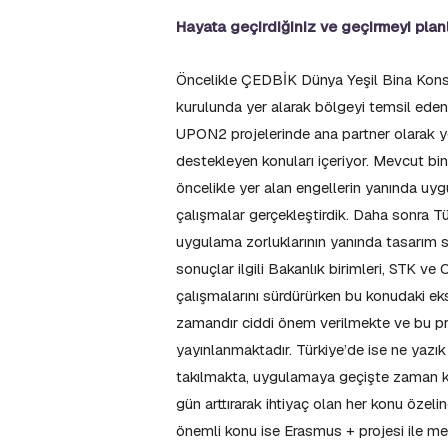
Hayata geçirdiğiniz ve geçirmeyi planl
Öncelikle ÇEDBİK Dünya Yeşil Bina Kons
kurulunda yer alarak bölgeyi temsil ede
UPON2 projelerinde ana partner olarak yer 
destekleyen konuları içeriyor. Mevcut bina
öncelikle yer alan engellerin yanında uyg
çalışmalar gerçekleştirdik. Daha sonra Tü
uygulama zorluklarının yanında tasarım sıkı
sonuçlar ilgili Bakanlık birimleri, STK ve 
çalışmalarını sürdürürken bu konudaki eksi
zamandır ciddi önem verilmekte ve bu pro
yayınlanmaktadır. Türkiye’de ise ne yazı
takılmakta, uygulamaya geçişte zaman ka
gün arttırarak ihtiyaç olan her konu öze
önemli konu ise Erasmus + projesi ile me