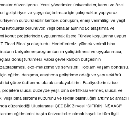
ranslar düzenliyoruz. Yerel yönetimler, üniversiteler, kamu ve özel
ri geliştiriyor ve yaygınlaştırılması için çalışmaklar yapıyoruz.
kiye’nin sürdürülebilir kentsel dönüşüm, enerji verimliliği ve yeşil
li katkılarda bulunuyor. Yeşil binalar alanındaki araştırma ve
ni konut projelerinde uygulanmak üzere Türkiye koşullarına uygun
.T Ticari Bina’ yı oluşturdu. Hedeflerimiz; yüksek verimli bina
binaların belgeleme programlarının geliştirilmesi ve uygulanması,
araçlara dönüştürülmesi, yapılı çevre karbon bütçesinin
azaltılabilmesi, eko-malzeme ve servisleri: Toplam yaşam döngüsü,
için eğitim, danışma, araştırma geliştirme odağı ve yapı sektörü
tirici görev üstlenme olarak sıralayabilirim. Faaliyetlerimiz ise
k, projelere ulusal düzeyde yeşil bina sertifikası vermek, ulusal ve
 yeşil bina sistemi kültürünü ve teknik bilinirliliğini arttırmak amacı i
 ayında düzenlediği Uluslararası ÇEDBİK Zirvesi “SIFIRIN İNŞAASI”
anıtım eğitimlerini başta üniversiteler olmak kaydı ile tüm ilgili