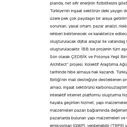
planda, net sıfır enerjinin fizibilitesini 
Türkiye’nin inşaat sektörün deki yaygın d
üzere pek çok paydaşın bir araya getirilm
sorunları, yasal ortam, pazar analizi, risk
rehberi belirlenecek ve karakterize edilece
oluşturulacak dijital araçlar ile vatandaş
oluşturulacaktır. İBB ise projenin tüm aş
Son olarak ÇEDBİK ve Polonya Yeşil Bin
Architect” projesi, Kolektif Araştırma 
tarihinde hibe almaya hak kazandı. Türki
Birliği’nin mali desteğiyle desteklenen 
amacı, inşaat sektörünü karbonsuzlaştır
interaktif internet platformu oluşturma hi
hayata geçirilen hizmet, yapı malzemeleri
malzemeleri pazarı bağlamında değerlendi
pazarlarda bulunan yapı malzemeleri ve ür
emisyonları (GWP), yenilenebilir (TRPE)