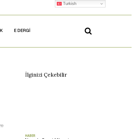
Turkish
İK
E DERGİ
İlginizi Çekebilir
em
HABER