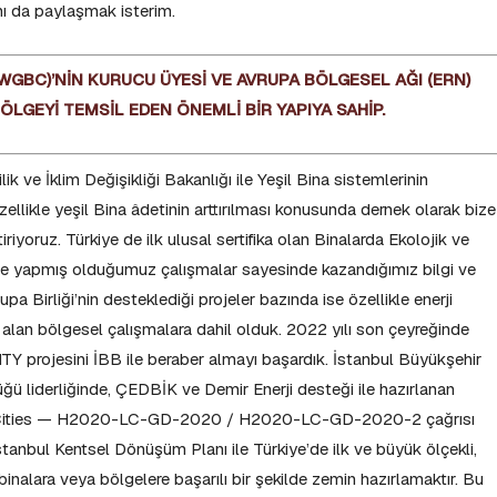
nı da paylaşmak isterim.
(WGBC)’NİN KURUCU ÜYESİ VE AVRUPA BÖLGESEL AĞI (ERN)
LGEYİ TEMSİL EDEN ÖNEMLİ BİR YAPIYA SAHİP.
k ve İklim Değişikliği Bakanlığı ile Yeşil Bina sistemlerinin
ellikle yeşil Bina âdetinin arttırılması konusunda dernek olarak bize
riyoruz. Türkiye de ilk ulusal sertifika olan Binalarda Ekolojik ve
) ile yapmış olduğumuz çalışmalar sayesinde kazandığımız bilgi ve
a Birliği’nin desteklediği projeler bazında ise özellikle enerji
el alan bölgesel çalışmalara dahil olduk. 2022 yılı son çeyreğinde
 projesini İBB ile beraber almayı başardık. İstanbul Büyükşehir
ğü liderliğinde, ÇEDBİK ve Demir Enerji desteği ile hazırlanan
ro Cities — H2020-LC-GD-2020 / H2020-LC-GD-2020-2 çağrısı
tanbul Kentsel Dönüşüm Planı ile Türkiye’de ilk ve büyük ölçekli,
nalara veya bölgelere başarılı bir şekilde zemin hazırlamaktır. Bu