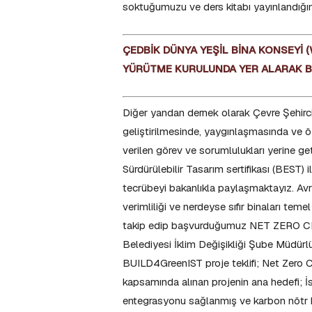
soktuğumuzu ve ders kitabı yayınlandığı
ÇEDBİK DÜNYA YEŞİL BİNA KONSEYİ 
YÜRÜTME KURULUNDA YER ALARAK BÖ
Diğer yandan dernek olarak Çevre Şehircili
geliştirilmesinde, yaygınlaşmasında ve öz
verilen görev ve sorumlulukları yerine geti
Sürdürülebilir Tasarım sertifikası (BEST
tecrübeyi bakanlıkla paylaşmaktayız. Avrup
verimliliği ve nerdeyse sıfır binaları tem
takip edip başvurduğumuz NET ZERO CITY
Belediyesi İklim Değişikliği Şube Müdürlü
BUILD4GreenIST proje teklifi; Net Ze
kapsamında alınan projenin ana hedefi; İs
entegrasyonu sağlanmış ve karbon nötr bi