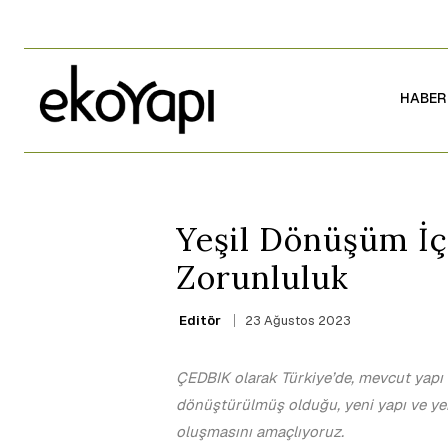
HABER
Yeşil Dönüşüm İçi
Zorunluluk
23 Ağustos 2023
Editör
ÇEDBIK olarak Türkiye’de, mevcut yapı v
dönüştürülmüş olduğu, yeni yapı ve yerl
oluşmasını amaçlıyoruz.