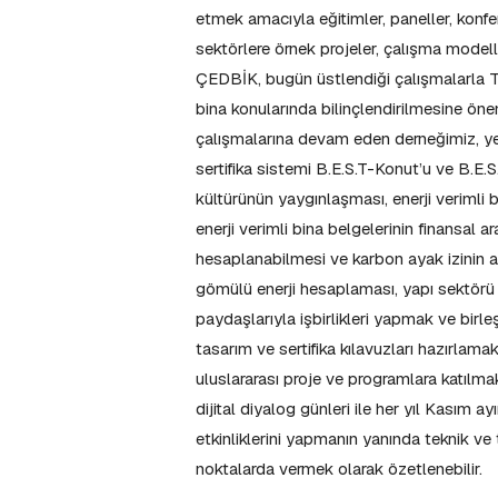
etmek amacıyla eğitimler, paneller, konfe
sektörlere örnek projeler, çalışma modelle
ÇEDBİK, bugün üstlendiği çalışmalarla Tür
bina konularında bilinçlendirilmesine önem
çalışmalarına devam eden derneğimiz, ye
sertifika sistemi B.E.S.T-Konut’u ve B.E.S
kültürünün yaygınlaşması, enerji verimli 
enerji verimli bina belgelerinin finansal 
hesaplanabilmesi ve karbon ayak izinin 
gömülü enerji hesaplaması, yapı sektörü 
paydaşlarıyla işbirlikleri yapmak ve birleş
tasarım ve sertifika kılavuzları hazırlama
uluslararası proje ve programlara katılmak,
dijital diyalog günleri ile her yıl Kasım
etkinliklerini yapmanın yanında teknik ve t
noktalarda vermek olarak özetlenebilir.