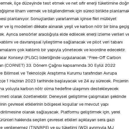
göstermek, ilçe düzeyinde test etmek ve net sıfır enerji tüketimine doğr
eğişime ilham vermek ve bilgilendirmek için süreci birlikte planlama
esi planlanıyor. Sonuçlardan yararlanmak içinse fikri mülkiyet
ler ve iş modelleri dikkate alınarak yeşil ve karbon nötr bir bina geçi
k. Ayrıca sensörler aracılığıyla elde edilecek enerji izleme verileri v
 katılımı ve davranışsal iyileştirme sağlanacak ve pilot veri tabanı
amalarını çok katılımlı bir yapıyla yönetecek ve koordine edecektir.
alar Konseyi (PLGC) liderliğinde uygulanacak “Free-Off Carbon
Ağları (CORNET) 33. Dönem Çağrısı kapsamında 30 Eylül 2022
ye Bilimsel ve Teknolojik Araştırma Kurumu tarafından Avrupa
proje 1 Haziran 2023 tarihinde başlayacak ve 24 ay sürecek. Projenin
ma yoluyla karbon nötr olma hedefine ulaşımını destekleyecek
zmeti olarak özetlenebilir. Deneysel geliştirme çalışmaları şeklinde
nin çevresel etkilerinin bölgesel koşullar ve mevcut yapı
rilmesine olanak sağlayacak. Platformu geliştirmek için, yerel
ünleri hakkında seçilen çevresel etkileri açıklayan sera gazı
 ve yenilenemez (TNNRPE) ve su tüketimi (WD) ayrımıyla MJ