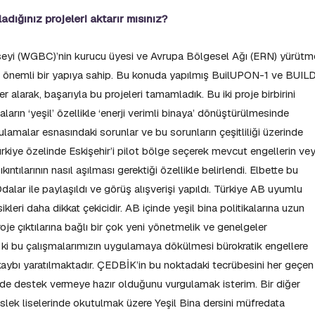
adığınız projeleri aktarır mısınız?
eyi (WGBC)’nin kurucu üyesi ve Avrupa Bölgesel Ağı (ERN) yürütm
n önemli bir yapıya sahip. Bu konuda yapılmış BuilUPON-1 ve BUIL
alarak, başarıyla bu projeleri tamamladık. Bu iki proje birbirini
ların ‘yeşil’ özellikle ‘enerji verimli binaya’ dönüştürülmesinde
ulamalar esnasındaki sorunlar ve bu sorunların çeşitliliği üzerinde
rkiye özelinde Eskişehir’i pilot bölge seçerek mevcut engellerin ve
ntılarının nasıl aşılması gerektiği özellikle belirlendi. Elbette bu
Odalar ile paylaşıldı ve görüş alışverişi yapıldı. Türkiye AB uyumlu
kleri daha dikkat çekicidir. AB içinde yeşil bina politikalarına uzun
je çıktılarına bağlı bir çok yeni yönetmelik ve genelgeler
k ki bu çalışmalarımızın uygulamaya dökülmesi bürokratik engellere
ybı yaratılmaktadır. ÇEDBİK’in bu noktadaki tecrübesini her geçen
linde destek vermeye hazır olduğunu vurgulamak isterim. Bir diğer
slek liselerinde okutulmak üzere Yeşil Bina dersini müfredata