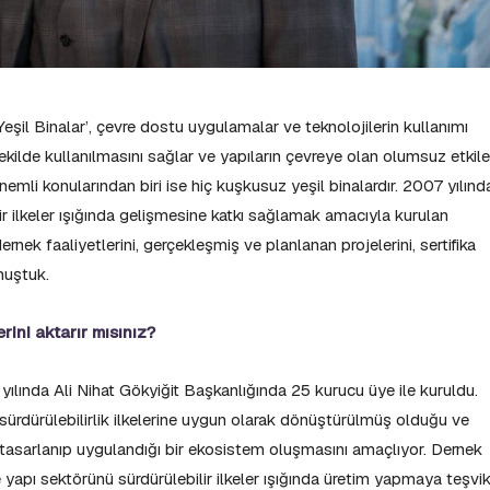
il Binalar’, çevre dostu uygulamalar ve teknolojilerin kullanımı
ekilde kullanılmasını sağlar ve yapıların çevreye olan olumsuz etkile
mli konularından biri ise hiç kuşkusuz yeşil binalardır. 2007 yılınd
ir ilkeler ışığında gelişmesine katkı sağlamak amacıyla kurulan
ek faaliyetlerini, gerçekleşmiş ve planlanan projelerini, sertifika
nuştuk.
rini aktarır mısınız?
ılında Ali Nihat Gökyiğit Başkanlığında 25 kurucu üye ile kuruldu.
sürdürülebilirlik ilkelerine uygun olarak dönüştürülmüş olduğu ve
da tasarlanıp uygulandığı bir ekosistem oluşmasını amaçlıyor. Dernek
e yapı sektörünü sürdürülebilir ilkeler ışığında üretim yapmaya teşvi