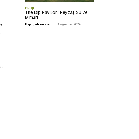
PROJE
The Dip Pavilion: Peyzaj, Su ve
Mimari
e
Ezgi Johansson
-
3 Ağustos 2026
D
ya