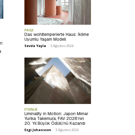
PROJE
Das wohltemperierte Haus: İklime
Uyumlu Yaşam Modeli
ri
Sevda Yayla
-
5 Ağustos 2026
a
ETKİNLİK
Liminality in Motion: Japon Mimar
Yurika Takemura, FAV 2026’nın
20. Yıl Büyük Ödülü’nü Kazandı
Ezgi Johansson
-
5 Ağustos 2026
k