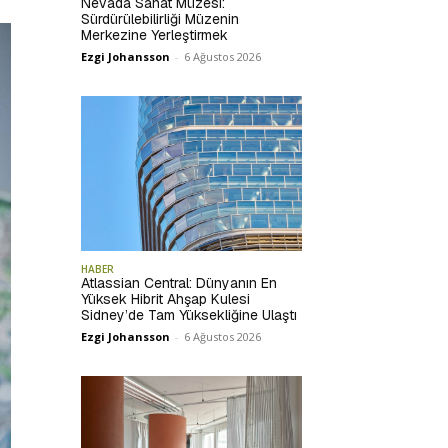
Nevada Sanat Müzesi:
Sürdürülebilirliği Müzenin
Merkezine Yerleştirmek
Ezgi Johansson
-
6 Ağustos 2026
HABER
Atlassian Central: Dünyanın En
Yüksek Hibrit Ahşap Kulesi
Sidney’de Tam Yüksekliğine Ulaştı
Ezgi Johansson
-
6 Ağustos 2026