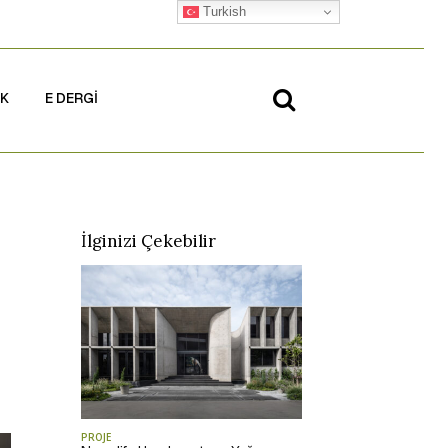
Turkish
İK
E DERGİ
İlginizi Çekebilir
PROJE