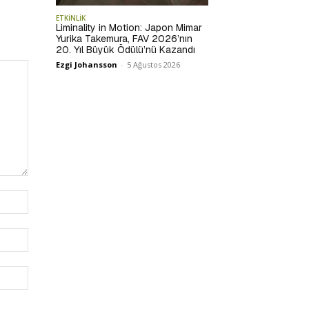
ETKİNLİK
Liminality in Motion: Japon Mimar
Yurika Takemura, FAV 2026’nın
20. Yıl Büyük Ödülü’nü Kazandı
Ezgi Johansson
-
5 Ağustos 2026
İsim:*
E-
Posta:*
Website: