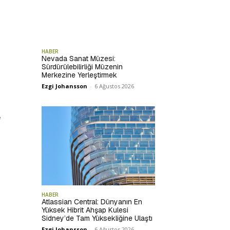
HABER
Nevada Sanat Müzesi:
Sürdürülebilirliği Müzenin
Merkezine Yerleştirmek
Ezgi Johansson
-
6 Ağustos 2026
e
HABER
Atlassian Central: Dünyanın En
Yüksek Hibrit Ahşap Kulesi
Sidney’de Tam Yüksekliğine Ulaştı
Ezgi Johansson
-
6 Ağustos 2026