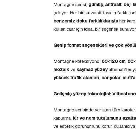
Montagne serisi;
gümüş
,
antrasit
,
bej
,
k
çekiyor. Her biri kuvarsit taşının farklı t
benzersiz doku farklılıklarıyla
her karoy
kullanıcılar için ideal bir seçenek sunuyor
Geniş format seçenekleri ve çok yönlü
Montagne koleksiyonu;
60×120 cm
,
60×
mozaik
ve
kaymaz yüzey
alternatifleri
yüksek trafik alanları
,
banyolar
,
mutfa
Gelişmiş yüzey teknolojisi: Vilboston
Montagne serisinde yer alan tüm karolar
kaplama,
kir ve nem tutulumunu azalt
ve estetik görünümünü korur, kullanıcıy