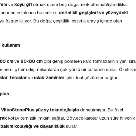
rem
ve
koyu gri
olmak üzere beş doğal renk alternatifiyle dikkat
onlarından esinlenen bu renkler,
derinlikli geçişleri ve yüzeydeki
u özgün kılıyor. Bu doğal çeşitlilik, estetik arayış içinde olan
.
 kullanım
60 cm
ve
80×80 cm
gibi geniş porselen karo formatlarının yanı sıra
yle hem iç hem dış mekanlarda çok yönlü bir kullanım sunar. Özellikl
klar
,
teraslar
ve
ıslak zeminler
için ideal çözümler sağlar.
eplus
,
VilboStonePlus yüzey teknolojisiyle
donatılmıştır. Bu özel
arak
kolay temizlik imkânı sağlar. Böylece karolar uzun süre hijyenik
a
bakım kolaylığı ve dayanıklılık
sunar.