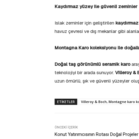
Kaydırmaz yüzey ile güvenli zeminler
Islak zeminler için geliştirilen
kaydırmaz
havuz çevresi ve dış mekanlar gibi alanlar
Montagna Karo koleksiyonu ile doğallığ
Doğal taş görünümlü seramik karo
aray
teknolojiyi bir arada sunuyor.
Villeroy &
uzun ömürlü, şık ve güvenli yüzeyler oluşt
ETIKETLER
Villeroy & Boch, Montagne karo kol
ÖNCEKI İÇERIK
Konut Yatırımcısının Rotası Doğal Projeler