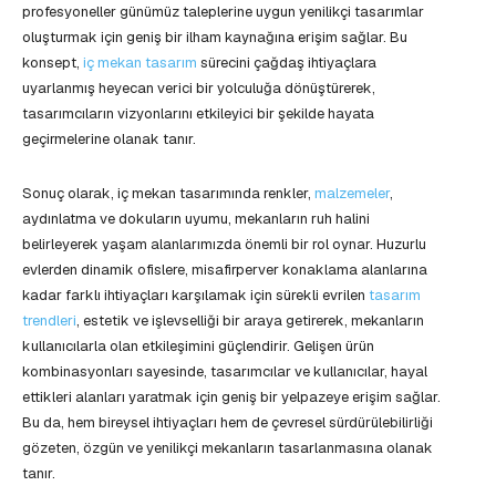
profesyoneller günümüz taleplerine uygun yenilikçi tasarımlar
oluşturmak için geniş bir ilham kaynağına erişim sağlar. Bu
konsept,
iç mekan tasarım
sürecini çağdaş ihtiyaçlara
uyarlanmış heyecan verici bir yolculuğa dönüştürerek,
tasarımcıların vizyonlarını etkileyici bir şekilde hayata
geçirmelerine olanak tanır.
Sonuç olarak, iç mekan tasarımında renkler,
malzemeler
,
aydınlatma ve dokuların uyumu, mekanların ruh halini
belirleyerek yaşam alanlarımızda önemli bir rol oynar. Huzurlu
evlerden dinamik ofislere, misafirperver konaklama alanlarına
kadar farklı ihtiyaçları karşılamak için sürekli evrilen
tasarım
trendleri
, estetik ve işlevselliği bir araya getirerek, mekanların
kullanıcılarla olan etkileşimini güçlendirir. Gelişen ürün
kombinasyonları sayesinde, tasarımcılar ve kullanıcılar, hayal
ettikleri alanları yaratmak için geniş bir yelpazeye erişim sağlar.
Bu da, hem bireysel ihtiyaçları hem de çevresel sürdürülebilirliği
gözeten, özgün ve yenilikçi mekanların tasarlanmasına olanak
tanır.