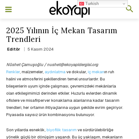
Turkish
2025 Yılının İç Mekan Tasarım
Trendleri
5 Kasım 2024
Editör
Nüshet Çamuşoğlu / nushet@ekoyapidergisi.org
Renkler
, malzemeler,
aydınlatma
ve dokular,
iç mekan
ın ruh
halini ve atmosferini şekillendiren temel unsurlardır. Bu
bileşenlerin uyum içinde çalışması, çevremizdeki mekânlarla
olan etkileşimimizi derinden etkiler. Huzurlu evlerden dinamik
ofislere ve misafirperver konaklama alanlarına kadar tasarım
trendleri, her ortamın ihtiyaçlarına uygun şekilde evrim geçiriyor.
Piyasada sayısız ürün kombinasyonu bulunuyor.
Son yıllarda esneklik,
biyofilik tasarım
ve sürdürülebilirliğe
yönelik güçlü bir dönüşüm yaşandı. Bu üç yaklaşım, mekanların