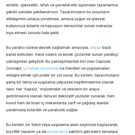
estetik, işlevsellik, refah ve çevresel etki açısından tasarlanma
şeklini yeniden şekillendiriyor. Tasarımcıların bu unsurların
etkileşimini ustaca yönetmesi, amaca uygun ve işlevsel,
kullanıcıya anlamlı ve kapsayıcı deneyimler sunan mekanlar
inşa etmesi zorunlu hale geldi.
Bu yaratıcı sürece destek sağlamak amacıyla,
ahşap
bazlı
panel üreticileri, trend odaklı ve esnek çözümler sunan yenilikçi
yaklaşımlar geliştirdi. Bu yaklaşımlardan biri olan Capsule
Concept,
iç mekan tasarımları
na trendleri ve uygulamaları
entegre etmek için pratik bir yol sunar. Bu sistem, tasarımcıların
geniş bir tema ve uygulama yelpazesi keşfetmelerine olanak
tanır. Her “kapsül,” malzemeler ve renklerin bir araya
getirilmesine olanak tanıyan dekoratif yüzeyler sunarak, hem
konut hem de ticari iç mekanlarda zarif ve çağdaş alanlar
yaratmada tutarlılık ve yaratıcılık sağlar.
Bu sistem, bir trend veya uygulama alanı seçimiyle başlayarak,
biyofilik tasarım ya da
konaklama
sektörü gibi belirli temalara