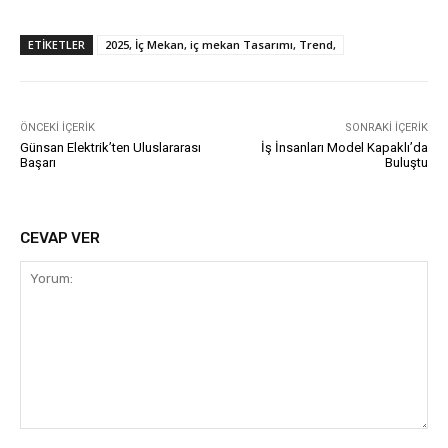
ETIKETLER
2025, İç Mekan, iç mekan Tasarımı, Trend,
ÖNCEKI İÇERIK
SONRAKI İÇERIK
Günsan Elektrik’ten Uluslararası
İş İnsanları Model Kapaklı’da
Başarı
Buluştu
CEVAP VER
Yorum: