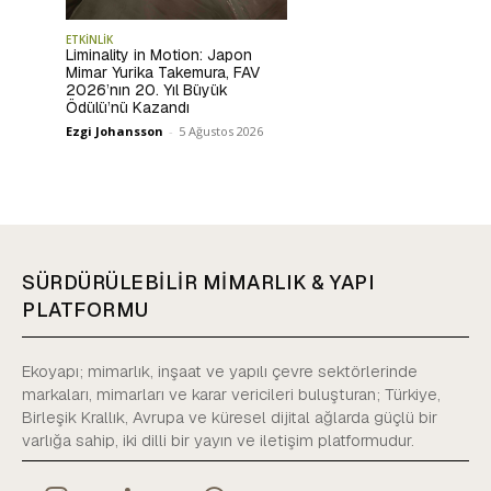
ETKİNLİK
Liminality in Motion: Japon
Mimar Yurika Takemura, FAV
2026’nın 20. Yıl Büyük
Ödülü’nü Kazandı
Ezgi Johansson
-
5 Ağustos 2026
SÜRDÜRÜLEBİLİR MİMARLIK & YAPI
PLATFORMU
Ekoyapı; mimarlık, inşaat ve yapılı çevre sektörlerinde
markaları, mimarları ve karar vericileri buluşturan; Türkiye,
Birleşik Krallık, Avrupa ve küresel dijital ağlarda güçlü bir
varlığa sahip, iki dilli bir yayın ve iletişim platformudur.