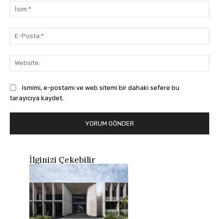
İsi
E-
Pos
Web
Ismimi, e-postamı ve web sitemi bir dahaki sefere bu
tarayıcıya kaydet.
İlginizi Çekebilir