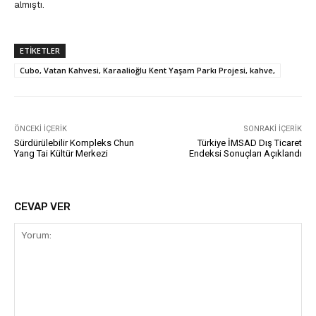
almıştı.
ETIKETLER
Cubo, Vatan Kahvesi, Karaalioğlu Kent Yaşam Parkı Projesi, kahve,
ÖNCEKI İÇERIK
SONRAKI İÇERIK
Sürdürülebilir Kompleks Chun
Türkiye İMSAD Dış Ticaret
Yang Tai Kültür Merkezi
Endeksi Sonuçları Açıklandı
CEVAP VER