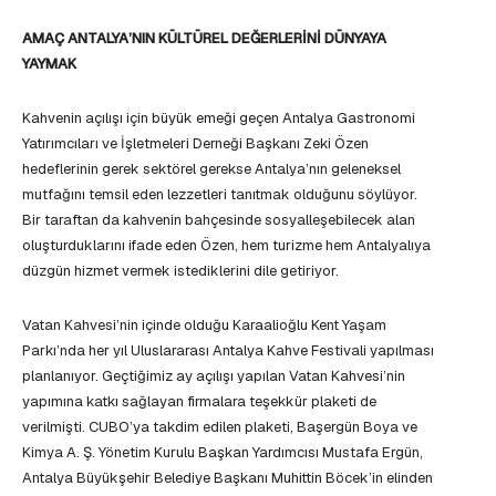
AMAÇ ANTALYA’NIN KÜLTÜREL DEĞERLERİNİ DÜNYAYA
YAYMAK
Kahvenin açılışı için büyük emeği geçen Antalya Gastronomi
Yatırımcıları ve İşletmeleri Derneği Başkanı Zeki Özen
hedeflerinin gerek sektörel gerekse Antalya’nın geleneksel
mutfağını temsil eden lezzetleri tanıtmak olduğunu söylüyor.
Bir taraftan da kahvenin bahçesinde sosyalleşebilecek alan
oluşturduklarını ifade eden Özen, hem turizme hem Antalyalıya
düzgün hizmet vermek istediklerini dile getiriyor.
Vatan Kahvesi’nin içinde olduğu Karaalioğlu Kent Yaşam
Parkı’nda her yıl Uluslararası Antalya Kahve Festivali yapılması
planlanıyor. Geçtiğimiz ay açılışı yapılan Vatan Kahvesi’nin
yapımına katkı sağlayan firmalara teşekkür plaketi de
verilmişti. CUBO’ya takdim edilen plaketi, Başergün Boya ve
Kimya A. Ş. Yönetim Kurulu Başkan Yardımcısı Mustafa Ergün,
Antalya Büyükşehir Belediye Başkanı Muhittin Böcek’in elinden