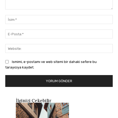
Yorum:
İsi
E-
Pos
Web
Ismimi, e-postamı ve web sitemi bir dahaki sefere bu
tarayıcıya kaydet.
İlginizi Çekebilir