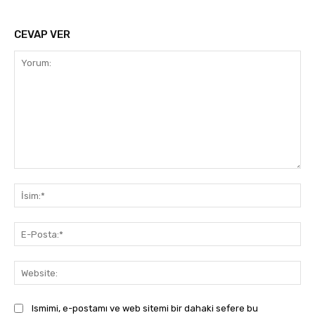
CEVAP VER
Yorum:
İsi
E-
Pos
Web
Ismimi, e-postamı ve web sitemi bir dahaki sefere bu