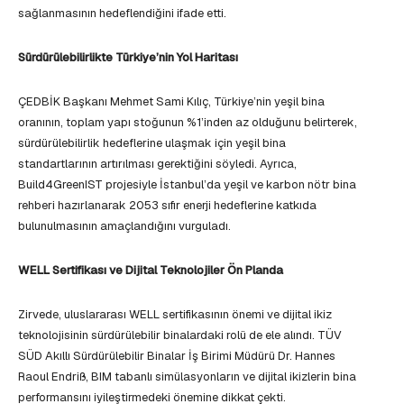
sağlanmasının hedeflendiğini ifade etti.
Sürdürülebilirlikte Türkiye’nin Yol Haritası
ÇEDBİK Başkanı Mehmet Sami Kılıç, Türkiye’nin yeşil bina
oranının, toplam yapı stoğunun %1’inden az olduğunu belirterek,
sürdürülebilirlik hedeflerine ulaşmak için yeşil bina
standartlarının artırılması gerektiğini söyledi. Ayrıca,
Build4GreenIST projesiyle İstanbul’da yeşil ve karbon nötr bina
rehberi hazırlanarak 2053 sıfır enerji hedeflerine katkıda
bulunulmasının amaçlandığını vurguladı.
WELL Sertifikası ve Dijital Teknolojiler Ön Planda
Zirvede, uluslararası WELL sertifikasının önemi ve dijital ikiz
teknolojisinin sürdürülebilir binalardaki rolü de ele alındı. TÜV
SÜD Akıllı Sürdürülebilir Binalar İş Birimi Müdürü Dr. Hannes
Raoul Endriß, BIM tabanlı simülasyonların ve dijital ikizlerin bina
performansını iyileştirmedeki önemine dikkat çekti.