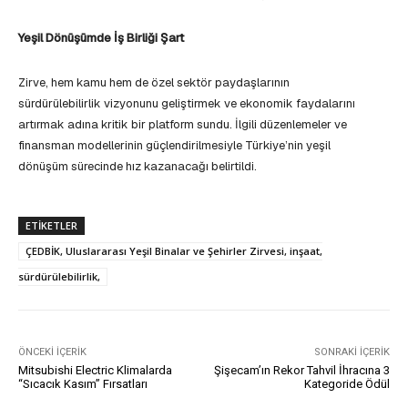
Yeşil Dönüşümde İş Birliği Şart
Zirve, hem kamu hem de özel sektör paydaşlarının
sürdürülebilirlik vizyonunu geliştirmek ve ekonomik faydalarını
artırmak adına kritik bir platform sundu. İlgili düzenlemeler ve
finansman modellerinin güçlendirilmesiyle Türkiye’nin yeşil
dönüşüm sürecinde hız kazanacağı belirtildi.
ETIKETLER
ÇEDBİK, Uluslararası Yeşil Binalar ve Şehirler Zirvesi, inşaat,
sürdürülebilirlik,
ÖNCEKI İÇERIK
SONRAKI İÇERIK
Mitsubishi Electric Klimalarda
Şişecam’ın Rekor Tahvil İhracına 3
“Sıcacık Kasım” Fırsatları
Kategoride Ödül